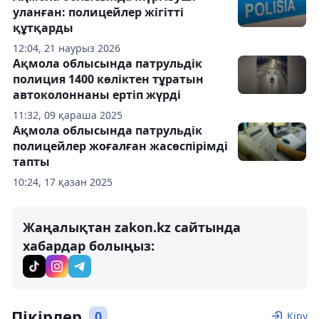
уланған: полицейлер жігітті
құтқарды
12:04, 21 наурыз 2026
Ақмола облысында патрульдік
полиция 1400 көліктен тұратын
автоколоннаны ертіп жүрді
11:32, 09 қараша 2025
Ақмола облысында патрульдік
полицейлер жоғалған жасөспірімді
тапты
10:24, 17 қазан 2025
Жаңалықтан zakon.kz сайтында
хабардар болыңыз:
Пікірлер
0
Кіру