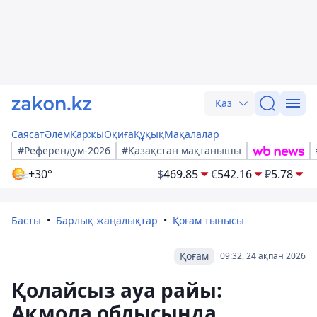
Қаз
Саясат
Әлем
Қаржы
Оқиға
Құқық
Мақалалар
#Референдум-2026
#Қазақстан мақтанышы
+30°
$
469.85
€
542.16
₽
5.78
Басты
Барлық жаңалықтар
Қоғам тынысы
Қоғам
09:32, 24 ақпан 2026
Қолайсыз ауа райы:
Ақмола облысында