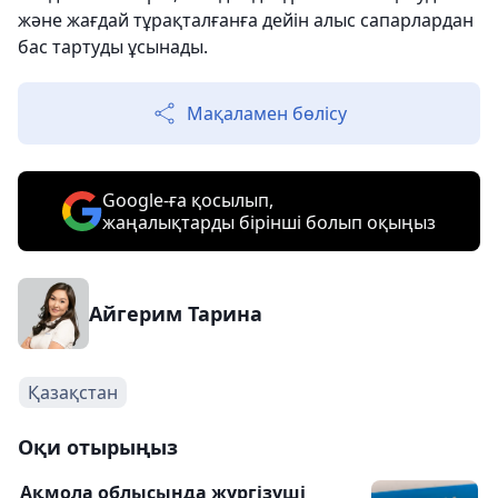
және жағдай тұрақталғанға дейін алыс сапарлардан
бас тартуды ұсынады.
Мақаламен бөлісу
Google-ға қосылып,
жаңалықтарды бірінші болып оқыңыз
Айгерим Тарина
Қазақстан
Оқи отырыңыз
Ақмола облысында жүргізуші