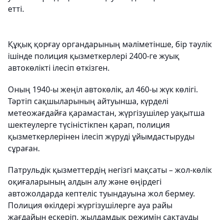
етті.
Құқық қорғау органдарының мәліметінше, бір тәулік
ішінде полиция қызметкерлері 2400-ге жуық
автокөлікті ілесіп өткізген.
Оның 1940-ы жеңіл автокөлік, ал 460-ы жүк көлігі.
Тәртіп сақшыларының айтуынша, күрделі
метеожағдайға қарамастан, жүргізушілер уақытша
шектеулерге түсіністікпен қарап, полиция
қызметкерлерінен ілесіп жүруді ұйымдастыруды
сұраған.
Патрульдік қызметтердің негізгі мақсаты – жол-көлік
оқиғаларының алдын алу және өңірдегі
автожолдарда кептеліс туындауына жол бермеу.
Полиция өкілдері жүргізушілерге ауа райы
жағдайын ескеріп, жылдамдық режимін сақтауды