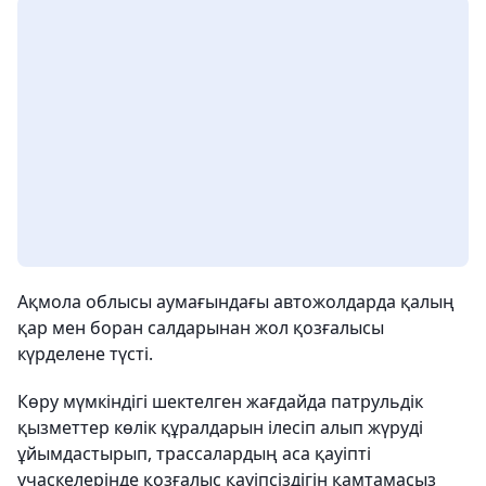
Ақмола облысы аумағындағы автожолдарда қалың
қар мен боран салдарынан жол қозғалысы
күрделене түсті.
Көру мүмкіндігі шектелген жағдайда патрульдік
қызметтер көлік құралдарын ілесіп алып жүруді
ұйымдастырып, трассалардың аса қауіпті
учаскелерінде қозғалыс қауіпсіздігін қамтамасыз