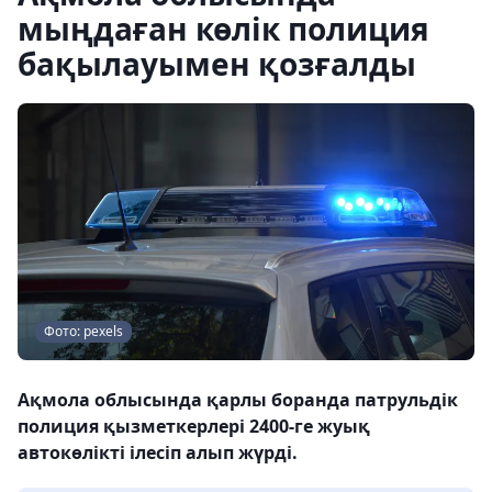
мыңдаған көлік полиция
бақылауымен қозғалды
Фото: pexels
Ақмола облысында қарлы боранда патрульдік
полиция қызметкерлері 2400-ге жуық
автокөлікті ілесіп алып жүрді.