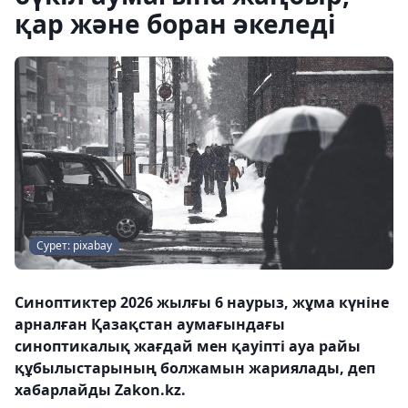
қар және боран әкеледі
Сурет: pixabay
Синоптиктер 2026 жылғы 6 наурыз, жұма күніне
арналған Қазақстан аумағындағы
синоптикалық жағдай мен қауіпті ауа райы
құбылыстарының болжамын жариялады, деп
хабарлайды Zakon.kz.