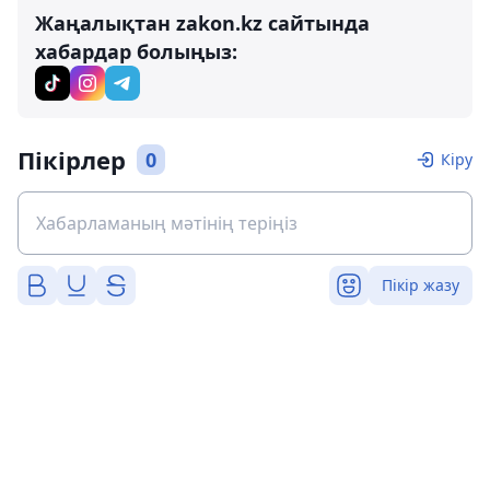
Жаңалықтан zakon.kz сайтында
хабардар болыңыз:
Пікірлер
0
Кіру
Пікір жазу