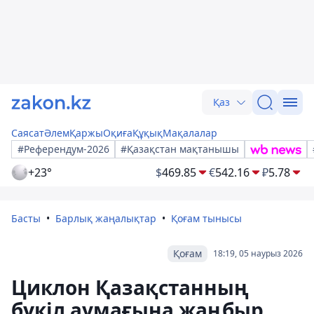
Қаз
Саясат
Әлем
Қаржы
Оқиға
Құқық
Мақалалар
#Референдум-2026
#Қазақстан мақтанышы
+23°
$
469.85
€
542.16
₽
5.78
Басты
Барлық жаңалықтар
Қоғам тынысы
Қоғам
18:19, 05 наурыз 2026
Циклон Қазақстанның
бүкіл аумағына жаңбыр,