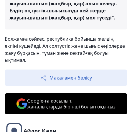
жауын-шашын (жаңбыр, қар) алып келеді.
Елдің оңтүстік-шығысында кей жерде
жауын-шашын (жаңбыр, қар) мол түседі".
Болжамға сәйкес, республика бойынша желдің
екпіні күшейеді. Ал солтүстік және шығыс өңірлерде
жаяу бұрқасын, тұман және көктайғақ болуы
ықтимал.
Мақаламен бөлісу
Google-ға қосылып,
жаңалықтарды бірінші болып оқыңыз
Айдос Қали