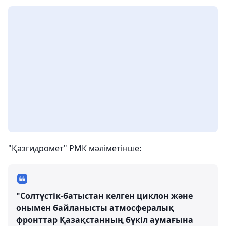
"Қазгидромет" РМК мәліметінше:
"Солтүстік-батыстан келген циклон және
онымен байланысты атмосфералық
фронттар Қазақстанның бүкіл аумағына