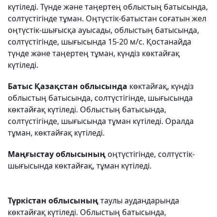
күтіледі. Түнде және таңертең облыстың батысында,
солтүстігінде тұман. Оңтүстік-батыстан соғатын жел
оңтүстік-шығысқа ауысады, облыстың батысында,
солтүстігінде, шығысында 15-20 м/с. Қостанайда
түнде және таңертең тұман, күндіз көктайғақ
күтіледі.
Батыс Қазақстан облысында
көктайғақ, күндіз
облыстың батысында, солтүстігінде, шығысында
көктайғақ күтіледі. Облыстың батысында,
солтүстігінде, шығысында тұман күтіледі. Оралда
тұман, көктайғақ күтіледі.
Маңғыстау облысының
оңтүстігінде, солтүстік-
шығысында көктайғақ, тұман күтіледі.
Түркістан облысының
таулы аудандарында
көктайғақ күтіледі. Облыстың батысында,