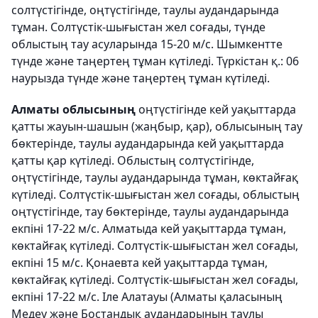
солтүстігінде, оңтүстігінде, таулы аудандарында
тұман. Солтүстік-шығыстан жел соғады, түнде
облыстың тау асуларында 15-20 м/с. Шымкентте
түнде және таңертең тұман күтіледі. Түркістан қ.: 06
наурызда түнде және таңертең тұман күтіледі.
Алматы облысының
оңтүстігінде кей уақыттарда
қатты жауын-шашын (жаңбыр, қар), облысының тау
бөктерінде, таулы аудандарында кей уақыттарда
қатты қар күтіледі. Облыстың солтүстігінде,
оңтүстігінде, таулы аудандарында тұман, көктайғақ
күтіледі. Солтүстік-шығыстан жел соғады, облыстың
оңтүстігінде, тау бөктерінде, таулы аудандарында
екпіні 17-22 м/с. Алматыда кей уақыттарда тұман,
көктайғақ күтіледі. Солтүстік-шығыстан жел соғады,
екпіні 15 м/с. Қонаевта кей уақыттарда тұман,
көктайғақ күтіледі. Солтүстік-шығыстан жел соғады,
екпіні 17-22 м/с. Іле Алатауы (Алматы қаласының
Медеу және Бостандық аудандарының таулы