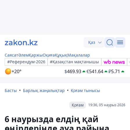
Қаз
Саясат
Әлем
Қаржы
Оқиға
Құқық
Мақалалар
#Референдум-2026
#Қазақстан мақтанышы
+20°
$
469.93
€
541.64
₽
5.71
Басты
Барлық жаңалықтар
Қоғам тынысы
Қоғам
19:36, 05 наурыз 2026
6 наурызда елдің қай
өңірлерінде ауа райына