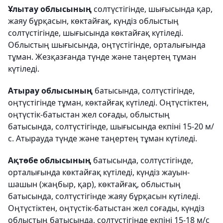
Ұлытау облысының
солтүстігінде, шығысында қар,
жаяу бұрқасын, көктайғақ, күндіз облыстың
солтүстігінде, шығысында көктайғақ күтіледі.
Облыстың шығысында, оңтүстігінде, орталығында
тұман. Жезқазғанда түнде және таңертең тұман
күтіледі.
Атырау облысының
батысында, солтүстігінде,
оңтүстігінде тұман, көктайғақ күтіледі. Оңтүстіктен,
оңтүстік-батыстан жел соғады, облыстың
батысында, солтүстігінде, шығысында екпіні 15-20 м/
с. Атырауда түнде және таңертең тұман күтіледі.
Ақтөбе облысының
батысында, солтүстігінде,
орталығында көктайғақ күтіледі, күндіз жауын-
шашын (жаңбыр, қар), көктайғақ, облыстың
батысында, солтүстігінде жаяу бұрқасын күтіледі.
Оңтүстіктен, оңтүстік-батыстан жел соғады, күндіз
облыстың батысында, солтүстігінде екпіні 15-18 м/с