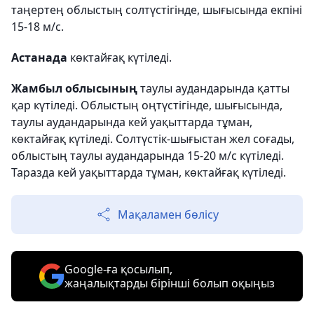
таңертең облыстың солтүстігінде, шығысында екпіні
15-18 м/с.
Астанада
көктайғақ күтіледі.
Жамбыл облысының
таулы аудандарында қатты
қар күтіледі. Облыстың оңтүстігінде, шығысында,
таулы аудандарында кей уақыттарда тұман,
көктайғақ күтіледі. Солтүстік-шығыстан жел соғады,
облыстың таулы аудандарында 15-20 м/с күтіледі.
Таразда кей уақыттарда тұман, көктайғақ күтіледі.
Мақаламен бөлісу
Google-ға қосылып,
жаңалықтарды бірінші болып оқыңыз