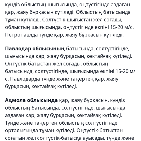
күндіз облыстың шығысында, оңтүстігінде аздаған
қар, жаяу бұрқасын күтіледі. Облыстың батысында
тұман күтіледі. Солтүстік-шығыстан жел соғады,
облыстың шығысында, оңтүстігінде екпіні 15-20 м/с.
Петропавлда түнде қар, жаяу бұрқасын күтіледі.
Павлодар облысының
батысында, солтүстігінде,
шығысында қар, жаяу бұрқасын, көктайғақ күтіледі.
Оңтүстік-батыстан жел соғады, облыстың
батысында, солтүстігінде, шығысында екпіні 15-20 м/
с. Павлодарда түнде және таңертең қар, жаяу
бұрқасын, көктайғақ күтіледі.
Ақмола облысында
қар, жаяу бұрқасын, күндіз
облыстың батысында, солтүстігінде, шығысында
аздаған қар, жаяу бұрқасын, көктайғақ күтіледі.
Түнде және таңертең облыстың солтүстігінде,
орталығында тұман күтіледі. Оңтүстік-батыстан
соғатын жел солтүстік-батысқа ауысады, түнде және