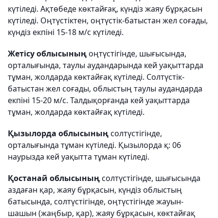
күтіледі. Ақтөбеде көктайғақ, күндіз жаяу бұрқасын
күтіледі. Оңтүстіктен, оңтүстік-батыстан жел соғады,
күндіз екпіні 15-18 м/с күтіледі.
Жетісу облысының
оңтүстігінде, шығысында,
орталығында, таулы аудандарында кей уақыттарда
тұман, жолдарда көктайғақ күтіледі. Солтүстік-
батыстан жел соғады, облыстың таулы аудандарда
екпіні 15-20 м/с. Талдықорғанда кей уақыттарда
тұман, жолдарда көктайғақ күтіледі.
Қызылорда облысының
солтүстігінде,
орталығында тұман күтіледі. Қызылорда қ: 06
наурызда кей уақытта тұман күтіледі.
Қостанай облысының
солтүстігінде, шығысында
аздаған қар, жаяу бұрқасын, күндіз облыстың
батысында, солтүстігінде, оңтүстігінде жауын-
шашын (жаңбыр, қар), жаяу бұрқасын, көктайғақ