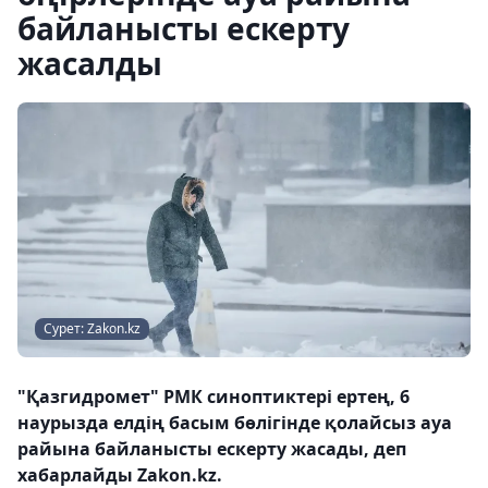
байланысты ескерту
жасалды
Сурет: Zakon.kz
"Қазгидромет" РМК синоптиктері ертең, 6
наурызда елдің басым бөлігінде қолайсыз ауа
райына байланысты ескерту жасады, деп
хабарлайды Zakon.kz.