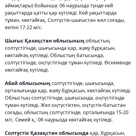
аймақтары) бойынша: 06 наурызда түнде кей
уақыттарда қатты қар күтіледі. Кей уақыттарда
тұман, көктайғақ. Солтүстік-шығыстан жел соғады,
екпіні 17-22 м/с.
Шығыс Қазақстан облысының
облыстың
солтүстігінде, шығысында қар, жаяу бұрқасын,
көктайғақ күтіледі. Облыстың батысында,
солтүстігінде, оңтүстігінде тұман күтіледі. Өскеменде
көктайғақ күтіледі.
Абай облысының
солтүстігінде, шығысында,
орталығында қар, жаяу бұрқасын, көктайғақ күтіледі.
Облыстың солтүстігінде, шығысында, оңтүстігінде
тұман күтіледі. Жел оңтүстіктен, оңтүстік-батыстан
соғады, облыстың солтүстігінде, орталығында 15-20
м/с. Семей қ.: 06 наурызда көктайғақ күтіледі.
Солтүстік Қазақстан облысында
қар, бұрқасын,