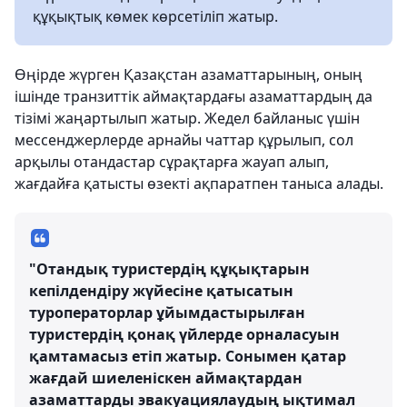
құқықтық көмек көрсетіліп жатыр.
Өңірде жүрген Қазақстан азаматтарының, оның
ішінде транзиттік аймақтардағы азаматтардың да
тізімі жаңартылып жатыр. Жедел байланыс үшін
мессенджерлерде арнайы чаттар құрылып, сол
арқылы отандастар сұрақтарға жауап алып,
жағдайға қатысты өзекті ақпаратпен таныса алады.
"Отандық туристердің құқықтарын
кепілдендіру жүйесіне қатысатын
туроператорлар ұйымдастырылған
туристердің қонақ үйлерде орналасуын
қамтамасыз етіп жатыр. Сонымен қатар
жағдай шиеленіскен аймақтардан
азаматтарды эвакуациялаудың ықтимал