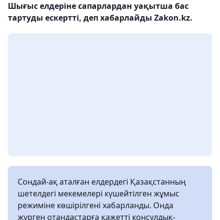
Шығыс елдеріне сапарлардан уақытша бас
тартуды ескертті, деп хабарлайды Zakon.kz.
Сондай-ақ аталған елдердегі Қазақстанның
шетелдегі мекемелері күшейтілген жұмыс
режиміне көшірілгені хабарланды. Онда
жүрген отандастарға қажетті консулдық-