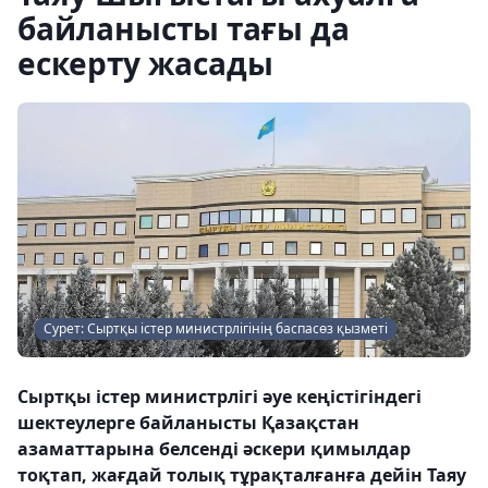
байланысты тағы да
ескерту жасады
Сурет: Сыртқы істер министрлігінің баспасөз қызметі
Сыртқы істер министрлігі әуе кеңістігіндегі
шектеулерге байланысты Қазақстан
азаматтарына белсенді әскери қимылдар
тоқтап, жағдай толық тұрақталғанға дейін Таяу