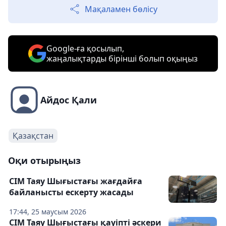
Мақаламен бөлісу
Google-ға қосылып,
жаңалықтарды бірінші болып оқыңыз
Айдос Қали
Қазақстан
Оқи отырыңыз
СІМ Таяу Шығыстағы жағдайға
байланысты ескерту жасады
17:44, 25 маусым 2026
СІМ Таяу Шығыстағы қауіпті әскери