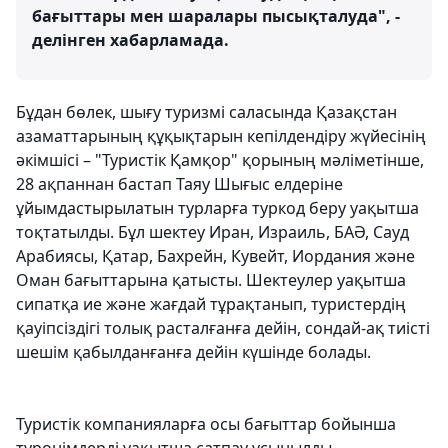
бағыттары мен шаралары пысықталуда", -
делінген хабарламада.
Бұдан бөлек, шығу туризмі саласында Қазақстан
азаматтарының құқықтарын кепілдендіру жүйесінің
әкімшісі – "Туристік Қамқор" қорының мәліметінше,
28 ақпаннан бастап Таяу Шығыс елдеріне
ұйымдастырылатын турларға туркод беру уақытша
тоқтатылды. Бұл шектеу Иран, Израиль, БАӘ, Сауд
Арабиясы, Қатар, Бахрейн, Кувейт, Иордания және
Оман бағыттарына қатысты. Шектеулер уақытша
сипатқа ие және жағдай тұрақтанып, туристердің
қауіпсіздігі толық расталғанға дейін, сондай-ақ тиісті
шешім қабылданғанға дейін күшінде болады.
Туристік компанияларға осы бағыттар бойынша