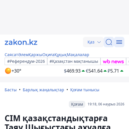
Қаз
Саясат
Әлем
Қаржы
Оқиға
Құқық
Мақалалар
#Референдум-2026
#Қазақстан мақтанышы
+30°
$
469.93
€
541.64
₽
5.71
Басты
Барлық жаңалықтар
Қоғам тынысы
Қоғам
19:18, 06 наурыз 2026
СІМ қазақстандықтарға
Таяу Шығыстағы ахуалға