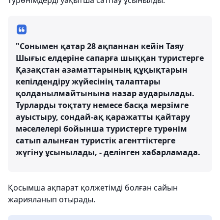
турөнімдерді уақытша сатпау ұсынылды.
"Сонымен қатар 28 ақпаннан кейін Таяу
Шығыс елдеріне сапарға шыққан туристерге
Қазақстан азаматтарының құқықтарын
кепілдендіру жүйесінің талаптары
қолданылмайтынына назар аударылады.
Турларды тоқтату немесе басқа мерзімге
ауыстыру, сондай-ақ қаражатты қайтару
мәселелері бойынша туристерге турөнім
сатып алынған туристік агенттіктерге
жүгіну ұсынылады, - делінген хабарламада.
Қосымша ақпарат қолжетімді болған сайын
жарияланып отырады.