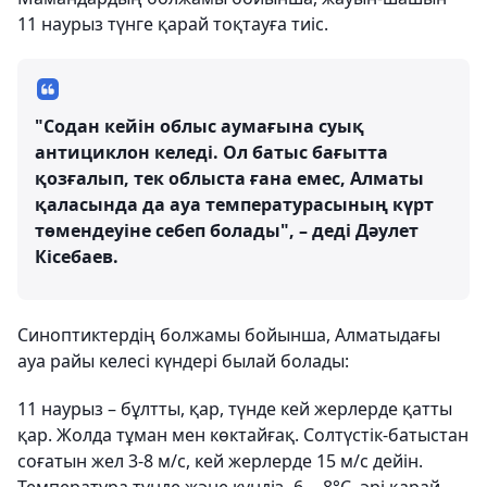
11 наурыз түнге қарай тоқтауға тиіс.
"Содан кейін облыс аумағына суық
антициклон келеді. Ол батыс бағытта
қозғалып, тек облыста ғана емес, Алматы
қаласында да ауа температурасының күрт
төмендеуіне себеп болады", – деді Дәулет
Кісебаев.
Синоптиктердің болжамы бойынша, Алматыдағы
ауа райы келесі күндері былай болады:
11 наурыз – бұлтты, қар, түнде кей жерлерде қатты
қар. Жолда тұман мен көктайғақ. Солтүстік-батыстан
соғатын жел 3-8 м/с, кей жерлерде 15 м/с дейін.