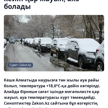
болады
Сурет: Zakon.kz
Кеше Алматыда наурызға тән жылы ауа райы
болып, температура +18,6°С-қа дейін көтерілді.
Алайда бірнеше сағат ішінде мегаполисте қар
жауып, ауа температурасы күрт төмендейді.
Синоптиктер Zakon.kz сайтына бұл өзгерістің