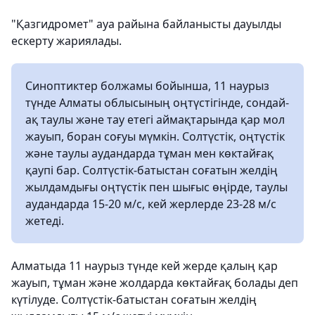
"Қазгидромет" ауа райына байланысты дауылды
ескерту жариялады.
Синоптиктер болжамы бойынша, 11 наурыз
түнде Алматы облысының оңтүстігінде, сондай-
ақ таулы және тау етегі аймақтарында қар мол
жауып, боран соғуы мүмкін. Солтүстік, оңтүстік
және таулы аудандарда тұман мен көктайғақ
қаупі бар. Солтүстік-батыстан соғатын желдің
жылдамдығы оңтүстік пен шығыс өңірде, таулы
аудандарда 15-20 м/с, кей жерлерде 23-28 м/с
жетеді.
Алматыда 11 наурыз түнде кей жерде қалың қар
жауып, тұман және жолдарда көктайғақ болады деп
күтілуде. Солтүстік-батыстан соғатын желдің