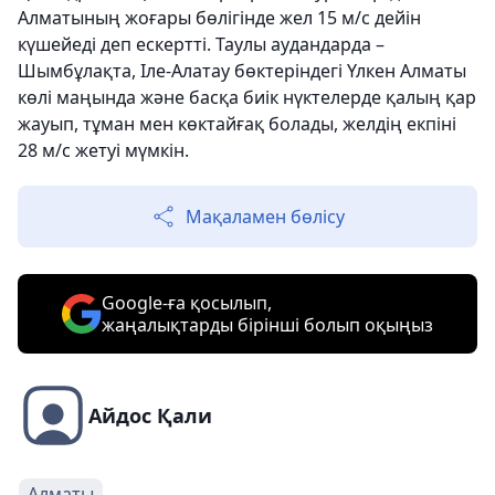
Алматының жоғары бөлігінде жел 15 м/с дейін
күшейеді деп ескертті. Таулы аудандарда –
Шымбұлақта, Іле-Алатау бөктеріндегі Үлкен Алматы
көлі маңында және басқа биік нүктелерде қалың қар
жауып, тұман мен көктайғақ болады, желдің екпіні
28 м/с жетуі мүмкін.
Мақаламен бөлісу
Google-ға қосылып,
жаңалықтарды бірінші болып оқыңыз
Айдос Қали
Алматы