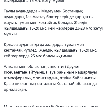
жылдамдығы 15 м/с жетуі мүмкін.
Таулы аудандарда – Медеу мен Бостандық
аудандары, Іле-Алатау бөктерлерінде қар қатты
жауып, тұман мен көктайғақ болады. Желдің
жылдамдығы 15-20 м/с, кей жерлерде 23-28 м/с жетуі
мүмкін.
Қонаев ауданында да жолдарда тұман мен
көктайғақ күтіледі. Желдің жылдамдығы 15-20 м/с,
кей жерлерде 25 м/с болуы ықтимал.
Алматы мен облыстың синоптигі Дәулет
Кісебаевтың айтуынша, ауа райының нашарлауы
атмосфералық фронттардың өтуіне байланысты.
Қазір циклонның орталығы Қостанай облысында
орналасқан.
Мамандардың болжамы бойынша, жауын-шашын