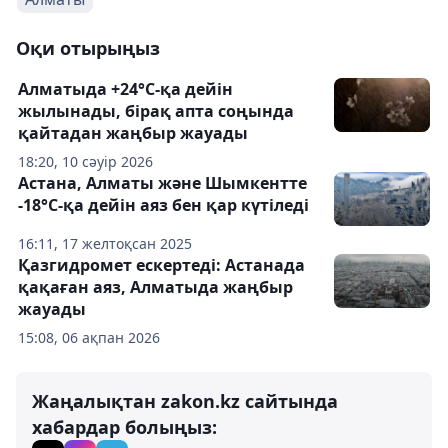
Оқи отырыңыз
Алматыда +24°С-қа дейін
жылынады, бірақ апта соңында
қайтадан жаңбыр жауады
18:20, 10 сәуір 2026
Астана, Алматы және Шымкентте
-18°С-қа дейін аяз бен қар күтіледі
16:11, 17 желтоқсан 2025
Қазгидромет ескертеді: Астанада
қақаған аяз, Алматыда жаңбыр
жауады
15:08, 06 ақпан 2026
Жаңалықтан zakon.kz сайтында
хабардар болыңыз: