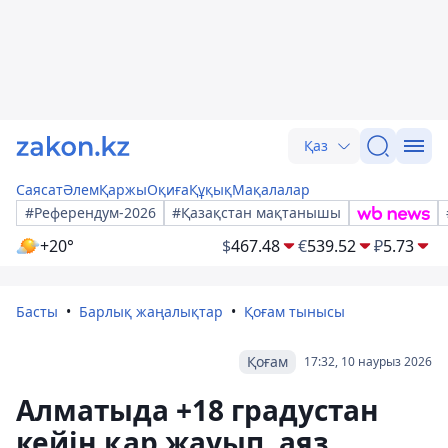
Қаз
Саясат
Әлем
Қаржы
Оқиға
Құқық
Мақалалар
#Референдум-2026
#Қазақстан мақтанышы
+20°
$
467.48
€
539.52
₽
5.73
Басты
Барлық жаңалықтар
Қоғам тынысы
Қоғам
17:32, 10 наурыз 2026
Алматыда +18 градустан
кейін қар жауып, аяз