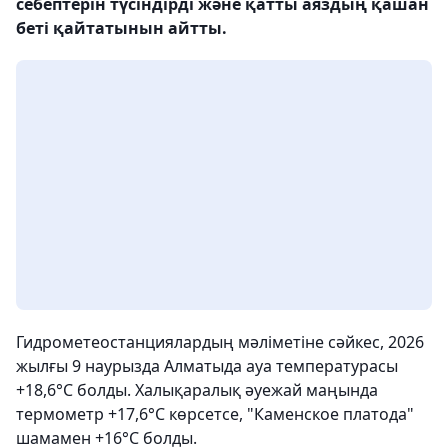
себептерін түсіндірді және қатты аяздың қашан
беті қайтатынын айтты.
Гидрометеостанциялардың мәліметіне сәйкес, 2026
жылғы 9 наурызда Алматыда ауа температурасы
+18,6°С болды. Халықаралық әуежай маңында
термометр +17,6°С көрсетсе, "Каменское платода"
шамамен +16°С болды.