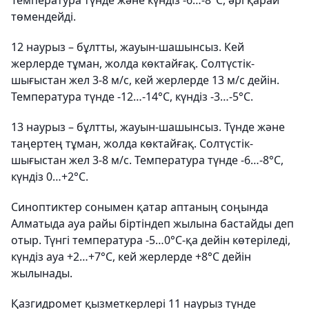
Температура түнде және күндіз -6…-8°С, әрі қарай
төмендейді.
12 наурыз – бұлтты, жауын-шашынсыз. Кей
жерлерде тұман, жолда көктайғақ. Солтүстік-
шығыстан жел 3-8 м/с, кей жерлерде 13 м/с дейін.
Температура түнде -12…-14°С, күндіз -3…-5°С.
13 наурыз – бұлтты, жауын-шашынсыз. Түнде және
таңертең тұман, жолда көктайғақ. Солтүстік-
шығыстан жел 3-8 м/с. Температура түнде -6…-8°С,
күндіз 0…+2°С.
Синоптиктер сонымен қатар аптаның соңында
Алматыда ауа райы біртіндеп жылына бастайды деп
отыр. Түнгі температура -5…0°С-қа дейін көтеріледі,
күндіз ауа +2…+7°С, кей жерлерде +8°С дейін
жылынады.
Қазгидромет қызметкерлері 11 наурыз түнде