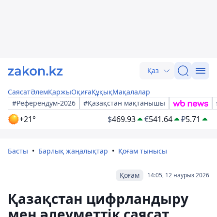
Қаз
Саясат
Әлем
Қаржы
Оқиға
Құқық
Мақалалар
#Референдум-2026
#Қазақстан мақтанышы
+21°
$
469.93
€
541.64
₽
5.71
Басты
Барлық жаңалықтар
Қоғам тынысы
Қоғам
14:05, 12 наурыз 2026
Қазақстан цифрландыру
мен әлеуметтік саясат