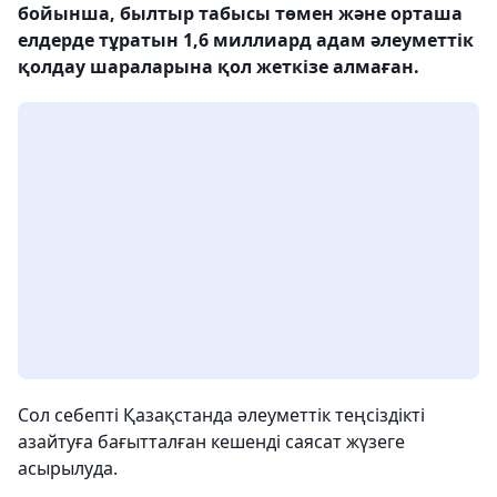
бойынша, былтыр табысы төмен және орташа
елдерде тұратын 1,6 миллиард адам әлеуметтік
қолдау шараларына қол жеткізе алмаған.
Сол себепті Қазақстанда әлеуметтік теңсіздікті
азайтуға бағытталған кешенді саясат жүзеге
асырылуда.