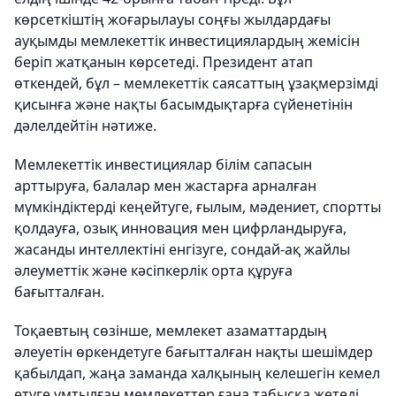
көрсеткіштің жоғарылауы соңғы жылдардағы
ауқымды мемлекеттік инвестициялардың жемісін
беріп жатқанын көрсетеді. Президент атап
өткендей, бұл – мемлекеттік саясаттың ұзақмерзімді
қисынға және нақты басымдықтарға сүйенетінін
дәлелдейтін нәтиже.
Мемлекеттік инвестициялар білім сапасын
арттыруға, балалар мен жастарға арналған
мүмкіндіктерді кеңейтуге, ғылым, мәдениет, спортты
қолдауға, озық инновация мен цифрландыруға,
жасанды интеллектіні енгізуге, сондай-ақ жайлы
әлеуметтік және кәсіпкерлік орта құруға
бағытталған.
Тоқаевтың сөзінше, мемлекет азаматтардың
әлеуетін өркендетуге бағытталған нақты шешімдер
қабылдап, жаңа заманда халқының келешегін кемел
етуге ұмтылған мемлекеттер ғана табысқа жетеді.