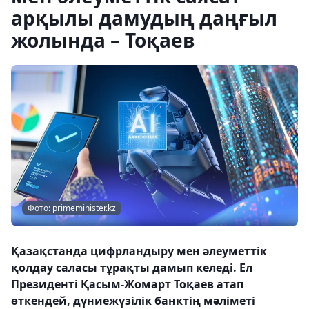
арқылы дамудың даңғыл
жолында – Тоқаев
Фото: primeminister.kz
Қазақстанда цифрландыру мен әлеуметтік
қолдау саласы тұрақты дамып келеді. Ел
Президенті Қасым-Жомарт Тоқаев атап
өткендей, дүниежүзілік банктің мәліметі