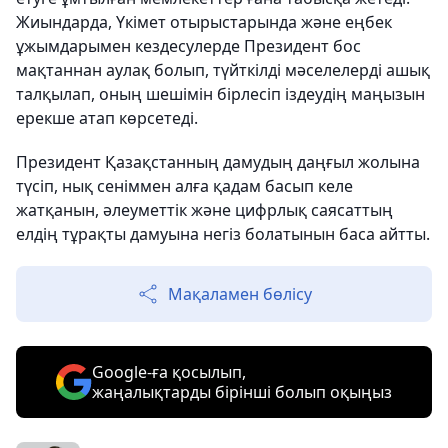
Жиындарда, Үкімет отырыстарында және еңбек
ұжымдарымен кездесулерде Президент бос
мақтаннан аулақ болып, түйткілді мәселелерді ашық
талқылап, оның шешімін бірлесіп іздеудің маңызын
ерекше атап көрсетеді.
Президент Қазақстанның дамудың даңғыл жолына
түсіп, нық сеніммен алға қадам басып келе
жатқанын, әлеуметтік және цифрлық саясаттың
елдің тұрақты дамуына негіз болатынын баса айтты.
Мақаламен бөлісу
Google-ға қосылып,
жаңалықтарды бірінші болып оқыңыз