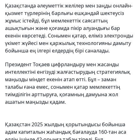
Қазақстанда әлеуметтік желілер мен заңды онлайн-
қызмет түрлерінің барлығы ешқандай шектеусіз
жұмыс істейді, бұл мемлекеттік саясаттың
ашықтығын және қоғамда пікір алуандығы бар
екенін көрсетеді. Сонымен қатар, еліміз электронды
үкімет жүйесі мен қаржылық технологияны дамыту
бойынша ең ілгері елдердің бірі саналады.
Президент Тоқаев цифрландыру мен жасанды
интеллектіні енгізуді жалғастырудың стратегиялық
маңызды міндет екенін атап өтті. Бұл – заман
талабы ғана емес, сонымен қатар мемлекеттің
тиімділігін арттыруға, қоғамның дамуына жол
ашатын маңызды қадам.
Қазақстан 2025 жылдың қорытындысы бойынша
адам капиталын жаһандық бағалауда 160-тан аса
елдің ішінде 42-орынға табан тіреді. Бұл