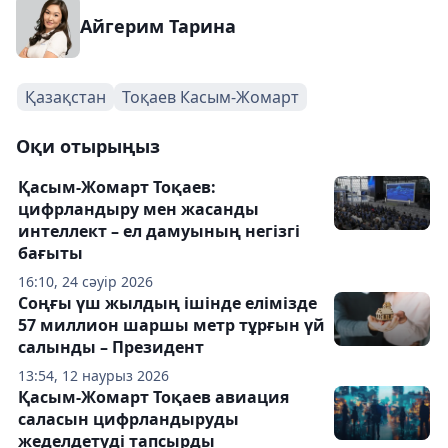
Айгерим Тарина
Қазақстан
Тоқаев Касым-Жомарт
Оқи отырыңыз
Қасым-Жомарт Тоқаев:
цифрландыру мен жасанды
интеллект – ел дамуының негізгі
бағыты
16:10, 24 сәуір 2026
Соңғы үш жылдың ішінде елімізде
57 миллион шаршы метр тұрғын үй
салынды – Президент
13:54, 12 наурыз 2026
Қасым-Жомарт Тоқаев авиация
саласын цифрландыруды
жеделдетуді тапсырды