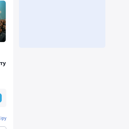
ту
Кіру