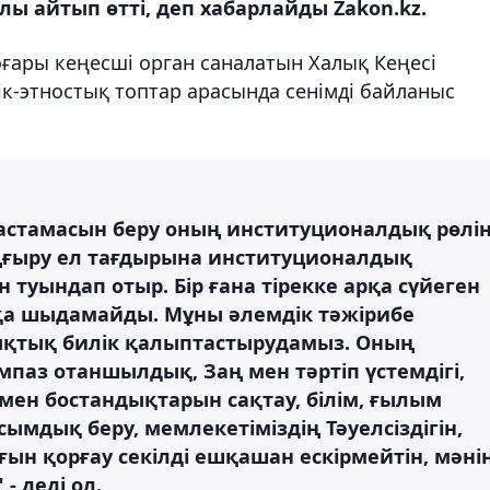
лы айтып өтті, деп хабарлайды Zakon.kz.
ары кеңесші орган саналатын Халық Кеңесі
ік-этностық топтар арасында сенімді байланыс
бастамасын беру оның институционалдық рөлі
аңғыру ел тағдырына институционалдық
 туындап отыр. Бір ғана тірекке арқа сүйеген
аққа шыдамайды. Мұны әлемдік тәжірибе
алықтық билік қалыптастырудамыз. Оның
ампаз отаншылдық, Заң мен тәртіп үстемдігі,
ен бостандықтарын сақтау, білім, ғылым
мдық беру, мемлекетіміздің Тәуелсіздігін,
ғын қорғау секілді ешқашан ескірмейтін, мәні
 деді ол.