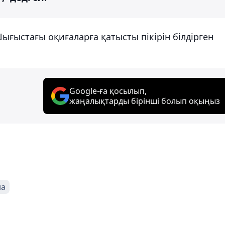
ығыстағы оқиғаларға қатысты пікірін білдірген
Google-ға қосылып,
жаңалықтарды бірінші болып оқыңыз
на