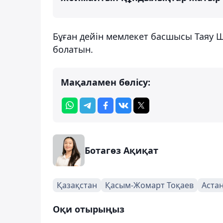
Бұған дейін мемлекет басшысы Таяу Ш
болатын.
Мақаламен бөлісу:
Ботагөз Ақиқат
Қазақстан
Қасым-Жомарт Тоқаев
Аста
Оқи отырыңыз