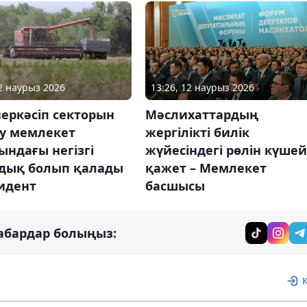
12 наурыз 2026
13:26, 12 наурыз 2026
еркәсіп секторын
Мәслихаттардың
у мемлекет
жергілікті билік
ындағы негізгі
жүйесіндегі рөлін күшей
дық болып қалады
қажет – Мемлекет
идент
басшысы
абардар болыңыз: