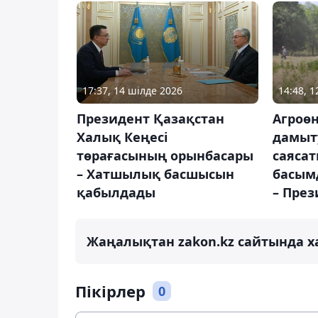
17:37, 14 шілде 2026
14:48, 
Президент Қазақстан
Агроөн
Халық Кеңесі
дамыт
төрағасының орынбасары
саясат
– Хатшылық басшысын
басым
қабылдады
– През
Жаңалықтан zakon.kz сайтында х
Пікірлер
0