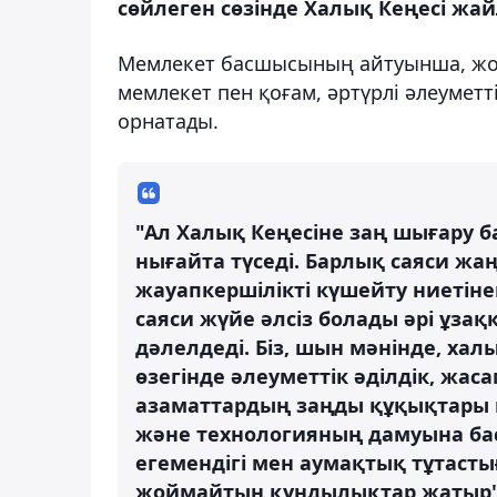
сөйлеген сөзінде Халық Кеңесі жай
Мемлекет басшысының айтуынша, жоғ
мемлекет пен қоғам, әртүрлі әлеуметт
орнатады.
"Ал Халық Кеңесіне заң шығару 
нығайта түседі. Барлық саяси ж
жауапкершілікті күшейту ниетінен
саяси жүйе әлсіз болады әрі ұз
дәлелдеді. Біз, шын мәнінде, х
өзегінде әлеуметтік әділдік, жас
азаматтардың заңды құқықтары м
және технологияның дамуына басы
егемендігі мен аумақтық тұтасты
жоймайтын құндылықтар жатыр",-