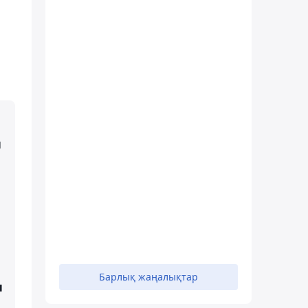
н
Барлық жаңалықтар
н