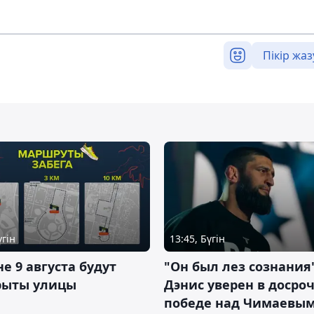
Пікір жаз
үгін
13:45, Бүгін
не 9 августа будут
"Он был лез сознания"
рыты улицы
Дэнис уверен в досро
победе над Чимаевым