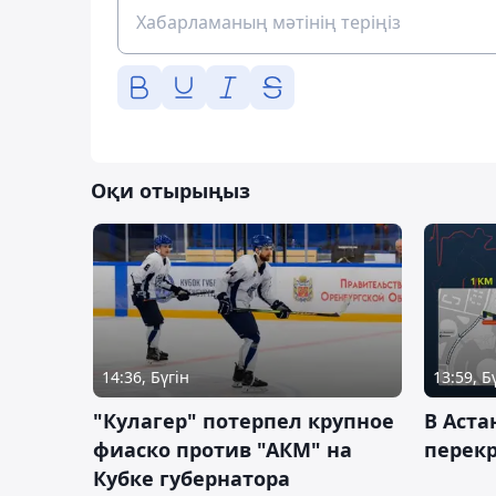
Оқи отырыңыз
14:36, Бүгін
13:59, Б
"Кулагер" потерпел крупное
В Аста
фиаско против "АКМ" на
перек
Кубке губернатора