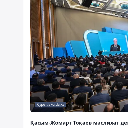
Сурет: akorda.kz
Қасым-Жомарт Тоқаев мәслихат де