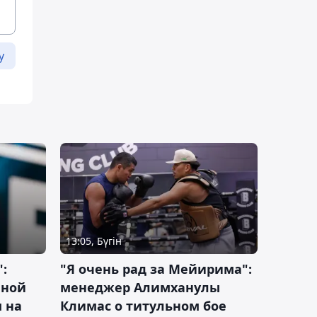
у
13:05, Бүгін
:
"Я очень рад за Мейирима":
чной
менеджер Алимханулы
 на
Климас о титульном бое