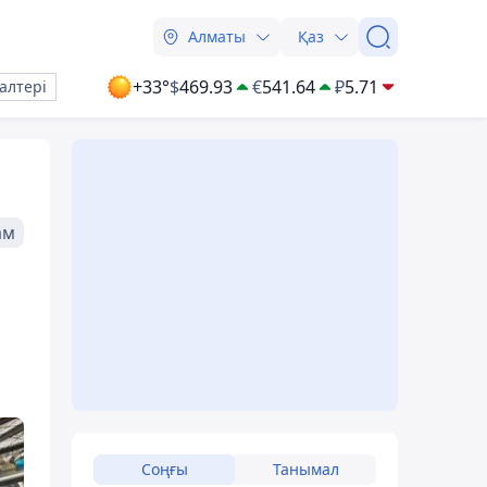
Алматы
Қаз
+33°
$
469.93
€
541.64
₽
5.71
алтері
ам
Соңғы
Танымал