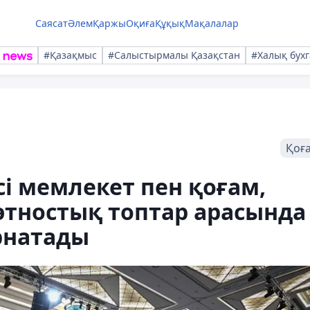
Саясат
Әлем
Қаржы
Оқиға
Құқық
Мақалалар
#Қазақмыс
#Салыстырмалы Қазақстан
#Халық бухг
Қоғ
сі мемлекет пен қоғам,
-этностық топтар арасында
рнатады