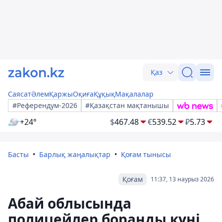
Қаз
Саясат
Әлем
Қаржы
Оқиға
Құқық
Мақалалар
#Референдум-2026
#Қазақстан мақтанышы
+24°
$
467.48
€
539.52
₽
5.73
Басты
Барлық жаңалықтар
Қоғам тынысы
Қоғам
11:37, 13 наурыз 2026
Абай облысында
полицейлер боранды күні