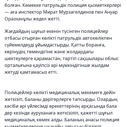
болған. Көмекке патрульдік полиция қызметкерлері
— аға инспектор Мират Мурзагелдинов пен Ануар
Оразханұлы жедел жетті.
Жағдайдың шұғыл екенін түсінген полицейлер
отбасы отырған көлікті патрульдік автокөлікпен
сүйемелдеуді ұйымдастырды. Қатты боранға,
көрінудің төмендігіне және жолдардағы
шектеулерге қарамастан, тәртіп сақшылары облыс
орталығына қауіпсіз әрі мүмкіндігінше жылдам
жетуді қамтамасыз етті.
Полицейлер көлікті медициналық мекемеге дейін
жеткізіп, баланы дәрігерлерге тапсырды. Олардың
кәсіби әрі үйлесімді әрекеттерінің арқасында бала
дер кезінде ауруханаға жеткізіліп, қажетті шұғыл
медициналық көмек алды. Баланың анасы полиция
қызметкерлеріне шынайы алғысын білдіріп,