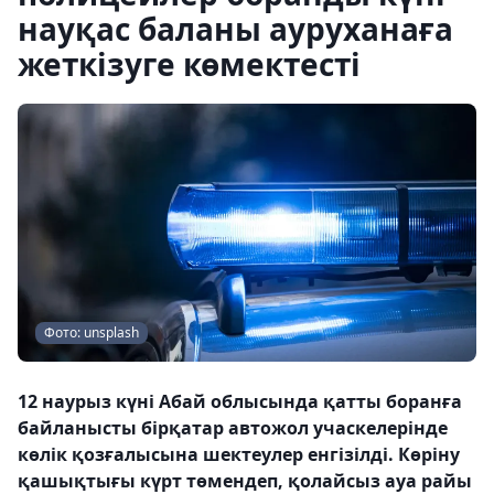
науқас баланы ауруханаға
жеткізуге көмектесті
Фото: unsplash
12 наурыз күні Абай облысында қатты боранға
байланысты бірқатар автожол учаскелерінде
көлік қозғалысына шектеулер енгізілді. Көріну
қашықтығы күрт төмендеп, қолайсыз ауа райы