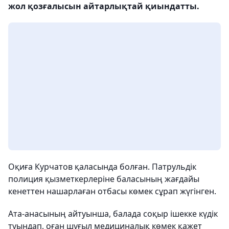
жол қозғалысын айтарлықтай қиындатты.
Оқиға Курчатов қаласында болған. Патрульдік
полиция қызметкерлеріне баласының жағдайы
кенеттен нашарлаған отбасы көмек сұрап жүгінген.
Ата-анасының айтуынша, балада соқыр ішекке күдік
туындап, оған шұғыл медициналық көмек қажет