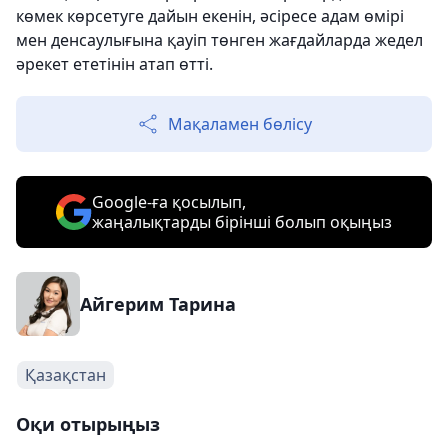
көмек көрсетуге дайын екенін, әсіресе адам өмірі
мен денсаулығына қауіп төнген жағдайларда жедел
әрекет ететінін атап өтті.
Мақаламен бөлісу
Google-ға қосылып,
жаңалықтарды бірінші болып оқыңыз
Айгерим Тарина
Қазақстан
Оқи отырыңыз