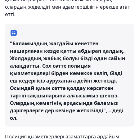
олардың жеделдігі мен адамгершілігін ерекше атап
өтті.
"Баламыздың жағдайы кенеттен
нашарлаған кезде қатты абдырап қалдық.
Жолдардың жабық болуы бізді одан сайын
алаңдатты. Сол сәтте полиция
қызметкерлері бірден көмекке келіп, бізді
еш кедергісіз ауруханаға дейін жеткізді.
Осындай қиын сәтте қолдау көрсеткен
тәртіп сақшыларына алғысымыз шексіз.
Олардың көмегінің арқасында баламыз
дәрігерлерге дер кезінде жеткізілді", – деді
ол.
Полиция қызметкерлері азаматтарға әрдайым