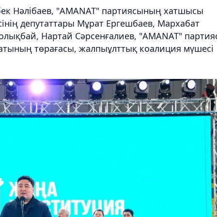
бек Нәлібаев, "AMANAT" партиясының хатшысы
інің депутаттары Мұрат Ергешбаев, Мархабат
олықбай, Нартай Сәрсенғалиев, "AMANAT" партия
атының төрағасы, жалпыұлттық коалиция мүшесі