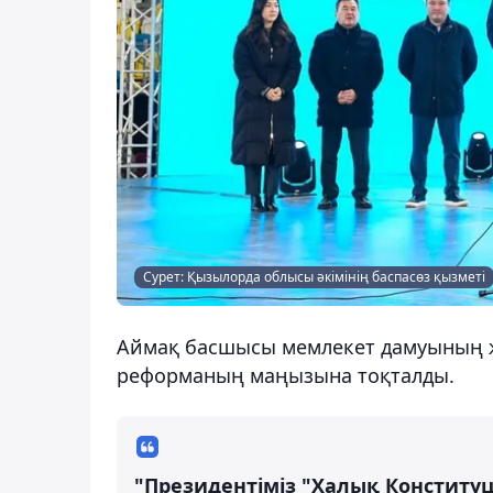
Сурет: Қызылорда облысы әкімінің баспасөз қызметі
Аймақ басшысы мемлекет дамуының 
реформаның маңызына тоқталды.
"Президентіміз "Халық Конститу