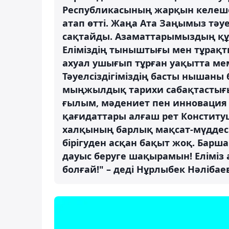
Республикасының жарқын келешег
атап өтті. Жаңа Ата Заңымыз тәу
сақтайды. Азаматтарымыздың құ
Еліміздің тыныштығы мен тұрақт
ахуал ушығып тұрған уақытта ме
Тәуелсіздігіміздің басты нышан
мыңжылдық тарихи сабақтастығы с
ғылым, мәдениет пен инновация а
қағидаттары алғаш рет Конституци
халқының барлық мақсат-мүддесі
бірігуден асқан бақыт жоқ. Бар
дауыс беруге шақырамын! Еліміз 
болғай!" – деді Нұрлыбек Нәлібае