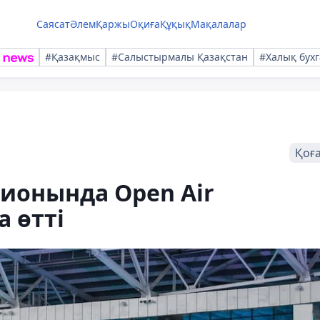
Саясат
Әлем
Қаржы
Оқиға
Құқық
Мақалалар
#Қазақмыс
#Салыстырмалы Қазақстан
#Халық бухг
Қоғ
дионында Open Air
 өтті