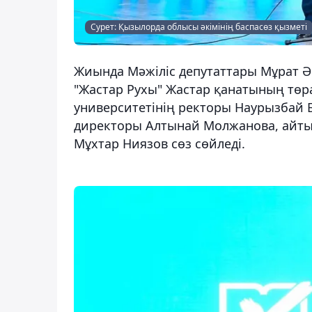
Сурет: Қызылорда облысы әкімінің баспасөз қызметі
Жиында Мәжіліс депутаттары Мұрат Ә
"Жастар Рухы" Жастар қанатының төр
университетінің ректоры Наурызбай 
директоры Алтынай Молжанова, айтыс
Мұхтар Ниязов сөз сөйледі.