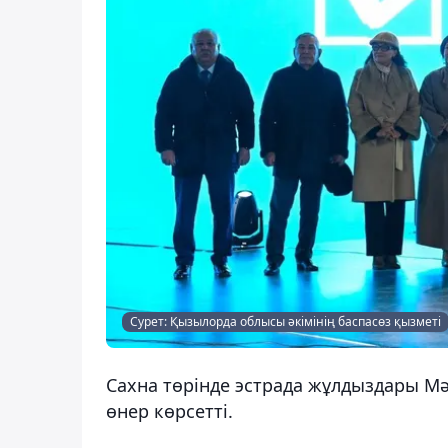
Сурет: Қызылорда облысы әкімінің баспасөз қызметі
Сахна төрінде эстрада жұлдыздары Мә
өнер көрсетті.