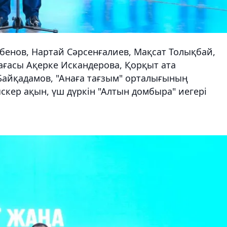
бенов, Нартай Сәрсенғалиев, Мақсат Толықбай,
ағасы Ақерке Искандерова, Қорқыт ата
Байқадамов, "Анаға тағзым" орталығының
кер ақын, үш дүркін "Алтын домбыра" иегері