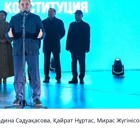
дина Сәдуақасова, Қайрат Нұртас, Мирас Жүгінісо