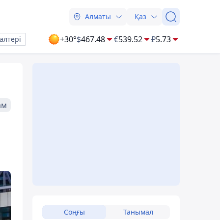
Алматы
Қаз
+30°
$
467.48
€
539.52
₽
5.73
алтері
ам
Соңғы
Танымал