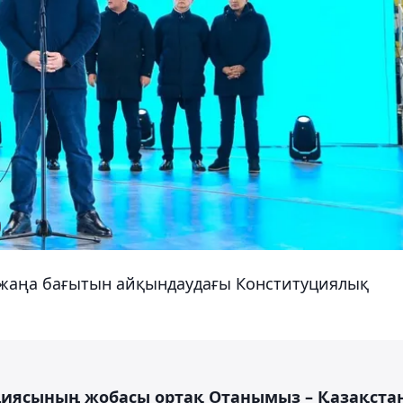
жаңа бағытын айқындаудағы Конституциялық
циясының жобасы ортақ Отанымыз – Қазақста