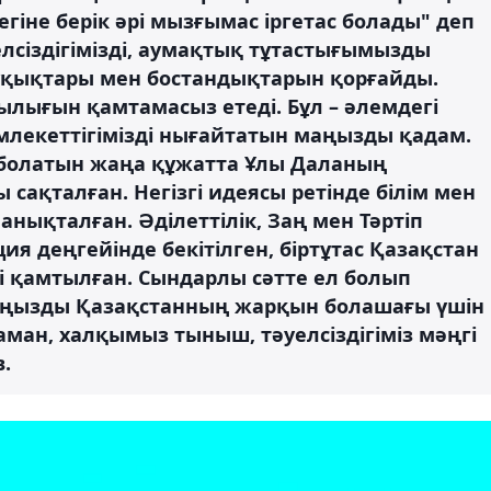
іне берік әрі мызғымас іргетас болады" деп
елсіздігімізді, аумақтық тұтастығымызды
қықтары мен бостандықтарын қорғайды.
ылығын қамтамасыз етеді. Бұл – әлемдегі
млекеттігімізді нығайтатын маңызды қадам.
ы болатын жаңа құжатта Ұлы Даланың
ақталған. Негізгі идеясы ретінде білім мен
нықталған. Әділеттілік, Заң мен Тәртіп
я деңгейінде бекітілген, біртұтас Қазақстан
 қамтылған. Сындарлы сәтте ел болып
шаңызды Қазақстанның жарқын болашағы үшін
аман, халқымыз тыныш, тәуелсіздігіміз мәңгі
в.