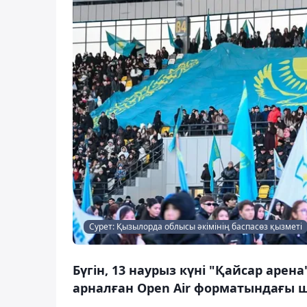
Сурет: Қызылорда облысы әкімінің баспасөз қызметі
Бүгін, 13 наурыз күні "Қайсар аре
арналған Open Air форматындағы ша