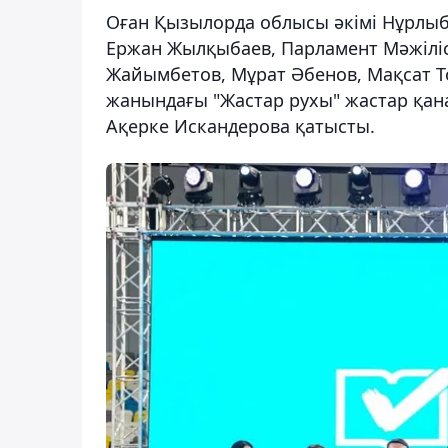
Оған Қызылорда облысы әкімі Нұрлы
Ержан Жылқыбаев, Парламент Мәжіліс
Жайымбетов, Мұрат Әбенов, Мақсат Т
жанындағы "Жастар рухы" жастар қан
Ақерке Искандерова қатысты.