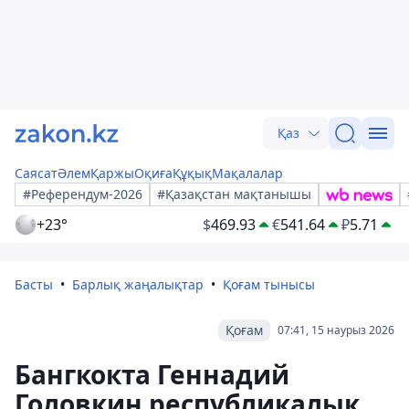
Қаз
Саясат
Әлем
Қаржы
Оқиға
Құқық
Мақалалар
#Референдум-2026
#Қазақстан мақтанышы
+23°
$
469.93
€
541.64
₽
5.71
Басты
Барлық жаңалықтар
Қоғам тынысы
Қоғам
07:41, 15 наурыз 2026
Бангкокта Геннадий
Головкин республикалық