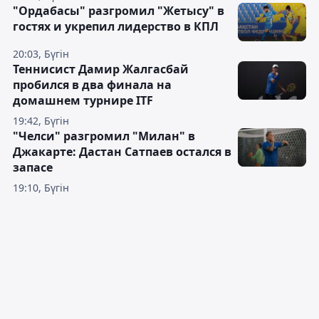
"Ордабасы" разгромил "Жетысу" в
гостях и укрепил лидерство в КПЛ
20:03, Бүгін
Теннисист Дамир Жалгасбай
пробился в два финала на
домашнем турнире ITF
19:42, Бүгін
"Челси" разгромил "Милан" в
Джакарте: Дастан Сатпаев остался в
запасе
19:10, Бүгін