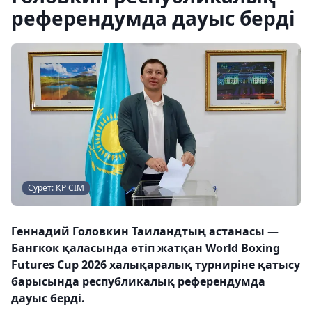
референдумда дауыс берді
Сурет: ҚР СІМ
Геннадий Головкин Таиландтың астанасы —
Бангкок қаласында өтіп жатқан World Boxing
Futures Cup 2026 халықаралық турниріне қатысу
барысында республикалық референдумда
дауыс берді.