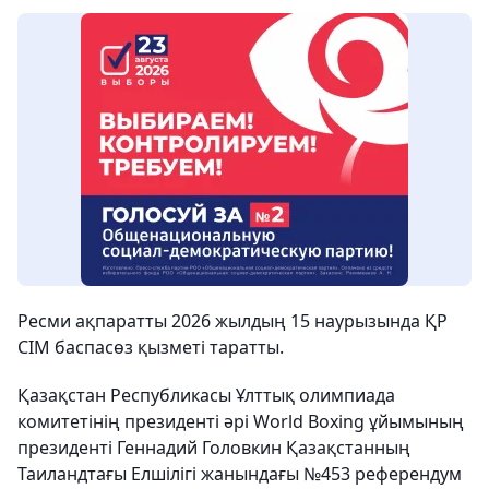
Ресми ақпаратты 2026 жылдың 15 наурызында ҚР
СІМ баспасөз қызметі таратты.
Қазақстан Республикасы Ұлттық олимпиада
комитетінің президенті әрі World Boxing ұйымының
президенті Геннадий Головкин Қазақстанның
Таиландтағы Елшілігі жанындағы №453 референдум