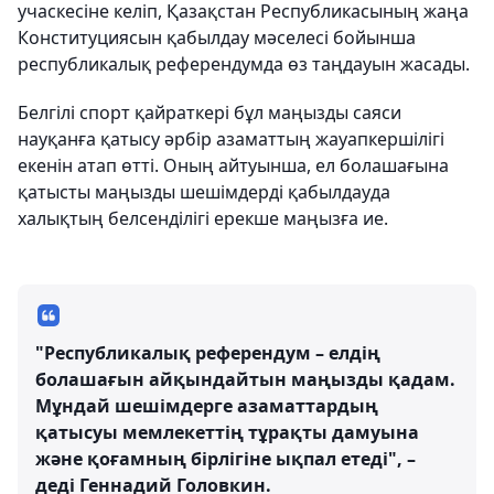
учаскесіне келіп, Қазақстан Республикасының жаңа
Конституциясын қабылдау мәселесі бойынша
республикалық референдумда өз таңдауын жасады.
Белгілі спорт қайраткері бұл маңызды саяси
науқанға қатысу әрбір азаматтың жауапкершілігі
екенін атап өтті. Оның айтуынша, ел болашағына
қатысты маңызды шешімдерді қабылдауда
халықтың белсенділігі ерекше маңызға ие.
"Республикалық референдум – елдің
болашағын айқындайтын маңызды қадам.
Мұндай шешімдерге азаматтардың
қатысуы мемлекеттің тұрақты дамуына
және қоғамның бірлігіне ықпал етеді", –
деді Геннадий Головкин.