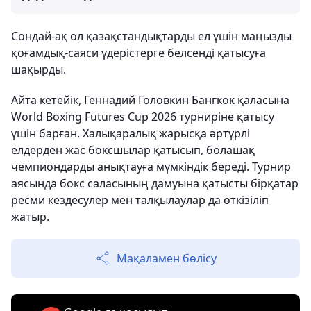
Сондай-ақ ол қазақстандықтарды ел үшін маңызды
қоғамдық-саяси үдерістерге белсенді қатысуға
шақырды.
Айта кетейік, Геннадий Головкин Бангкок қаласына
World Boxing Futures Cup 2026 турниріне қатысу
үшін барған. Халықаралық жарысқа әртүрлі
елдерден жас боксшылар қатысып, болашақ
чемпиондарды анықтауға мүмкіндік береді. Турнир
аясында бокс саласының дамуына қатысты бірқатар
ресми кездесулер мен талқылаулар да өткізіліп
жатыр.
Мақаламен бөлісу