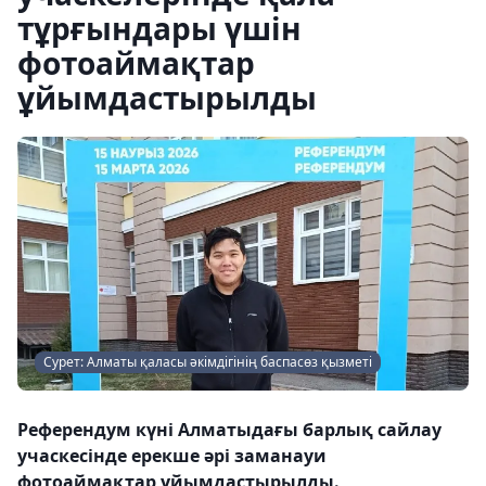
тұрғындары үшін
фотоаймақтар
ұйымдастырылды
Сурет: Алматы қаласы әкімдігінің баспасөз қызметі
Референдум күні Алматыдағы барлық сайлау
учаскесінде ерекше әрі заманауи
фотоаймақтар ұйымдастырылды.