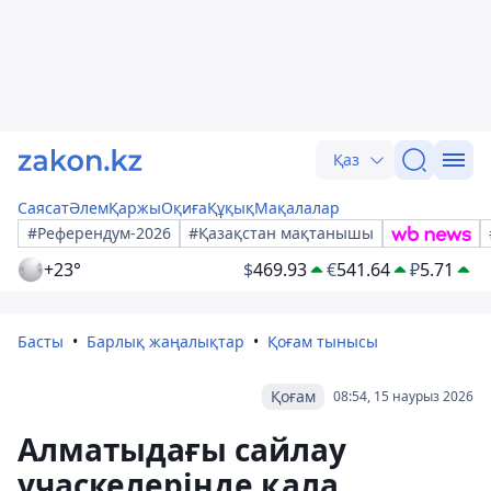
Қаз
Саясат
Әлем
Қаржы
Оқиға
Құқық
Мақалалар
#Референдум-2026
#Қазақстан мақтанышы
+23°
$
469.93
€
541.64
₽
5.71
Басты
Барлық жаңалықтар
Қоғам тынысы
Қоғам
08:54, 15 наурыз 2026
Алматыдағы сайлау
учаскелерінде қала