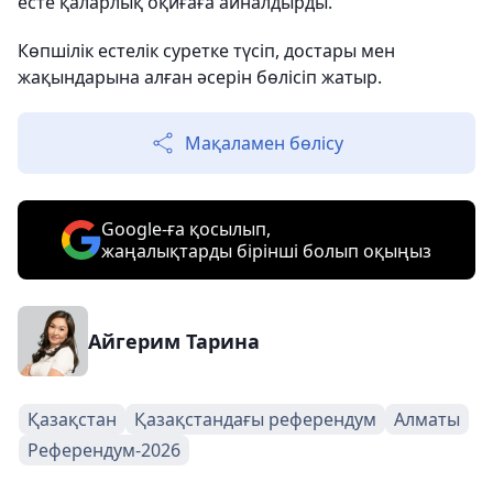
есте қаларлық оқиғаға айналдырды.
Көпшілік естелік суретке түсіп, достары мен
жақындарына алған әсерін бөлісіп жатыр.
Мақаламен бөлісу
Google-ға қосылып,
жаңалықтарды бірінші болып оқыңыз
Айгерим Тарина
Қазақстан
Қазақстандағы референдум
Алматы
Референдум-2026