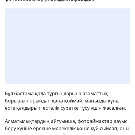
Бұл бастама қала тұрғындарына азаматтық
борышын орындап қана қоймай, маңызды күнді
есте қалдырып, естелік суретке түсу үшін жасалған.
Алматылықтардың айтуынша, фотоаймақтар дауыс
беру күніне ерекше мерекелік көңіл күй сыйлап, оны