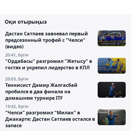
Оқи отырыңыз
Дастан Сатпаев завоевал первый
предсезонный трофей с "Челси"
(видео)
20:41, Бүгін
"Ордабасы" разгромил "Жетысу" в
гостях и укрепил лидерство в КПЛ
20:03, Бүгін
Теннисист Дамир Жалгасбай
пробился в два финала на
домашнем турнире ITF
19:42, Бүгін
"Челси" разгромил "Милан" в
Джакарте: Дастан Сатпаев остался в
запасе