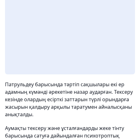
Патрульдеу барысында тәртіп сақшылары екі ер
адамның күмәнді әрекетіне назар аударған. Тексеру
кезінде олардың есірткі заттарын түрлі орындарға
жасырын қалдыру арқылы таратумен айналысқаны
анықталды.
Аумақты тексеру және ұсталғандарды жеке тінту
барысында сатуға дайындалған психотроптық