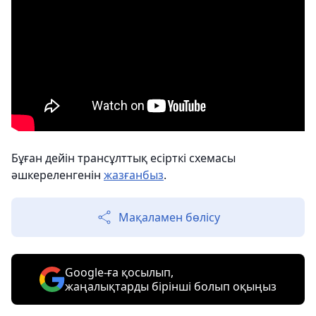
Бұған дейін трансұлттық есірткі схемасы
әшкереленгенін
жазғанбыз
.
Мақаламен бөлісу
Google-ға қосылып,
жаңалықтарды бірінші болып оқыңыз