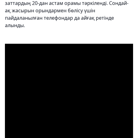
заттардың 20-дан астам орамы тәркіленді. Сондай-
ақ жасырын орындармен бөлісу үшін
пайдаланылған телефондар да айғақ ретінде
алынды.