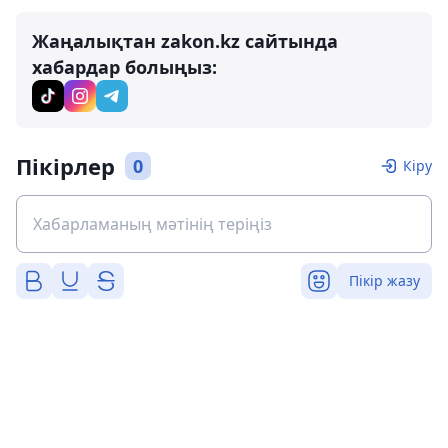
Жаңалықтан zakon.kz сайтында
хабардар болыңыз:
Пікірлер
0
Кіру
Пікір жазу