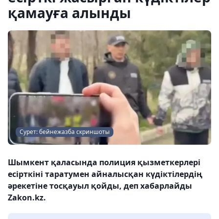
қамауға алынды
Сурет: бейнежазба скриншоты
Шымкент қаласында полиция қызметкерлері
есірткіні таратумен айналысқан күдіктілердің
әрекетіне тосқауыл қойды, деп хабарлайды
Zakon.kz.