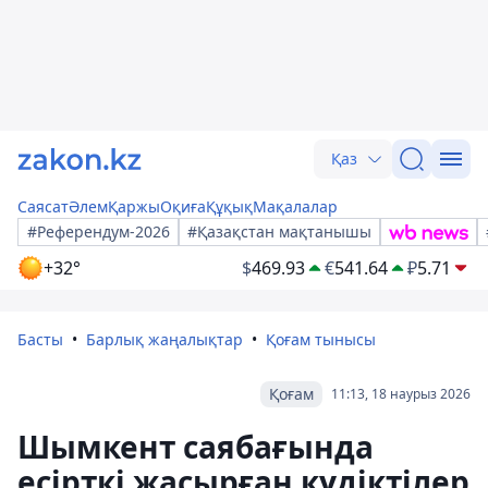
Қаз
Саясат
Әлем
Қаржы
Оқиға
Құқық
Мақалалар
#Референдум-2026
#Қазақстан мақтанышы
+32°
$
469.93
€
541.64
₽
5.71
Басты
Барлық жаңалықтар
Қоғам тынысы
Қоғам
11:13, 18 наурыз 2026
Шымкент саябағында
есірткі жасырған күдіктілер