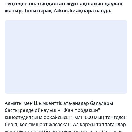
теңгеден шығындалған жұрт ақшасын даулап
жатыр. Толығырақ Zakon.kz ақпаратында.
Алматы мен Шымкенттік ата-аналар балалары
басты рөлде ойнау үшін "Жан продакшн"
киностудиясына әрқайсысы 1 млн 600 мың теңгеден
беріп, келісімшарт жасасқан. Ал қаржы таппағандар
үшін киностудия бөліп төлеуді ұсыныпты. Орталық