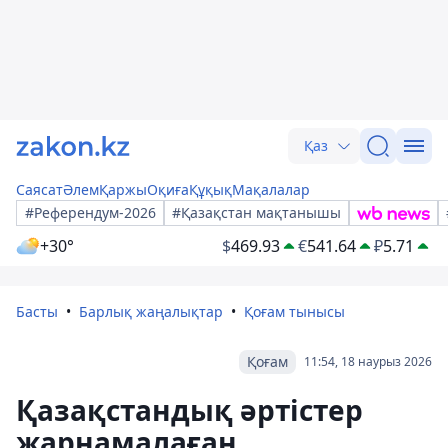
Қаз
Саясат
Әлем
Қаржы
Оқиға
Құқық
Мақалалар
#Референдум-2026
#Қазақстан мақтанышы
+30°
$
469.93
€
541.64
₽
5.71
Басты
Барлық жаңалықтар
Қоғам тынысы
Қоғам
11:54, 18 наурыз 2026
Қазақстандық әртістер
жарнамалаған