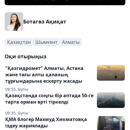
Ботагөз Ақиқат
Қазақстан
Шымкент
Алматы
Оқи отырыңыз
"Қазгидромет" Алматы, Астана
және тағы алты қаланың
тұрғындарына ескерту жасады
09:55, Бүгін
Қазақстанда соңғы бір аптада 50-ге
тарта орман өрті тіркелді
09:35, Бүгін
ҚМА блогер Махмуд Хикматовқа
іздеу жариялады