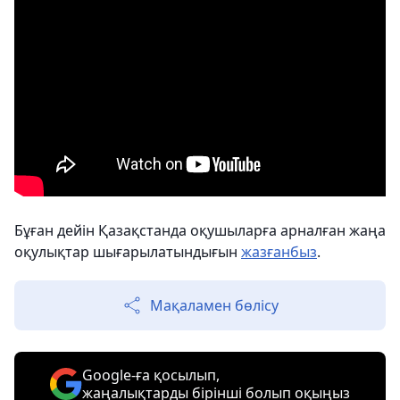
Бұған дейін Қазақстанда оқушыларға арналған жаңа
оқулықтар шығарылатындығын
жазғанбыз
.
Мақаламен бөлісу
Google-ға қосылып,
жаңалықтарды бірінші болып оқыңыз