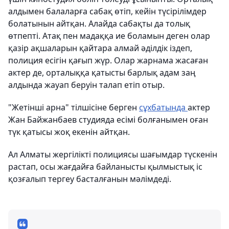
алдымен балаларға сабақ өтіп, кейін түсірілімдер
болатынын айтқан. Алайда сабақты да толық
өтпепті. Атақ пен мадаққа ие боламын деген олар
қазір ақшаларын қайтара алмай әділдік іздеп,
полиция есігін қағып жүр. Олар жарнама жасаған
актер де, орталыққа қатысты барлық адам заң
алдында жауап беруін талап етіп отыр.
"Жетінші арна" тілшісіне берген
сұхбатында
актер
Жан Байжанбаев студияда есімі болғанымен оған
түк қатысы жоқ екенін айтқан.
Ал Алматы жергілікті полициясы шағымдар түскенін
растап, осы жағдайға байланысты қылмыстық іс
қозғалып тергеу басталғанын мәлімдеді.