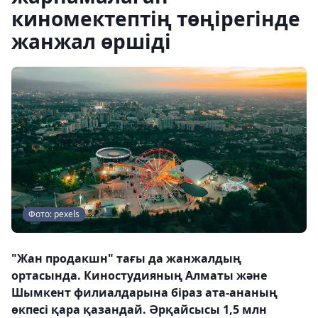
киномектептің төңірегінде
жанжал өршіді
Фото: pexels
"Жан продакшн" тағы да жанжалдың
ортасында. Киностудияның Алматы және
Шымкент филиалдарына біраз ата-ананың
өкпесі қара қазандай. Әрқайсысы 1,5 млн