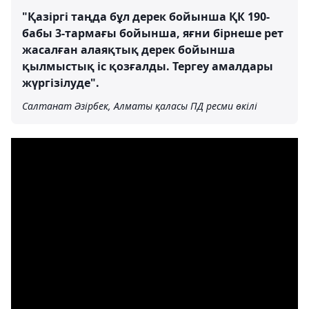
"Қазіргі таңда бұл дерек бойынша ҚК 190-
бабы 3-тармағы бойынша, яғни бірнеше рет
жасалған алаяқтық дерек бойынша
қылмыстық іс қозғалды. Тергеу амалдары
жүргізілуде".
Салтанат Әзірбек, Алматы қаласы ПД ресми өкілі