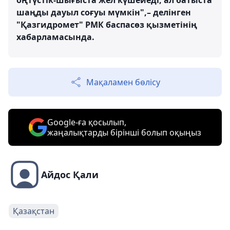
оңтүстік-шығыста жел күшейеді, ал батыста
шаңды дауыл соғуы мүмкін",– делінген
"Қазгидромет" РМК баспасөз қызметінің
хабарламасында.
Мақаламен бөлісу
Google-ға қосылып,
жаңалықтарды бірінші болып оқыңыз
Айдос Қали
Қазақстан