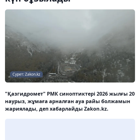
Сурет: Zakon.kz
"Қазгидромет" РМК синоптиктері 2026 жылғы 20
наурыз, жұмаға арналған ауа райы болжамын
жариялады, деп хабарлайды Zakon.kz.