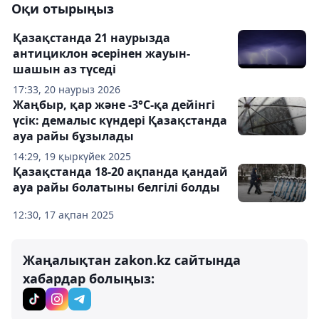
Оқи отырыңыз
Қазақстанда 21 наурызда
антициклон әсерінен жауын-
шашын аз түседі
17:33, 20 наурыз 2026
Жаңбыр, қар және -3°С-қа дейінгі
үсік: демалыс күндері Қазақстанда
ауа райы бұзылады
14:29, 19 қыркүйек 2025
Қазақстанда 18-20 ақпанда қандай
ауа райы болатыны белгілі болды
12:30, 17 ақпан 2025
Жаңалықтан zakon.kz сайтында
хабардар болыңыз: