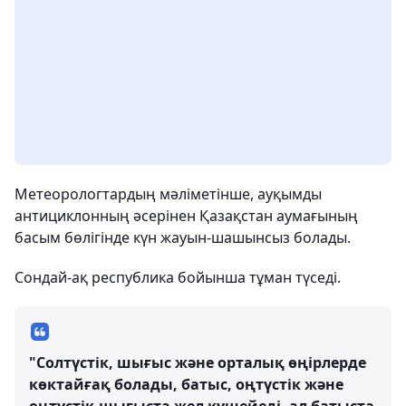
Метеорологтардың мәліметінше, ауқымды
антициклонның әсерінен Қазақстан аумағының
басым бөлігінде күн жауын-шашынсыз болады.
Сондай-ақ республика бойынша тұман түседі.
"Солтүстік, шығыс және орталық өңірлерде
көктайғақ болады, батыс, оңтүстік және