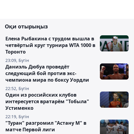
Оқи отырыңыз
Елена Рыбакина с трудом вышла в
четвёртый круг турнира WTA 1000 в
Торонто
23:09, Бүгін
Даниэль Дюбуа проведёт
следующий бой против экс-
чемпиона мира по боксу Уордли
22:52, Бүгін
Один из российских клубов
интересуется вратарём "Тобыла"
Устименко
22:19, Бүгін
"Туран" разгромил "Астану М" в
матче Первой лиги