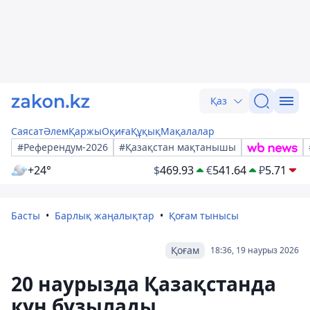
Қаз
Саясат
Әлем
Қаржы
Оқиға
Құқық
Мақалалар
#Референдум-2026
#Қазақстан мақтанышы
+24°
$
469.93
€
541.64
₽
5.71
Басты
Барлық жаңалықтар
Қоғам тынысы
Қоғам
18:36, 19 наурыз 2026
20 наурызда Қазақстанда
күн бұзылады