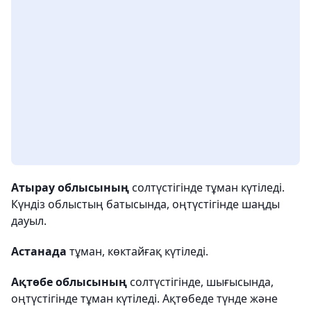
Атырау облысының
солтүстігінде тұман күтіледі.
Күндіз облыстың батысында, оңтүстігінде шаңды
дауыл.
Астанада
тұман, көктайғақ күтіледі.
Ақтөбе облысының
солтүстігінде, шығысында,
оңтүстігінде тұман күтіледі. Ақтөбеде түнде және