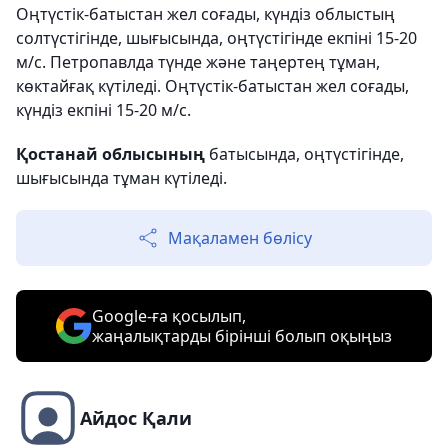
Оңтүстік-батыстан жел соғады, күндіз облыстың
солтүстігінде, шығысында, оңтүстігінде екпіні 15-20
м/с. Петропавлда түнде және таңертең тұман,
көктайғақ күтіледі. Оңтүстік-батыстан жел соғады,
күндіз екпіні 15-20 м/с.
Қостанай облысының
батысында, оңтүстігінде,
шығысында тұман күтіледі.
Мақаламен бөлісу
Google-ға қосылып,
жаңалықтарды бірінші болып оқыңыз
Айдос Қали