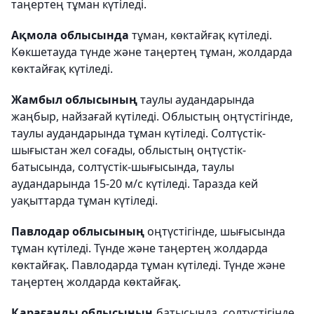
таңертең тұман күтіледі.
Ақмола облысында
тұман, көктайғақ күтіледі.
Көкшетауда түнде және таңертең тұман, жолдарда
көктайғақ күтіледі.
Жамбыл облысының
таулы аудандарында
жаңбыр, найзағай күтіледі. Облыстың оңтүстігінде,
таулы аудандарында тұман күтіледі. Солтүстік-
шығыстан жел соғады, облыстың оңтүстік-
батысында, солтүстік-шығысында, таулы
аудандарында 15-20 м/с күтіледі. Таразда кей
уақыттарда тұман күтіледі.
Павлодар облысының
оңтүстігінде, шығысында
тұман күтіледі. Түнде және таңертең жолдарда
көктайғақ. Павлодарда тұман күтіледі. Түнде және
таңертең жолдарда көктайғақ.
Қарағанды облысының
батысында, солтүстігінде,