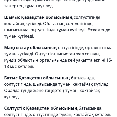
таңертең тұман күтіледі.
Шығыс Қазақстан облысының
солтүстігінде
көктайғақ күтіледі. Облыстың солтүстігінде,
шығысында, оңтүстігінде тұман күтіледі. Өскеменде
тұман күтіледі.
Маңғыстау облысының
оңтүстігінде, орталығында
тұман күтіледі. Оңтүстік-шығыстан жел соғады,
күндіз облыстың орталығында кей уақытта екпіні 15-
18 м/с күтіледі.
Батыс Қазақстан облысының
батысында,
солтүстігінде, шығысында тұман, көктайғақ күтіледі.
Оралда түнде және таңертең тұман, көктайғақ
күтіледі.
Солтүстік Қазақстан облысының
батысында,
солтүстігінде, оңтүстігінде тұман, көктайғақ күтіледі.