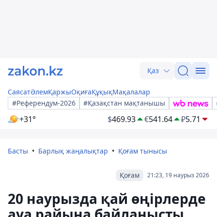
Қаз
Саясат
Әлем
Қаржы
Оқиға
Құқық
Мақалалар
#Референдум-2026
#Қазақстан мақтанышы
+31°
$
469.93
€
541.64
₽
5.71
Басты
Барлық жаңалықтар
Қоғам тынысы
Қоғам
21:23, 19 наурыз 2026
20 наурызда қай өңірлерде
ауа райына байланысты