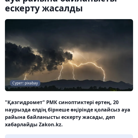
ескерту жасалды
Сурет: pixabay
"Қазгидромет" РМК синоптиктері ертең, 20
наурызда елдің бірнеше өңірінде қолайсыз ауа
райына байланысты ескерту жасады, деп
хабарлайды Zakon.kz.