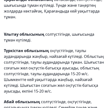
шығысында тұман күтіледі. Түнде және таңертең
жолдарда көктайғақ. Қарағандыда кей уақыттарда
тұман.
Ұлытау облысының
солтүстігінде, шығысында
тұман күтіледі.
Түркістан облысының
оңтүстігінде, таулы
аудандарында жаңбыр, найзағай күтіледі. Облыстың
солтүстігінде, таулы аудандарында тұман. Шығыстан
соғатын жел оңтүстік-батысқа ауысады, облыстың
солтүстігінде, таулы аудандарында 15-20 м/с.
Шымкентте кей уақыттарда жаңбыр, найзағай
күтіледі. Шығыстан соғатын жел оңтүстік-батысқа
ауысады, екпіні 15-20 м/с.
Абай облысының
солтүстігінде, оңтүстігінде,
орталығында тұман күтіледі. Семейде түнде және