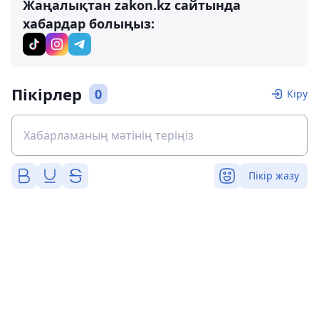
Жаңалықтан zakon.kz сайтында
хабардар болыңыз:
Пікірлер
0
Кіру
Пікір жазу