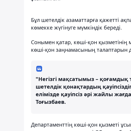
Бұл шетелдік азаматтарға қажетті ақп
көмекке жүгінуге мүмкіндік береді.
Сонымен қатар, көші-қон қызметінің
көші-қон заңнамасының талаптарын да
"Негізгі мақсатымыз – қоғамдық 
шетелдік қонақтардың қауіпсізді
елімізде қауіпсіз әрі жайлы жағд
Тоғызбаев.
Департаменттің көші-қон қызметі ұсын