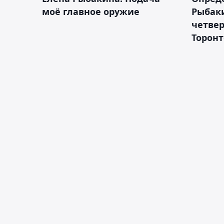
моё главное оружие
Рыбак
четвер
Торонт