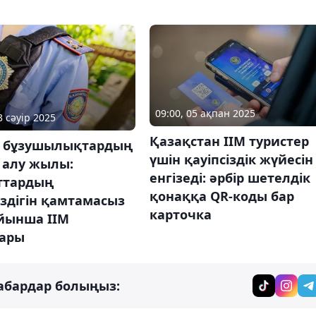
09:00, 05 ақпан 2025
3 сәуір 2025
Қазақстан ІІМ туристер
 бұзушылықтардың
үшін қауіпсіздік жүйесін
 алу жылы:
енгізеді: әрбір шетелдік
ттардың
қонаққа QR-коды бар
іздігін қамтамасыз
карточка
ойынша ІІМ
ары
абардар болыңыз: