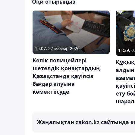
Оқи отырыңыз
15:07, 22 мамыр 2026
11:29, 0
Көлік полицейлері
Құқық
шетелдік қонақтардың
алдын
Қазақстанда қауіпсіз
азама
бағдар алуына
қауіпс
көмектесуде
ету б
шарал
Жаңалықтан zakon.kz сайтында х