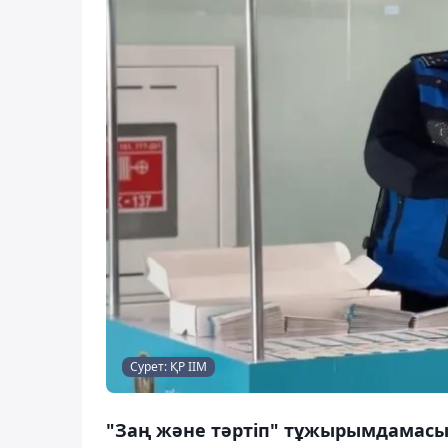
Сурет: ҚР ІІМ
"Заң және тәртіп" тұжырымдамасы а