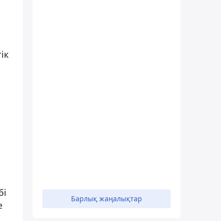
ік
ы
бі
Барлық жаңалықтар
е