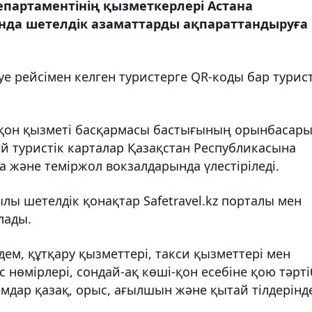
епартаментінің қызметкерлері Астана
да шетелдік азаматтарды ақпараттандыруға
уе рейсімен келген туристерге QR-коды бар турист
і-қон қызметі басқармасы бастығының орынбасар
й туристік карталар Қазақстан Республикасына
а және теміржол вокзалдарында үлестіріледі.
лы шетелдік қонақтар Safetravel.kz порталы мен
лады.
ем, құтқару қызметтері, такси қызметтері мен
өмірлері, сондай-ақ көші-қон есебіне қою тәрті
ымдар қазақ, орыс, ағылшын және қытай тілдерінд