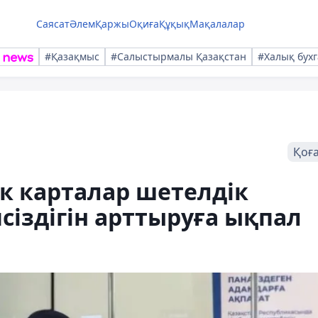
Саясат
Әлем
Қаржы
Оқиға
Құқық
Мақалалар
#Қазақмыс
#Салыстырмалы Қазақстан
#Халық бухг
Қоғ
ік карталар шетелдік
сіздігін арттыруға ықпал