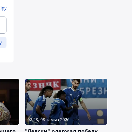
Кіру
у
02:28, 08 тамыз 2026
ющего
"Левски" одержал победу