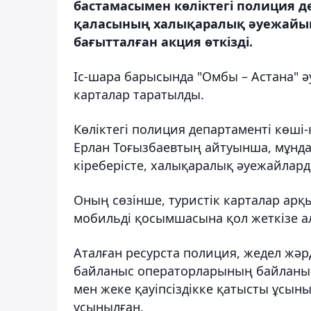
бастамасымен көліктегі полиция д
қаласының халықаралық әуежайын
бағытталған акция өткізді.
Іс-шара барысында "Омбы – Астана" ә
карталар таратылды.
Көліктегі полиция департаменті көш
Ерлан Тоғызбаевтың айтуынша, мұнда
кіреберісте, халықаралық әуежайлард
Оның сөзінше, туристік карталар арқы
мобильді қосымшасына қол жеткізе а
Аталған ресурста полиция, жедел жәрд
байланыс операторларының байланыс н
мен жеке қауіпсіздікке қатысты ұсын
ұсынылған.