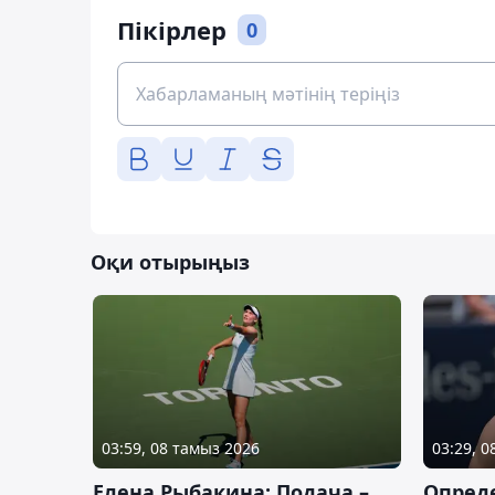
Пікірлер
0
Оқи отырыңыз
03:59, 08 тамыз 2026
03:29, 
Елена Рыбакина: Подача –
Опред