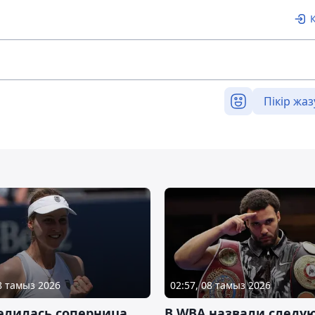
Пікір жаз
08 тамыз 2026
02:57, 08 тамыз 2026
елилась соперница
В WBA назвали следу