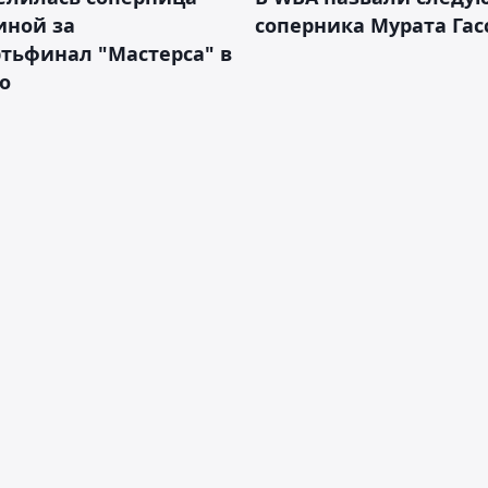
иной за
соперника Мурата Гас
тьфинал "Мастерса" в
о