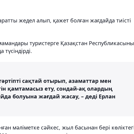
аратты жедел алып, қажет болған жағдайда тиісті
 мамандары туристерге Қазақстан Республикасын
 түсіндірді.
тәртіпті сақтай отырып, азаматтар мен
гін қамтамасыз ету, сондай-ақ олардың
айда болуына жағдай жасау, – деді Ерлан
ған мәліметке сәйкес, жыл басынан бері көліктег