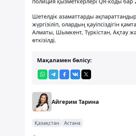
полиция қызметкерлері QR-коды бар 2
Шетелдік азаматтарды ақпараттандыр
жүргізіліп, олардың қауіпсіздігін қа
Алматы, Шымкент, Түркістан, Ақтау 
өткізілді.
Мақаламен бөлісу:
Айгерим Тарина
Қазақстан
Астана