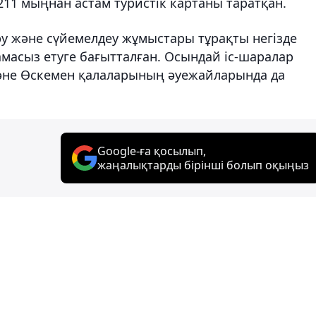
11 мыңнан астам туристік картаны таратқан.
у және сүйемелдеу жұмыстары тұрақты негізде
мтамасыз етуге бағытталған. Осындай іс-шаралар
және Өскемен қалаларының әуежайларында да
Google-ға қосылып,
жаңалықтарды бірінші болып оқыңыз