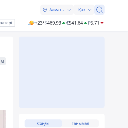
Алматы
Қаз
+23°
$
469.93
€
541.64
₽
5.71
алтері
ам
Соңғы
Танымал