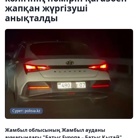
жапқан жүргізуші
анықталды
Сурет: polisia.kz
Жамбыл облысының Жамбыл ауданы
аумағындағы "Батыс Еуропа – Батыс Қытай"