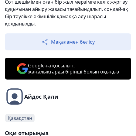
Сот шешімімен оған бір жыл мерзімге көлік жүргізу
құқығынан айыру жазасы тағайындалып, сондай-ақ
бір тәулікке әкімшілік қамаққа алу шарасы
қолданылды.
Мақаламен бөлісу
Google-ға қосылып,
жаңалықтарды бірінші болып оқыңыз
Айдос Қали
Қазақстан
Оқи отырыңыз