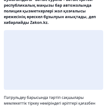
республикалық маңызы бар автожолында
полиция қызметкерлері жол қозғалысы
ережесінің өрескел бұзылуын анықтады, деп
хабарлайды Zakon.kz.
Патрульдеу барысында тәртіп сақшылары
мемлекеттік тіркеу нөміріндегі әріптері қағазбен