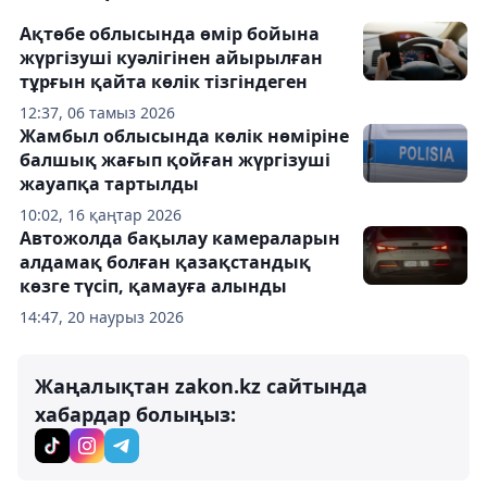
Ақтөбе облысында өмір бойына
жүргізуші куәлігінен айырылған
тұрғын қайта көлік тізгіндеген
12:37, 06 тамыз 2026
Жамбыл облысында көлік нөміріне
балшық жағып қойған жүргізуші
жауапқа тартылды
10:02, 16 қаңтар 2026
Автожолда бақылау камераларын
алдамақ болған қазақстандық
көзге түсіп, қамауға алынды
14:47, 20 наурыз 2026
Жаңалықтан zakon.kz сайтында
хабардар болыңыз: