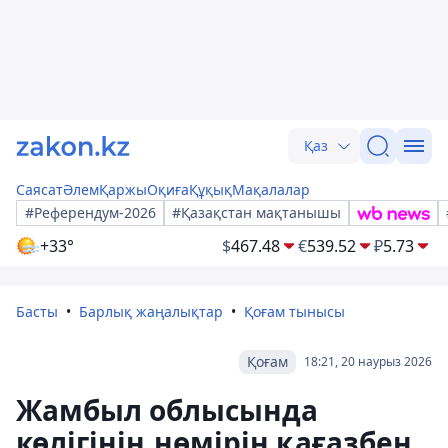
Қаз
Саясат
Әлем
Қаржы
Оқиға
Құқық
Мақалалар
#Референдум-2026
#Қазақстан мақтанышы
+33°
$
467.48
€
539.52
₽
5.73
Басты
Барлық жаңалықтар
Қоғам тынысы
Қоғам
18:21, 20 наурыз 2026
Жамбыл облысында
көлігінің нөмірін қағазбен