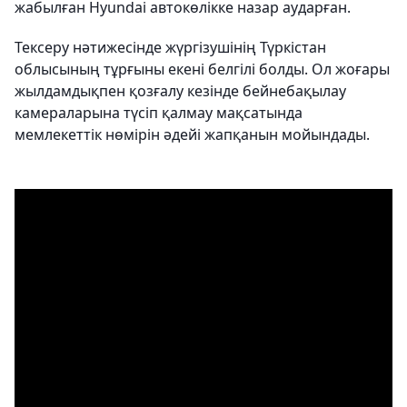
жабылған Hyundai автокөлікке назар аударған.
Тексеру нәтижесінде жүргізушінің Түркістан
облысының тұрғыны екені белгілі болды. Ол жоғары
жылдамдықпен қозғалу кезінде бейнебақылау
камераларына түсіп қалмау мақсатында
мемлекеттік нөмірін әдейі жапқанын мойындады.