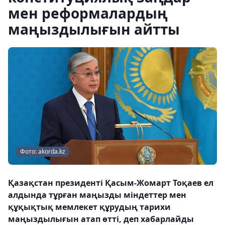
мен реформалардың
маңыздылығын айтты
Фото: akorda.kz
Қазақстан президенті Қасым-Жомарт Тоқаев ел
алдында тұрған маңызды міндеттер мен
құқықтық мемлекет құрудың тарихи
маңыздылығын атап өтті, деп хабарлайды