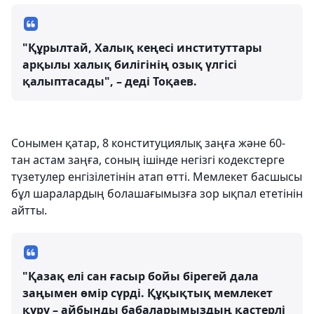
"Құрылтай, Халық кеңесі институттары
арқылы халық билігінің озық үлгісі
қалыптасады", – деді Тоқаев.
Сонымен қатар, 8 конституциялық заңға және 60-
тан астам заңға, соның ішінде негізгі кодекстерге
түзетулер енгізілетінін атап өтті. Мемлекет басшысы
бұл шаралардың болашағымызға зор ықпал ететінін
айтты.
"Қазақ елі сан ғасыр бойы бірегей дала
заңымен өмір сүрді. Құқықтық мемлекет
құру – айбынды бабаларымыздың қастерлі