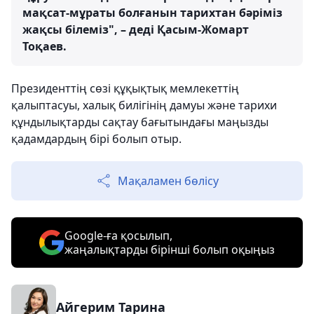
мақсат-мұраты болғанын тарихтан бәріміз
жақсы білеміз", – деді Қасым-Жомарт
Тоқаев.
Президенттің сөзі құқықтық мемлекеттің
қалыптасуы, халық билігінің дамуы және тарихи
құндылықтарды сақтау бағытындағы маңызды
қадамдардың бірі болып отыр.
Мақаламен бөлісу
Google-ға қосылып,
жаңалықтарды бірінші болып оқыңыз
Айгерим Тарина