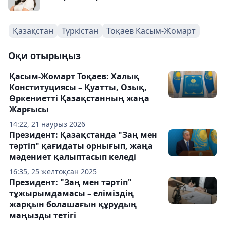
Қазақстан
Түркістан
Тоқаев Касым-Жомарт
Оқи отырыңыз
Қасым-Жомарт Тоқаев: Халық
Конституциясы – Қуатты, Озық,
Өркениетті Қазақстанның жаңа
Жарғысы
14:22, 21 наурыз 2026
Президент: Қазақстанда "Заң мен
тәртіп" қағидаты орнығып, жаңа
мәдениет қалыптасып келеді
16:35, 25 желтоқсан 2025
Президент: "Заң мен тәртіп"
тұжырымдамасы – еліміздің
жарқын болашағын құрудың
маңызды тетігі