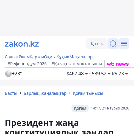
Қаз
Саясат
Әлем
Қаржы
Оқиға
Құқық
Мақалалар
#Референдум-2026
#Қазақстан мақтанышы
+23°
$
467.48
€
539.52
₽
5.73
Басты
Барлық жаңалықтар
Қоғам тынысы
Қоғам
14:17, 21 наурыз 2026
Президент жаңа
конституциялық заңдар