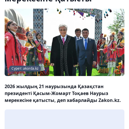
Сурет: akorda.kz
2026 жылдың 21 наурызында Қазақстан
президенті Қасым-Жомарт Тоқаев Наурыз
мерекесіне қатысты, деп хабарлайды Zakon.kz.