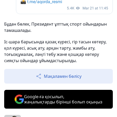
Бұдан бөлек, Президент ұлттық спорт ойындарын
тамашалады.
Іс-шара барысында қазақ күресі, гір тасын көтеру,
қол күресі, асық ату, арқан тарту, жамбы ату,
тоғызқұмалақ, ләңгі тебу және қошқар көтеру
сияқты ойындар ұйымдастырылды.
Мақаламен бөлісу
Google-ға қосылып,
жаңалықтарды бірінші болып оқыңыз