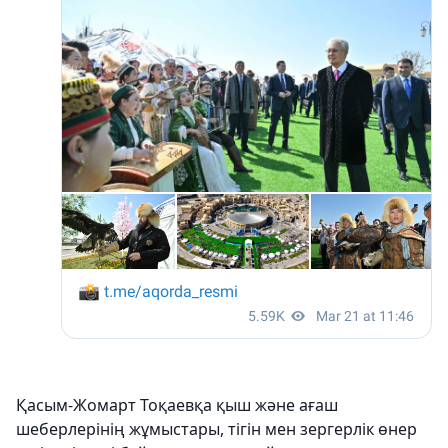
Қасым-Жомарт Тоқаевқа қыш және ағаш
шеберлерінің жұмыстары, тігін мен зергерлік өнер