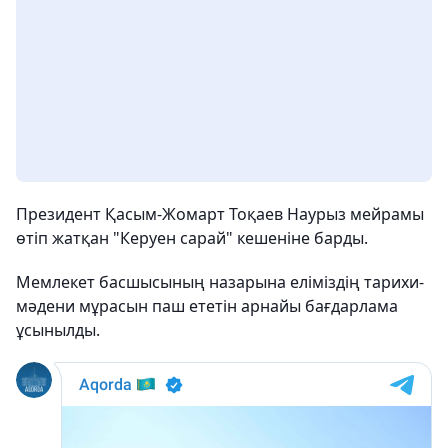
Президент Қасым-Жомарт Тоқаев Наурыз мейрамы
өтіп жатқан "Керуен сарай" кешеніне барды.
Мемлекет басшысының назарына еліміздің тарихи-
мәдени мұрасын паш ететін арнайы бағдарлама
ұсынылды.