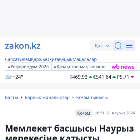
Қаз
Саясат
Әлем
Қаржы
Оқиға
Құқық
Мақалалар
#Референдум-2026
#Қазақстан мақтанышы
+24°
$
469.93
€
541.64
₽
5.71
Басты
Барлық жаңалықтар
Қоғам тынысы
Қоғам
16:51, 21 наурыз 2026
Мемлекет басшысы Наурыз
мерекесіне қатысты