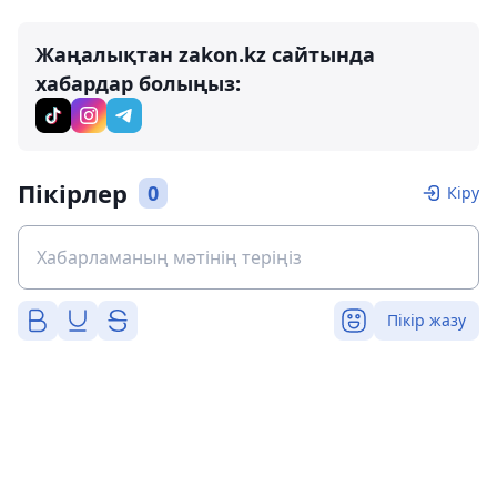
Жаңалықтан zakon.kz сайтында
хабардар болыңыз:
Пікірлер
0
Кіру
Пікір жазу