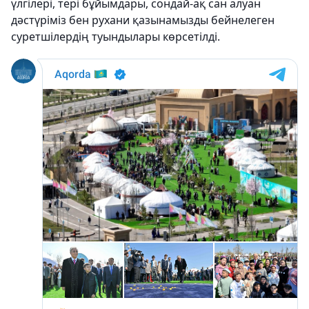
үлгілері, тері бұйымдары, сондай-ақ сан алуан
дәстүріміз бен рухани қазынамызды бейнелеген
суретшілердің туындылары көрсетілді.