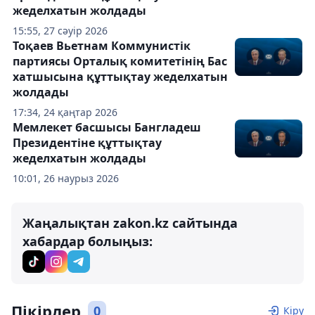
жеделхатын жолдады
15:55, 27 сәуір 2026
Тоқаев Вьетнам Коммунистік
партиясы Орталық комитетінің Бас
хатшысына құттықтау жеделхатын
жолдады
17:34, 24 қаңтар 2026
Мемлекет басшысы Бангладеш
Президентіне құттықтау
жеделхатын жолдады
10:01, 26 наурыз 2026
Жаңалықтан zakon.kz сайтында
хабардар болыңыз:
Пікірлер
0
Кіру