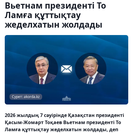
Вьетнам президенті То
Ламға құттықтау
жеделхатын жолдады
Сурет: akorda.kz
2026 жылдың 7 сәуірінде Қазақстан президенті
Қасым-Жомарт Тоқаев Вьетнам президенті То
Ламға құттықтау жеделхатын жолдады, деп