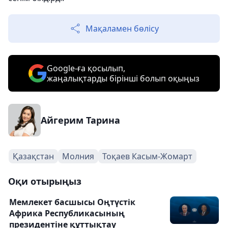
Мақаламен бөлісу
Google-ға қосылып,
жаңалықтарды бірінші болып оқыңыз
Айгерим Тарина
Қазақстан
Молния
Тоқаев Касым-Жомарт
Оқи отырыңыз
Мемлекет басшысы Оңтүстік
Африка Республикасының
президентіне құттықтау