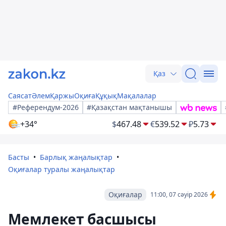
Қаз
Саясат
Әлем
Қаржы
Оқиға
Құқық
Мақалалар
#Референдум-2026
#Қазақстан мақтанышы
+34°
$
467.48
€
539.52
₽
5.73
Басты
Барлық жаңалықтар
Оқиғалар туралы жаңалықтар
Оқиғалар
11:00, 07 сәуір 2026
Мемлекет басшысы