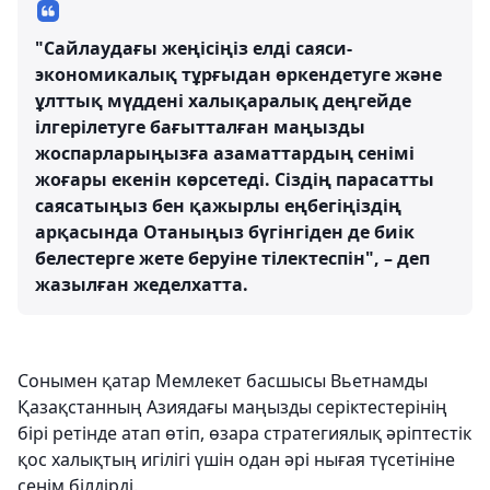
"Сайлаудағы жеңісіңіз елді саяси-
экономикалық тұрғыдан өркендетуге және
ұлттық мүддені халықаралық деңгейде
ілгерілетуге бағытталған маңызды
жоспарларыңызға азаматтардың сенімі
жоғары екенін көрсетеді. Сіздің парасатты
саясатыңыз бен қажырлы еңбегіңіздің
арқасында Отаныңыз бүгінгіден де биік
белестерге жете беруіне тілектеспін", – деп
жазылған жеделхатта.
Сонымен қатар Мемлекет басшысы Вьетнамды
Қазақстанның Азиядағы маңызды серіктестерінің
бірі ретінде атап өтіп, өзара стратегиялық әріптестік
қос халықтың игілігі үшін одан әрі нығая түсетініне
сенім білдірді.