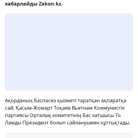
хабарлайды Zakon.kz.
Ақорданың баспасөз қызметі таратқан ақпаратқа
сай, Қасым-Жомарт Тоқаев Вьетнам Коммунистік
партиясы Орталық комитетінің Бас хатшысы То
Ламды Президент болып сайлануымен құттықтады.