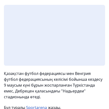
Қазақстан футбол федерациясы мен Венгрия
футбол федерациясының келісімі бойынша кездесу
9 маусым күні бұрын жоспарланған Түркістанда
емес, Дебрецен қаласындағы "Надьердеи"
стадионында өтеді.
Бұл туралы
Sportarena
жазды.