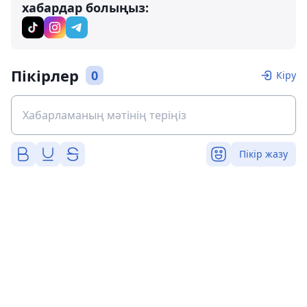
хабардар болыңыз:
Пікірлер
0
Кіру
Пікір жазу