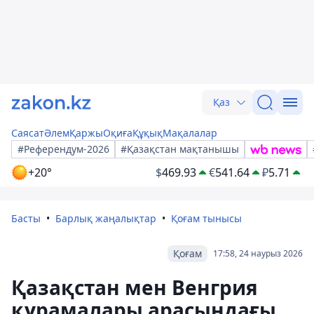
Қаз
Саясат
Әлем
Қаржы
Оқиға
Құқық
Мақалалар
#Референдум-2026
#Қазақстан мақтанышы
+20°
$
469.93
€
541.64
₽
5.71
Басты
Барлық жаңалықтар
Қоғам тынысы
Қоғам
17:58, 24 наурыз 2026
Қазақстан мен Венгрия
құрамалары арасындағы