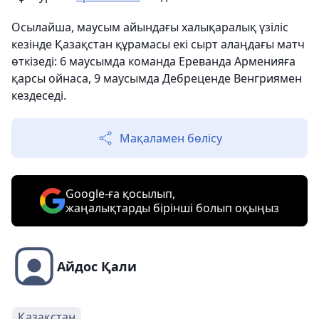
Осылайша, маусым айындағы халықаралық үзіліс
кезінде Қазақстан құрамасы екі сырт алаңдағы матч
өткізеді: 6 маусымда команда Ереванда Арменияға
қарсы ойнаса, 9 маусымда Дебреценде Венгриямен
кездеседі.
Мақаламен бөлісу
Google-ға қосылып,
жаңалықтарды бірінші болып оқыңыз
Айдос Қали
Қазақстан