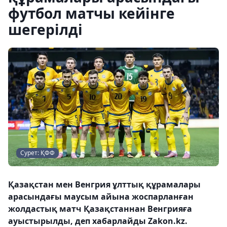
футбол матчы кейінге
шегерілді
Сурет: ҚФФ
Қазақстан мен Венгрия ұлттық құрамалары
арасындағы маусым айына жоспарланған
жолдастық матч Қазақстаннан Венгрияға
ауыстырылды, деп хабарлайды Zakon.kz.