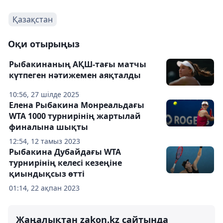
Қазақстан
Оқи отырыңыз
Рыбакинаның АҚШ-тағы матчы
күтпеген нәтижемен аяқталды
10:56, 27 шілде 2025
Елена Рыбакина Монреальдағы
WTA 1000 турнирінің жартылай
финалына шықты
12:54, 12 тамыз 2023
Рыбакина Дубайдағы WTA
турнирінің келесі кезеңіне
қиындықсыз өтті
01:14, 22 ақпан 2023
Жаңалықтан zakon.kz сайтында