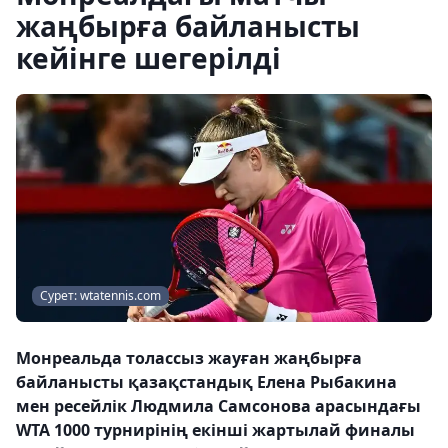
жаңбырға байланысты
кейінге шегерілді
Сурет: wtatennis.com
Монреальда толассыз жауған жаңбырға
байланысты қазақстандық Елена Рыбакина
мен ресейлік Людмила Самсонова арасындағы
WTA 1000 турнирінің екінші жартылай финалы