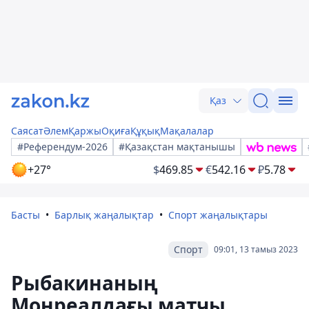
Қаз
Саясат
Әлем
Қаржы
Оқиға
Құқық
Мақалалар
#Референдум-2026
#Қазақстан мақтанышы
+27°
$
469.85
€
542.16
₽
5.78
Басты
Барлық жаңалықтар
Спорт жаңалықтары
Спорт
09:01, 13 тамыз 2023
Рыбакинаның
Монреалдағы матчы