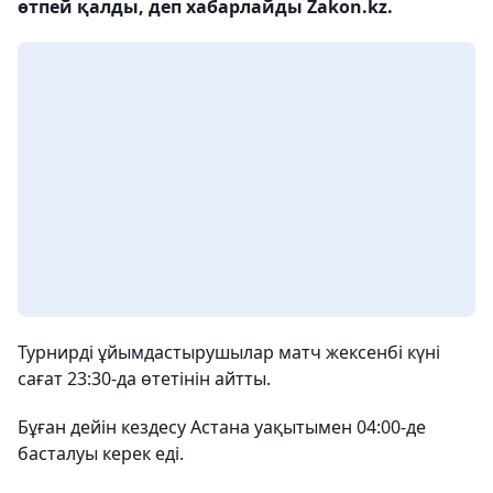
өтпей қалды, деп хабарлайды Zakon.kz.
Турнирді ұйымдастырушылар матч жексенбі күні
сағат 23:30-да өтетінін айтты.
Бұған дейін кездесу Астана уақытымен 04:00-де
басталуы керек еді.