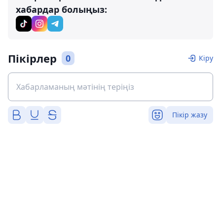
хабардар болыңыз:
Пікірлер
0
Кіру
Пікір жазу