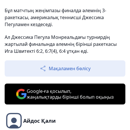
Бұл матчтың жеңімпазы финалда әлемнің 3-
ракеткасы, америкалық теннисші Джессика
Пегуламен кездеседі.
Ал Джессика Пегула Монреальдағы турнирдің
жартылай финалында әлемнің бірінші ракеткасы
Ига Швитекті 6:2, 6:7(4), 6:4 ұтқан еді.
Мақаламен бөлісу
Google-ға қосылып,
жаңалықтарды бірінші болып оқыңыз
Айдос Қали