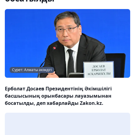
Сурет: Алматы әкімдігі
Ерболат Досаев Президентінің Әкімшілігі
басшысының орынбасары лауазымынан
босатылды, деп хабарлайды Zakon.kz.