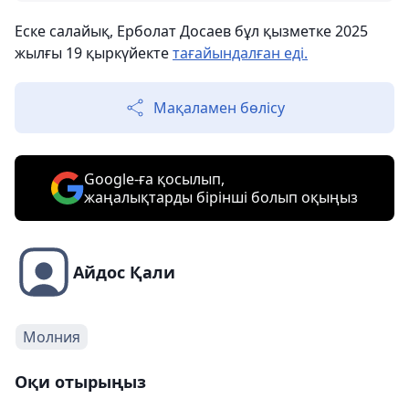
Еске салайық, Ерболат Досаев бұл қызметке 2025
жылғы 19 қыркүйекте
тағайындалған еді.
Мақаламен бөлісу
Google-ға қосылып,
жаңалықтарды бірінші болып оқыңыз
Айдос Қали
Молния
Оқи отырыңыз