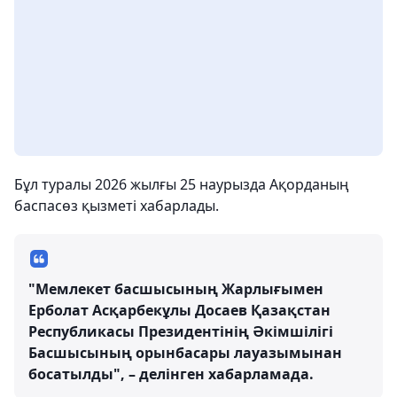
Бұл туралы 2026 жылғы 25 наурызда Ақорданың
баспасөз қызметі хабарлады.
"Мемлекет басшысының Жарлығымен
Ерболат Асқарбекұлы Досаев Қазақстан
Республикасы Президентінің Әкімшілігі
Басшысының орынбасары лауазымынан
босатылды", – делінген хабарламада.