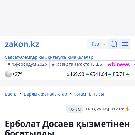
Қаз
Саясат
Әлем
Қаржы
Оқиға
Құқық
Мақалалар
#Референдум-2026
#Қазақстан мақтанышы
+27°
$
469.93
€
541.64
₽
5.71
Басты
Барлық жаңалықтар
Қоғам тынысы
Қоғам
14:03, 25 наурыз 2026
Ерболат Досаев қызметінен
босатылды