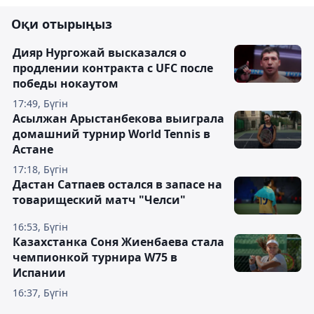
Оқи отырыңыз
Дияр Нургожай высказался о
продлении контракта с UFC после
победы нокаутом
17:49, Бүгін
Асылжан Арыстанбекова выиграла
домашний турнир World Tennis в
Астане
17:18, Бүгін
Дастан Сатпаев остался в запасе на
товарищеский матч "Челси"
16:53, Бүгін
Казахстанка Соня Жиенбаева стала
чемпионкой турнира W75 в
Испании
16:37, Бүгін