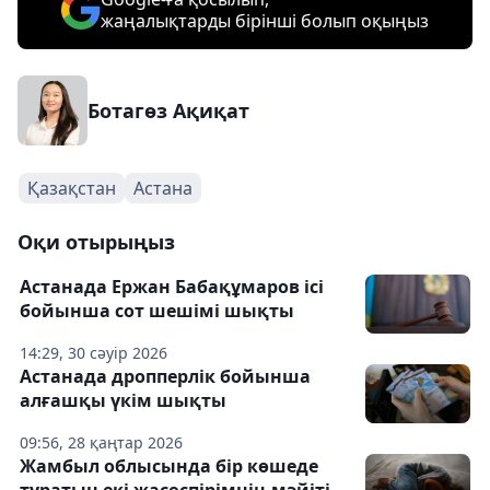
жаңалықтарды бірінші болып оқыңыз
Ботагөз Ақиқат
Қазақстан
Астана
Оқи отырыңыз
Астанада Ержан Бабақұмаров ісі
бойынша сот шешімі шықты
14:29, 30 сәуір 2026
Астанада дропперлік бойынша
алғашқы үкім шықты
09:56, 28 қаңтар 2026
Жамбыл облысында бір көшеде