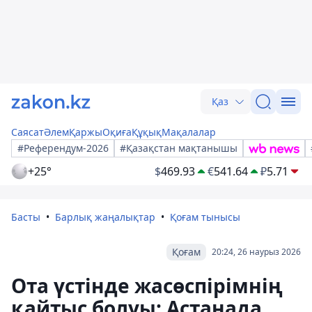
Қаз
Саясат
Әлем
Қаржы
Оқиға
Құқық
Мақалалар
#Референдум-2026
#Қазақстан мақтанышы
+25°
$
469.93
€
541.64
₽
5.71
Басты
Барлық жаңалықтар
Қоғам тынысы
Қоғам
20:24, 26 наурыз 2026
Ота үстінде жасөспірімнің
қайтыс болуы: Астанада