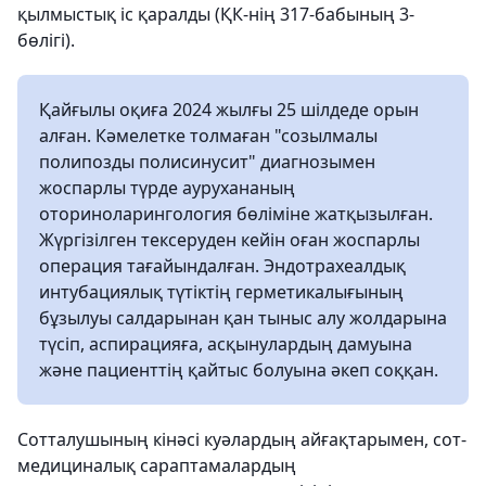
қылмыстық іс қаралды (ҚК-нің 317-бабының 3-
бөлігі).
Қайғылы оқиға 2024 жылғы 25 шілдеде орын
алған. Кәмелетке толмаған "созылмалы
полипозды полисинусит" диагнозымен
жоспарлы түрде аурухананың
оториноларингология бөліміне жатқызылған.
Жүргізілген тексеруден кейін оған жоспарлы
операция тағайындалған. Эндотрахеалдық
интубациялық түтіктің герметикалығының
бұзылуы салдарынан қан тыныс алу жолдарына
түсіп, аспирацияға, асқынулардың дамуына
және пациенттің қайтыс болуына әкеп соққан.
Сотталушының кінәсі куәлардың айғақтарымен, сот-
медициналық сараптамалардың