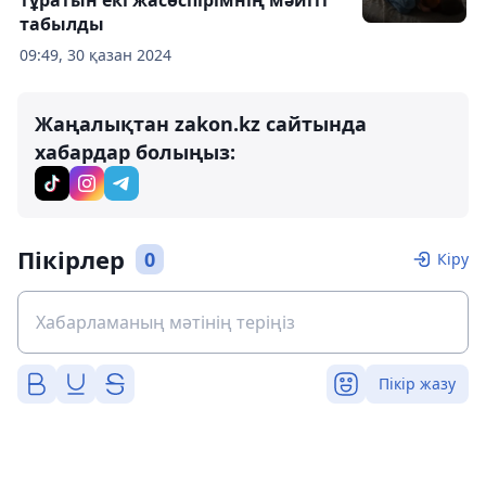
тұратын екі жасөспірімнің мәйіті
табылды
09:49, 30 қазан 2024
Жаңалықтан zakon.kz сайтында
хабардар болыңыз:
Пікірлер
0
Кіру
Пікір жазу