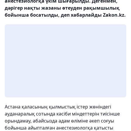
анестезиологқа үкім шығарылды. Дегенмен,
дәрігер нақты жазаны өтеуден рақымшылық
бойынша босатылды, деп хабарлайды Zakon.kz.
Астана қаласының қылмыстық істер жөніндегі
ауданаралық сотында кәсіби міндеттерін тиісінше
орындамау, абайсызда адам өліміне әкеп соғуы
бойынша айыпталған анестезиологқа қатысты