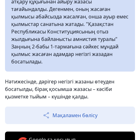
атқару құқығынан айыру жазасы
тағайындалды. Дегенмен, оның жасаған
қылмысы абайсызда жасалған, онша ауыр емес
қылмыстар санатына жатады. "Қазақстан
Республикасы Конституциясының отыз
жылдығына байланысты амнистия туралы"
Заңның 2-бабы 1-тармағына сәйкес мұндай
қылмыс жасаған адамдар негізгі жазадан
босатылады.
Нәтижесінде, дәрігер негізгі жазаны өтеуден
босатылды, бірақ қосымша жазасы – кәсіби
қызметке тыйым – күшінде қалды.
Мақаламен бөлісу
Google-ға қосылып,