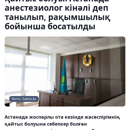
анестезиолог кінәлі деп
танылып, рақымшылық
бойынша босатылды
Фото: Zakon.kz
Астанада жоспарлы ота кезінде жасөспірімнің
қайтыс болуына себепкер болған