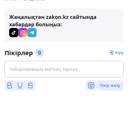
Жаңалықтан zakon.kz сайтында
хабардар болыңыз:
Пікірлер
0
Кіру
Пікір жазу