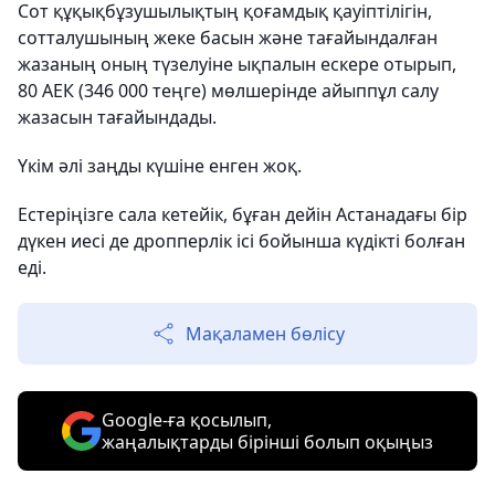
Сот құқықбұзушылықтың қоғамдық қауіптілігін,
сотталушының жеке басын және тағайындалған
жазаның оның түзелуіне ықпалын ескере отырып,
80 АЕК (346 000 теңге) мөлшерінде айыппұл салу
жазасын тағайындады.
Үкім әлі заңды күшіне енген жоқ.
Естеріңізге сала кетейік, бұған дейін Астанадағы бір
дүкен иесі де дропперлік ісі бойынша күдікті болған
еді.
Мақаламен бөлісу
Google-ға қосылып,
жаңалықтарды бірінші болып оқыңыз