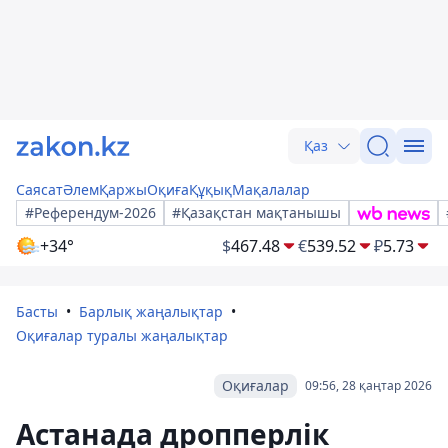
Қаз
Саясат
Әлем
Қаржы
Оқиға
Құқық
Мақалалар
#Референдум-2026
#Қазақстан мақтанышы
+34°
$
467.48
€
539.52
₽
5.73
Басты
Барлық жаңалықтар
Оқиғалар туралы жаңалықтар
Оқиғалар
09:56, 28 қаңтар 2026
Астанада дропперлік