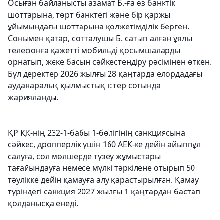
Осыған байланысты азамат Б.-ға өз банктік
шоттарына, төрт банктегі және бір қаржы
ұйымындағы шоттарына қолжетімділік берген.
Сонымен қатар, сотталушы Б. сатып алған ұялы
телефонға қажетті мобильді қосымшаларды
орнатып, жеке басын сәйкестендіру рәсімінен өткен.
Бұл деректер 2026 жылғы 28 қаңтарда елордадағы
ауданаралық қылмыстық істер сотында
жарияланды.
ҚР ҚК-нің 232-1-бабы 1-бөлігінің санкциясына
сәйкес, дропперлік үшін 160 АЕК-ке дейін айыппұл
салуға, сол мөлшерде түзеу жұмыстары
тағайындауға немесе мүлкі тәркілене отырып 50
тәулікке дейін қамауға алу қарастырылған. Қамау
түріндегі санкция 2027 жылғы 1 қаңтардан бастап
қолданысқа енеді.