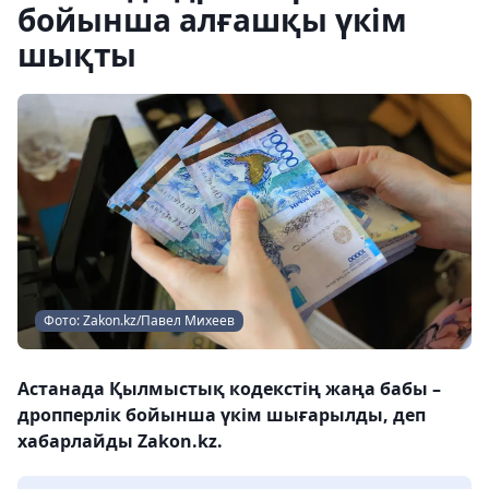
бойынша алғашқы үкім
шықты
Фото: Zakon.kz/Павел Михеев
Астанада Қылмыстық кодекстің жаңа бабы –
дропперлік бойынша үкім шығарылды, деп
хабарлайды Zakon.kz.