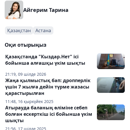
Айгерим Тарина
Қазақстан
Астана
Оқи отырыңыз
Қазақстанда "Кыздар.Нет" ісі
бойынша алғашқы үкім шықты
21:19, 09 шілде 2026
Жаңа қылмыстық бап: дропперлік
үшін 7 жылға дейін түрме жазасы
қарастырылған
11:48, 16 қыркүйек 2025
Атырауда баланың өліміне себеп
болған ескерткіш ісі бойынша үкім
шықты
21:56, 17 шілде 2025