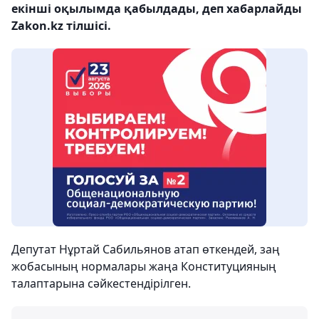
екінші оқылымда қабылдады, деп хабарлайды
Zakon.kz тілшісі.
Депутат Нұртай Сабильянов атап өткендей, заң
жобасының нормалары жаңа Конституцияның
талаптарына сәйкестендірілген.