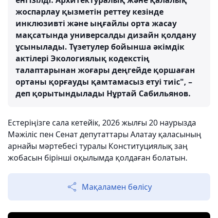
енгізілді. Архитектуралық және қалалық
жоспарлау қызметін реттеу кезінде
инклюзивті және ыңғайлы орта жасау
мақсатында универсалды дизайн қолдану
ұсынылады. Түзетулер бойынша әкімдік
актілері Экологиялық кодекстің
талаптарынан жоғары деңгейде қоршаған
ортаны қорғауды қамтамасыз етуі тиіс", –
деп қорытындылады Нұртай Сабильянов.
Естеріңізге сала кетейік, 2026 жылғы 20 наурызда
Мәжіліс пен Сенат депутаттары Алатау қаласының
арнайы мәртебесі туралы Конституциялық заң
жобасын бірінші оқылымда қолдаған болатын.
Мақаламен бөлісу