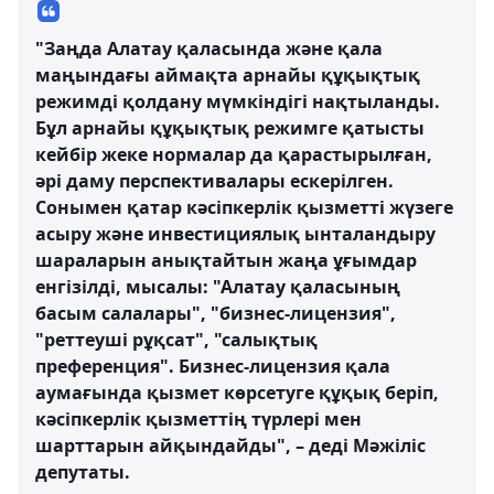
"Заңда Алатау қаласында және қала
маңындағы аймақта арнайы құқықтық
режимді қолдану мүмкіндігі нақтыланды.
Бұл арнайы құқықтық режимге қатысты
кейбір жеке нормалар да қарастырылған,
әрі даму перспективалары ескерілген.
Сонымен қатар кәсіпкерлік қызметті жүзеге
асыру және инвестициялық ынталандыру
шараларын анықтайтын жаңа ұғымдар
енгізілді, мысалы: "Алатау қаласының
басым салалары", "бизнес-лицензия",
"реттеуші рұқсат", "салықтық
преференция". Бизнес-лицензия қала
аумағында қызмет көрсетуге құқық беріп,
кәсіпкерлік қызметтің түрлері мен
шарттарын айқындайды", – деді Мәжіліс
депутаты.