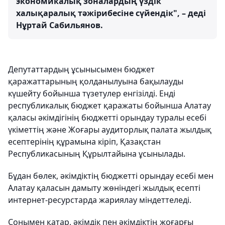
экономикалық зоналардың үздік
халықаралық тәжірибесіне сүйендік", – деді
Нұртай Сабильянов.
Депутаттардың ұсынысымен бюджет
қаражаттарының қолданылуына бақылауды
күшейту бойынша түзетулер енгізілді. Енді
республикалық бюджет қаражаты бойынша Алатау
қаласы әкімдігінің бюджетті орындау туралы есебі
үкіметтің және Жоғары аудиторлық палата жылдық
есептерінің құрамына кіріп, Қазақстан
Республикасының Құрылтайына ұсынылады.
Бұдан бөлек, әкімдіктің бюджетті орындау есебі мен
Алатау қаласын дамыту жөніндегі жылдық есепті
интернет-ресурстарда жариялау міндеттеледі.
Сонымен қатар, әкімдік пен әкімдіктің жоғарғы