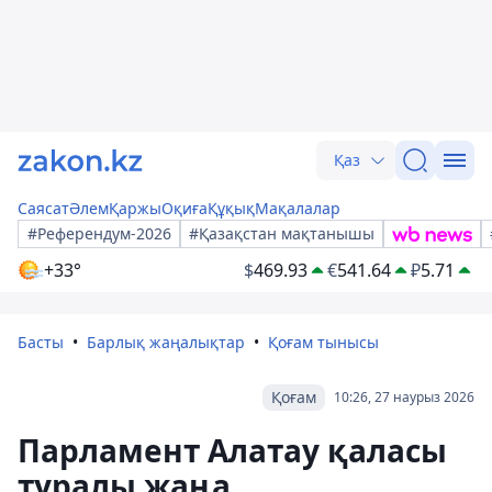
Қаз
Саясат
Әлем
Қаржы
Оқиға
Құқық
Мақалалар
#Референдум-2026
#Қазақстан мақтанышы
+33°
$
469.93
€
541.64
₽
5.71
Басты
Барлық жаңалықтар
Қоғам тынысы
Қоғам
10:26, 27 наурыз 2026
Парламент Алатау қаласы
туралы жаңа