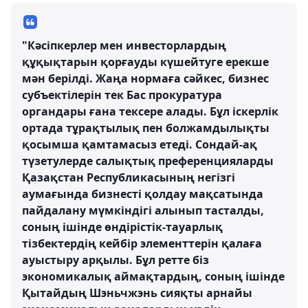
"Кәсіпкерлер мен инвесторлардың
құқықтарын қорғауды күшейтуге ерекше
мән берілді. Жаңа нормаға сәйкес, бизнес
субъектілерін тек Бас прокуратура
органдары ғана тексере алады. Бұл іскерлік
ортада тұрақтылық пен болжамдылықты
қосымша қамтамасыз етеді. Сондай-ақ
түзетулерде салықтық преференцияларды
Қазақстан Республикасының негізгі
аумағында бизнесті қолдау мақсатында
пайдалану мүмкіндігі алынып тасталды,
соның ішінде өндірістік-тауарлық
тізбектердің кейбір элементтерін қалаға
ауыстыру арқылы. Бұл ретте біз
экономикалық аймақтардың, соның ішінде
Қытайдың Шэньчжэнь сияқты арнайы