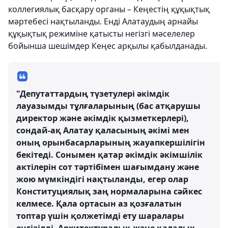
коллегиялық басқару органы – Кеңестің құқықтық
мәртебесі нақтыланды. Енді Алатаудың арнайы
құқықтық режиміне қатысты негізгі мәселелер
бойынша шешімдер Кеңес арқылы қабылданады.
"Депутаттардың түзетулері әкімдік
лауазымды тұлғаларының (бас атқарушы
директор және әкімдік қызметкерлері),
сондай-ақ Алатау қаласының әкімі мен
оның орынбасарларының жауапкершілігін
бекітеді. Сонымен қатар әкімдік әкімшілік
актілерін сот тәртібімен шағымдану және
жою мүмкіндігі нақтыланды, егер олар
Конституциялық заң нормаларына сәйкес
келмесе. Қала ортасын аз қозғалатын
топтар үшін қолжетімді ету шаралары