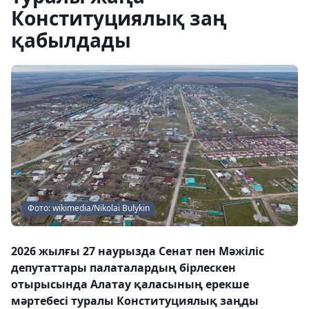
Конституциялық заң
қабылдады
Фото: wikimedia/Nikolai Bulykin
2026 жылғы 27 наурызда Сенат пен Мәжіліс
депутаттары палаталардың бірлескен
отырысында Алатау қаласының ерекше
мәртебесі туралы Конституциялық заңды