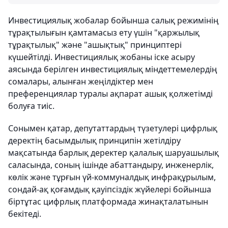
Инвестициялық жобалар бойынша салық режимінің
тұрақтылығын қамтамасыз ету үшін "қаржылық
тұрақтылық" және "ашықтық" принциптері
күшейтілді. Инвестициялық жобаны іске асыру
аясында берілген инвестициялық міндеттемелердің
сомалары, алынған жеңілдіктер мен
преференциялар туралы ақпарат ашық қолжетімді
болуға тиіс.
Сонымен қатар, депутаттардың түзетулері цифрлық
деректің басымдылық принципін жетілдіру
мақсатында барлық деректер қалалық шаруашылық
саласында, соның ішінде абаттандыру, инженерлік,
көлік және тұрғын үй-коммуналдық инфрақұрылым,
сондай-ақ қоғамдық қауіпсіздік жүйелері бойынша
біртұтас цифрлық платформада жинақталатынын
бекітеді.