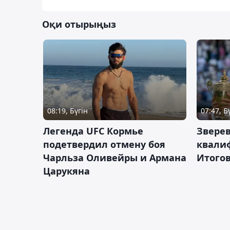
Оқи отырыңыз
08:19, Бүгін
07:47, Б
Легенда UFC Кормье
Зверев
подетвердил отмену боя
квали
Чарльза Оливейры и Армана
Итогов
Царукяна