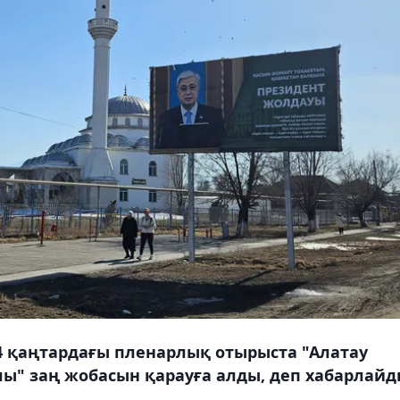
4 қаңтардағы пленарлық отырыста "Алатау
ы" заң жобасын қарауға алды, деп хабарлай