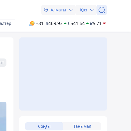
Алматы
Қаз
+31°
$
469.93
€
541.64
₽
5.71
алтері
ат
Соңғы
Танымал