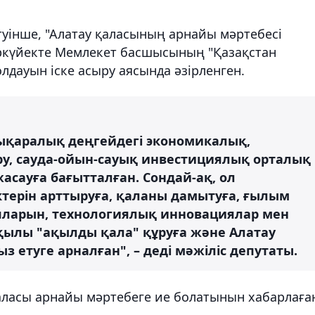
туінше, "Алатау қаласының арнайы мәртебесі
ыркүйекте Мемлекет басшысының "Қазақстан
лдауын іске асыру аясында әзірленген.
ықаралық деңгейдегі экономикалық,
ру, сауда-ойын-сауық инвестициялық орталық
асауға бағытталған. Сондай-ақ, ол
ктерін арттыруға, қаланы дамытуға, ғылым
яларын, технологиялық инновациялар мен
рқылы "ақылды қала" құруға және Алатау
етуге арналған", – деді мәжіліс депутаты.
қаласы арнайы мәртебеге ие болатынын хабарлаға