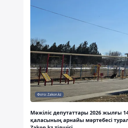
Фото: Zakon.kz
Мәжіліс депутаттары 2026 жылғы 1
қаласының арнайы мәртебесі турал
Zakon.kz тілшісі.