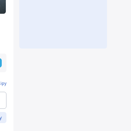
Кіру
у