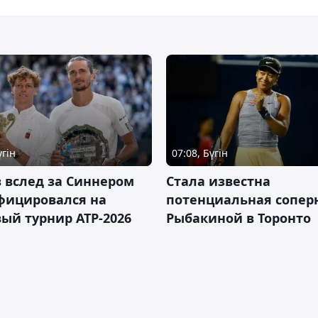
үгін
07:08, Бүгін
 вслед за Синнером
Cтала известна
фицировался на
потенциальная сопер
ый турнир ATP-2026
Рыбакиной в Торонто