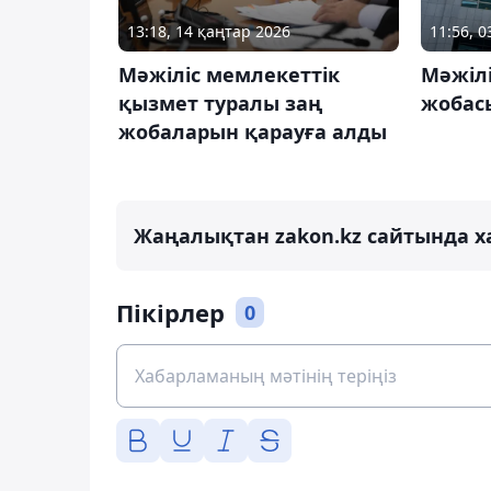
13:18, 14 қаңтар 2026
11:56, 
Мәжіліс мемлекеттік
Мәжіл
қызмет туралы заң
жобас
жобаларын қарауға алды
Жаңалықтан zakon.kz сайтында х
Пікірлер
0