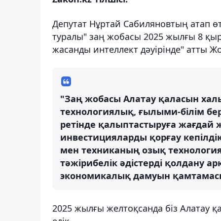
Депутат Нұртай Сабиляновтың атап ө
туралы" заң жобасы 2025 жылғы 8 қ
жасанды интеллект дәуірінде" атты Жо
"Заң жобасы Алатау қаласын хал
технологиялық, ғылыми-білім бе
ретінде қалыптастыруға жағдай ж
инвестицияларды қорғау кепілді
мен техниканың озық технологи
тәжірибелік әдістерді қолдану а
экономикалық дамуын қамтамасыз 
2025 жылғы желтоқсанда біз Алатау 
едік.