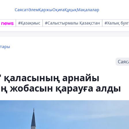
Саясат
Әлем
Қаржы
Оқиға
Құқық
Мақалалар
#Қазақмыс
#Салыстырмалы Қазақстан
#Халық бухг
қтары
Саяс
у" қаласының арнайы
аң жобасын қарауға алды