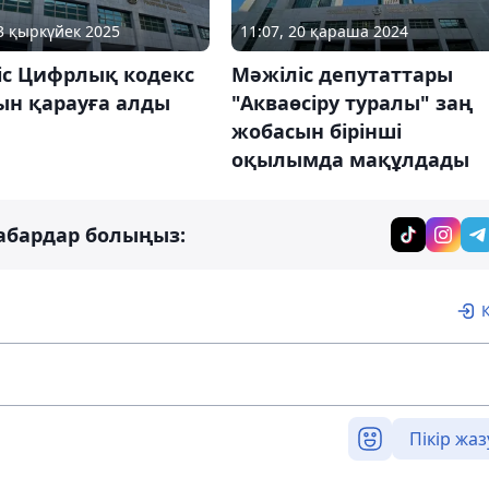
03 қыркүйек 2025
11:07, 20 қараша 2024
іс Цифрлық кодекс
Мәжіліс депутаттары
ын қарауға алды
"Акваөсіру туралы" заң
жобасын бірінші
оқылымда мақұлдады
абардар болыңыз:
Пікір жаз