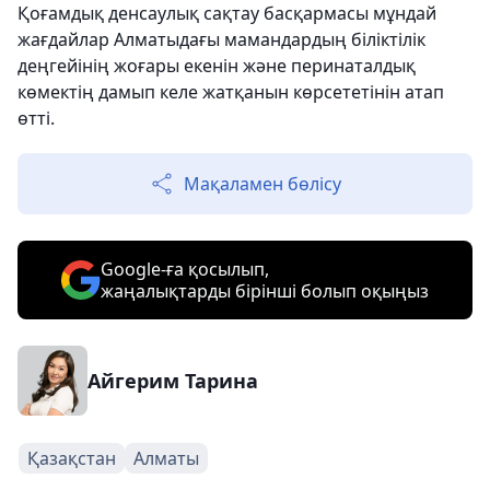
Қоғамдық денсаулық сақтау басқармасы мұндай
жағдайлар Алматыдағы мамандардың біліктілік
деңгейінің жоғары екенін және перинаталдық
көмектің дамып келе жатқанын көрсететінін атап
өтті.
Мақаламен бөлісу
Google-ға қосылып,
жаңалықтарды бірінші болып оқыңыз
Айгерим Тарина
Қазақстан
Алматы