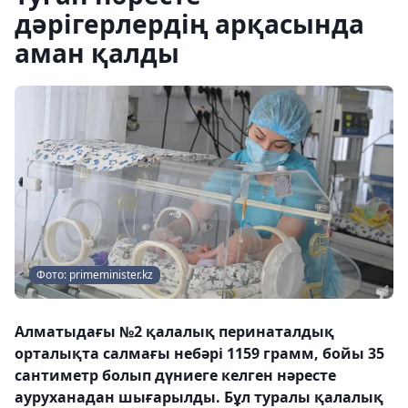
дәрігерлердің арқасында
аман қалды
Фото: primeminister.kz
Алматыдағы №2 қалалық перинаталдық
орталықта салмағы небәрі 1159 грамм, бойы 35
сантиметр болып дүниеге келген нәресте
ауруханадан шығарылды. Бұл туралы қалалық