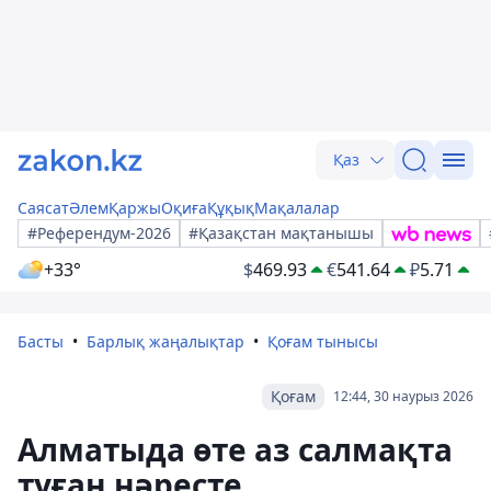
Қаз
Саясат
Әлем
Қаржы
Оқиға
Құқық
Мақалалар
#Референдум-2026
#Қазақстан мақтанышы
+33°
$
469.93
€
541.64
₽
5.71
Басты
Барлық жаңалықтар
Қоғам тынысы
Қоғам
12:44, 30 наурыз 2026
Алматыда өте аз салмақта
туған нәресте