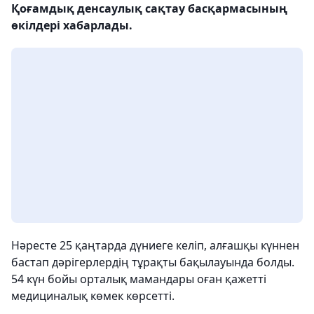
Қоғамдық денсаулық сақтау басқармасының
өкілдері хабарлады.
Нәресте 25 қаңтарда дүниеге келіп, алғашқы күннен
бастап дәрігерлердің тұрақты бақылауында болды.
54 күн бойы орталық мамандары оған қажетті
медициналық көмек көрсетті.