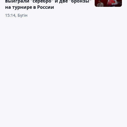
выиграли "серебро" и две "бронзы"
на турнире в России
15:14, Бүгін