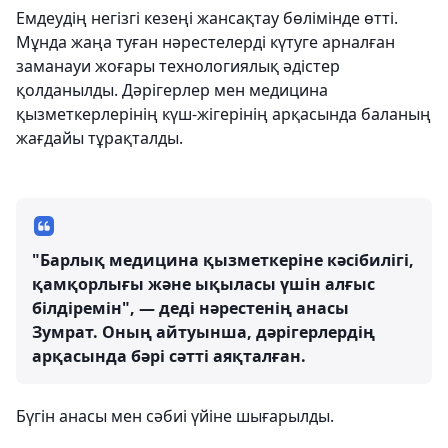
Емдеудің негізгі кезеңі жансақтау бөлімінде өтті.
Мұнда жаңа туған нәрестелерді күтуге арналған
заманауи жоғары технологиялық әдістер
қолданылды. Дәрігерлер мен медицина
қызметкерлерінің күш-жігерінің арқасында баланың
жағдайы тұрақталды.
"Барлық медицина қызметкеріне кәсібилігі,
қамқорлығы және ықыласы үшін алғыс
білдіремін", — деді нәрестенің анасы
Зумрат. Оның айтуынша, дәрігерлердің
арқасында бәрі сәтті аяқталған.
Бүгін анасы мен сәбиі үйіне шығарылды.