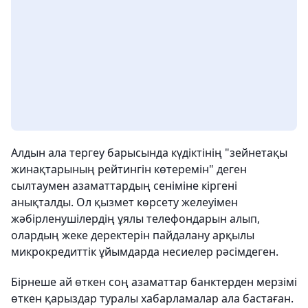
Алдын ала тергеу барысында күдіктінің "зейнетақы
жинақтарының рейтингін көтеремін" деген
сылтаумен азаматтардың сеніміне кіргені
анықталды. Ол қызмет көрсету желеуімен
жәбірленушілердің ұялы телефондарын алып,
олардың жеке деректерін пайдалану арқылы
микрокредиттік ұйымдарда несиелер рәсімдеген.
Бірнеше ай өткен соң азаматтар банктерден мерзімі
өткен қарыздар туралы хабарламалар ала бастаған.