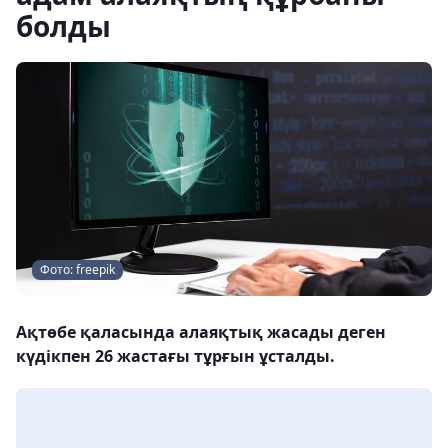
болды
Фото: freepik
Ақтөбе қаласында алаяқтық жасады деген
күдікпен 26 жастағы тұрғын ұсталды.