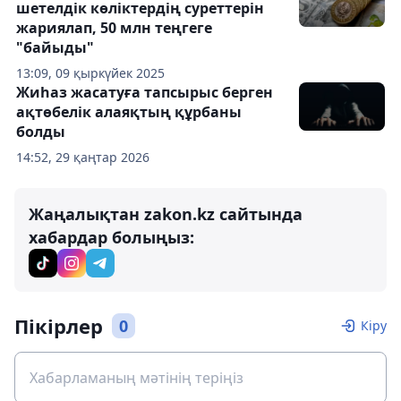
шетелдік көліктердің суреттерін
жариялап, 50 млн теңгеге
"байыды"
13:09, 09 қыркүйек 2025
Жиһаз жасатуға тапсырыс берген
ақтөбелік алаяқтың құрбаны
болды
14:52, 29 қаңтар 2026
Жаңалықтан zakon.kz сайтында
хабардар болыңыз:
Пікірлер
0
Кіру