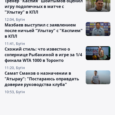
Тренер "Каспия" Шойтымов оценил
игру подопечных в матче с
"Улытау" в КПЛ
12:04, Бүгін
Мазбаев выступил с заявлением
после ничьей "Улытау" с "Каспием"
в КПЛ
11:41, Бүгін
Схожий стиль: что известно о
сопернице Рыбакиной в игре за 1/4
финала WTA 1000 в Торонто
11:20, Бүгін
Самат Смаков о назначении в
"Атырау": "Постараюсь оправдать
доверие руководства клуба"
10:53, Бүгін