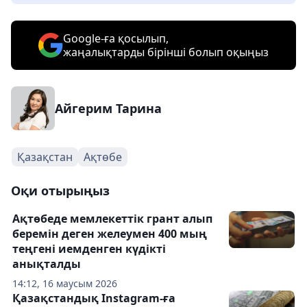
Google-ға қосылып,
жаңалықтарды бірінші болып оқыңыз
Айгерим Тарина
Қазақстан
Ақтөбе
Оқи отырыңыз
Ақтөбеде мемлекеттік грант алып
беремін деген желеумен 400 мың
теңгені иемденген күдікті
анықталды
14:12, 16 маусым 2026
Қазақстандық Instagram-ға