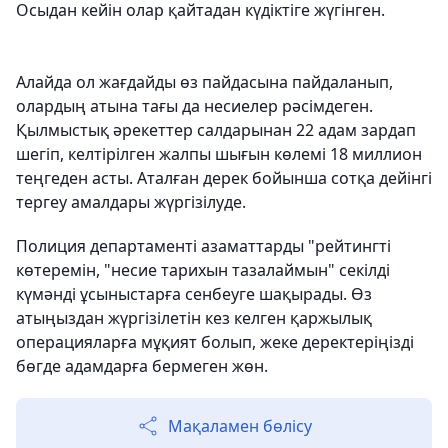
Осыдан кейін олар қайтадан күдіктіге жүгінген.
Алайда ол жағдайды өз пайдасына пайдаланып,
олардың атына тағы да несиелер рәсімдеген.
Қылмыстық әрекеттер салдарынан 22 адам зардап
шегіп, келтірілген жалпы шығын көлемі 18 миллион
теңгеден асты. Аталған дерек бойынша сотқа дейінгі
тергеу амалдары жүргізілуде.
Полиция департаменті азаматтарды "рейтингті
көтеремін, "несие тарихын тазалаймын" секілді
күмәнді ұсыныстарға сенбеуге шақырады. Өз
атыңыздан жүргізілетін кез келген қаржылық
операцияларға мұқият болып, жеке деректеріңізді
бөгде адамдарға бермеген жөн.
Мақаламен бөлісу