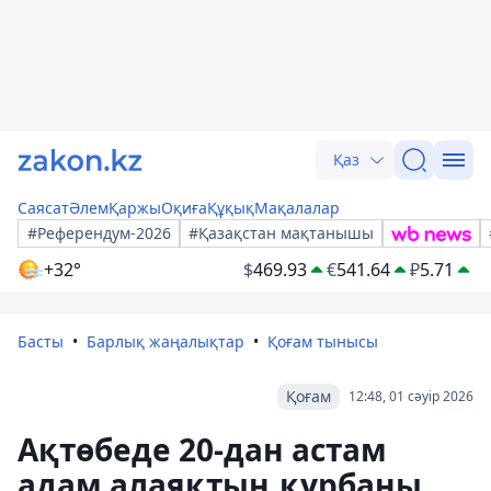
Қаз
Саясат
Әлем
Қаржы
Оқиға
Құқық
Мақалалар
#Референдум-2026
#Қазақстан мақтанышы
+32°
$
469.93
€
541.64
₽
5.71
Басты
Барлық жаңалықтар
Қоғам тынысы
Қоғам
12:48, 01 сәуір 2026
Ақтөбеде 20-дан астам
адам алаяқтың құрбаны