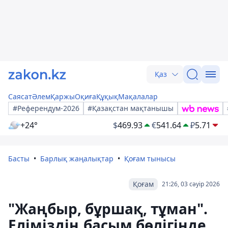
Қаз
Саясат
Әлем
Қаржы
Оқиға
Құқық
Мақалалар
#Референдум-2026
#Қазақстан мақтанышы
+24°
$
469.93
€
541.64
₽
5.71
Басты
Барлық жаңалықтар
Қоғам тынысы
Қоғам
21:26, 03 сәуір 2026
"Жаңбыр, бұршақ, тұман".
Еліміздің басым бөлігінде