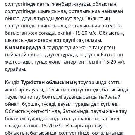
солтүстігінде қатты жаңбыр жауады, облыстың
солтүстігінде, шығысында, орталығында найзағай
ойнап, дауыл тұрады деп күтіледі. Облыстың
солтүстігінде, шығысында, орталығында оңтүстік-
батыстан жел соғады, екпіні - 15-20 м/с. Облыстың
шығысында жоғары өрт қаупі сақталады.
Қызылордада
4 сәуірде түнде және таңертең
найзағай ойнап, дауыл тұрады, оңтүстік-батыстан
жел соғады, түнде және таңертеңгі екпіні 15-20 м/с
құрайды.
Күндіз
Түркістан облысының
тауларында қатты
жаңбыр жауады, облыстың оңтүстігінде, батысында,
таулы және тау бөктерлі аудандарында найзағай
ойнап, бұршақ түседі, дауыл тұрады деп күтіледі.
Облыстың оңтүстігінде, батысында, таулы және тау
бөктерлі аудандарында солтүстік-шығыстан жел
соғады, екпіні - 15-20 м/с. Жоғары өрт қаупі
облыстың батысында, солтүстігінде, орталығында