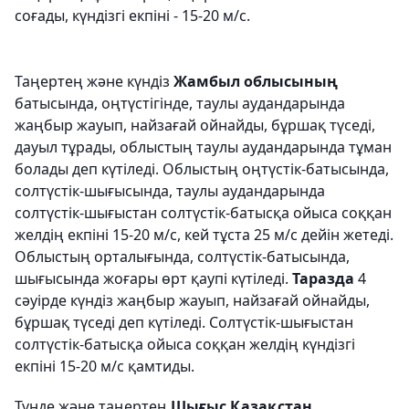
соғады, күндізгі екпіні - 15-20 м/с.
Таңертең және күндіз
Жамбыл облысының
батысында, оңтүстігінде, таулы аудандарында
жаңбыр жауып, найзағай ойнайды, бұршақ түседі,
дауыл тұрады, облыстың таулы аудандарында тұман
болады деп күтіледі. Облыстың оңтүстік-батысында,
солтүстік-шығысында, таулы аудандарында
солтүстік-шығыстан солтүстік-батысқа ойыса соққан
желдің екпіні 15-20 м/с, кей тұста 25 м/с дейін жетеді.
Облыстың орталығында, солтүстік-батысында,
шығысында жоғары өрт қаупі күтіледі.
Таразда
4
сәуірде күндіз жаңбыр жауып, найзағай ойнайды,
бұршақ түседі деп күтіледі. Солтүстік-шығыстан
солтүстік-батысқа ойыса соққан желдің күндізгі
екпіні 15-20 м/с қамтиды.
Түнде және таңертең
Шығыс Қазақстан