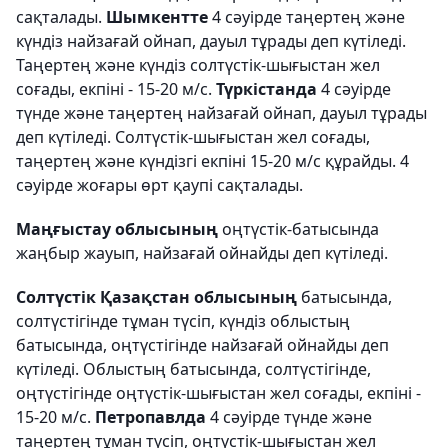
сақталады.
Шымкентте
4 сәуірде таңертең және
күндіз найзағай ойнап, дауыл тұрады деп күтіледі.
Таңертең және күндіз солтүстік-шығыстан жел
соғады, екпіні - 15-20 м/с.
Түркістанда
4 сәуірде
түнде және таңертең найзағай ойнап, дауыл тұрады
деп күтіледі. Солтүстік-шығыстан жел соғады,
таңертең және күндізгі екпіні 15-20 м/с құрайды. 4
сәуірде жоғары өрт қаупі сақталады.
Маңғыстау облысының
оңтүстік-батысында
жаңбыр жауып, найзағай ойнайды деп күтіледі.
Солтүстік Қазақстан облысының
батысында,
солтүстігінде тұман түсіп, күндіз облыстың
батысында, оңтүстігінде найзағай ойнайды деп
күтіледі. Облыстың батысында, солтүстігінде,
оңтүстігінде оңтүстік-шығыстан жел соғады, екпіні -
15-20 м/с.
Петропавлда
4 сәуірде түнде және
таңертең тұман түсіп, оңтүстік-шығыстан жел