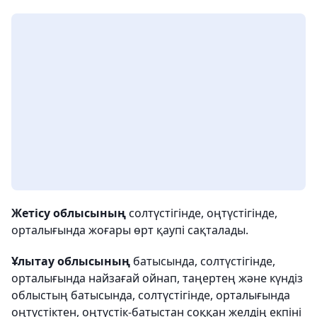
Жетісу облысының
солтүстігінде, оңтүстігінде,
орталығында жоғары өрт қаупі сақталады.
Ұлытау облысының
батысында, солтүстігінде,
орталығында найзағай ойнап, таңертең және күндіз
облыстың батысында, солтүстігінде, орталығында
оңтүстіктен, оңтүстік-батыстан соққан желдің екпіні