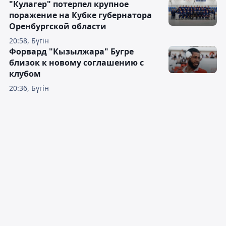
"Кулагер" потерпел крупное
поражение на Кубке губернатора
Оренбургской области
20:58, Бүгін
Форвард "Кызылжара" Бугре
близок к новому соглашению с
клубом
20:36, Бүгін