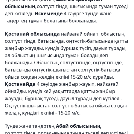
облысының
солтүстігінде, шығысында тұман түседі
деп күтіледі.
Өскеменде
4 сәуірге түнде және
таңертең тұман болатыны болжанады.
Қостанай облысында
найзағай ойнап, облыстың
солтүстігінде, батысында, оңтүстік-батысында қатты
жаңбыр жауады, күндіз бұршақ түсіп, дауыл тұрады,
ал облыстың шығысында тұман болады деп
болжанады. Облыстың солтүстігінде, оңтүстігінде,
батысында оңтүстік-шығыстан солтүстік-батысқа
ойыса соққан желдің екпіні 15-20 м/с құрайды.
Қостанайда
4 сәуірде жаңбыр жауып, найзағай
ойнайды, күндіз кей уақыттарда қатты жаңбыр
жауады, бұршақ түседі, дауыл тұрады деп күтіледі.
Оңтүстік-шығыстан солтүстік-батысқа ойыса соққан
желдің күндізгі екпіні - 15-20 м/с.
Түнде және таңертең
Абай облысының
солтүстігінде, орталығында тұман түседі деп күтіледі.