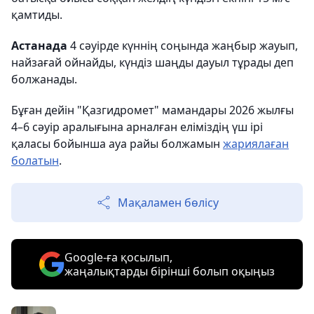
қамтиды.
Астанада
4 сәуірде күннің соңында жаңбыр жауып,
найзағай ойнайды, күндіз шаңды дауыл тұрады деп
болжанады.
Бұған дейін "Қазгидромет" мамандары 2026 жылғы
4–6 сәуір аралығына арналған еліміздің үш ірі
қаласы бойынша ауа райы болжамын
жариялаған
болатын
.
Мақаламен бөлісу
Google-ға қосылып,
жаңалықтарды бірінші болып оқыңыз