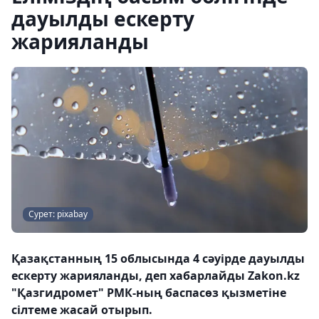
дауылды ескерту
жарияланды
Сурет: pixabay
Қазақстанның 15 облысында 4 сәуірде дауылды
ескерту жарияланды, деп хабарлайды Zakon.kz
"Қазгидромет" РМК-ның баспасөз қызметіне
сілтеме жасай отырып.