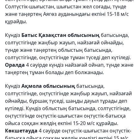
Солтүстік-шығыстан, шығыстан жел соғады, түнде
және таңертең Аягөз ауданындағы екпіні 15-18 м/с
құрайды.
Күндіз
Батыс Қазақстан облысының
батысында,
солтүстігінде жаңбыр жауып, найзағай ойнайды,
түнде және таңертең облыстың батысында,
солтүстігінде, оңтүстігінде тұман түседі деп күтіледі.
Оралда
4 сәуірде күндіз найзағай ойнап, түнде және
таңертең тұман болады деп болжанады.
Күндіз
Ақмола облысының
батысында,
солтүстігінде, оңтүстігінде жаңбыр жауып, найзағай
ойнайды, бұршақ түседі, шаңды дауыл тұрады деп
күтіледі. Күндіз облыстың батысында, солтүстігінде,
оңтүстігінде оңтүстік-шығыстан оңтүстік-батысқа
ойыса соққан желдің екпіні 15-20 м/с құрайды.
Көкшетауда
4 сәуірде оңтүстік-шығыстан оңтүстік-
батысқа ойыса соққан желдің күндізгі екпіні 15 м/с