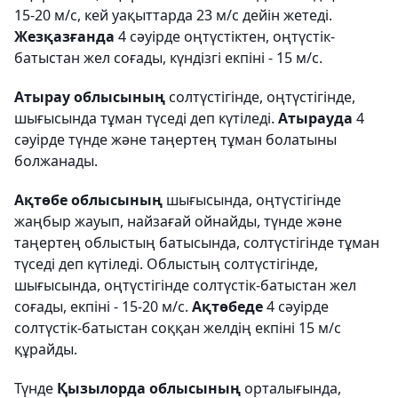
15-20 м/с, кей уақыттарда 23 м/с дейін жетеді.
Жезқазғанда
4 сәуірде оңтүстіктен, оңтүстік-
батыстан жел соғады, күндізгі екпіні - 15 м/с.
Атырау облысының
солтүстігінде, оңтүстігінде,
шығысында тұман түседі деп күтіледі.
Атырауда
4
сәуірде түнде және таңертең тұман болатыны
болжанады.
Ақтөбе облысының
шығысында, оңтүстігінде
жаңбыр жауып, найзағай ойнайды, түнде және
таңертең облыстың батысында, солтүстігінде тұман
түседі деп күтіледі. Облыстың солтүстігінде,
шығысында, оңтүстігінде солтүстік-батыстан жел
соғады, екпіні - 15-20 м/с.
Ақтөбеде
4 сәуірде
солтүстік-батыстан соққан желдің екпіні 15 м/с
құрайды.
Түнде
Қызылорда облысының
орталығында,