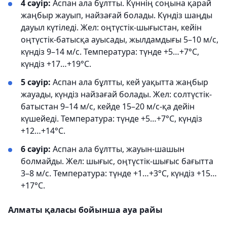
4 сәуір:
Аспан ала бұлтты. Күннің соңына қарай
жаңбыр жауып, найзағай болады. Күндіз шаңды
дауыл күтіледі. Жел: оңтүстік-шығыстан, кейін
оңтүстік-батысқа ауысады, жылдамдығы 5–10 м/с,
күндіз 9–14 м/с. Температура: түнде +5…+7°С,
күндіз +17…+19°С.
5 сәуір:
Аспан ала бұлтты, кей уақытта жаңбыр
жауады, күндіз найзағай болады. Жел: солтүстік-
батыстан 9–14 м/с, кейде 15–20 м/с-қа дейін
күшейеді. Температура: түнде +5…+7°С, күндіз
+12…+14°С.
6 сәуір:
Аспан ала бұлтты, жауын-шашын
болмайды. Жел: шығыс, оңтүстік-шығыс бағытта
3–8 м/с. Температура: түнде +1…+3°С, күндіз +15…
+17°С.
Алматы қаласы бойынша ауа райы