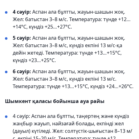
4 сәуір:
Аспан ала бұлтты, жауын-шашын жоқ.
Жел: батыстан 3–8 м/с. Температура: түнде +12…
+14°С, күндіз +25…+27°С.
5 сәуір:
Аспан ала бұлтты, жауын-шашын жоқ.
Жел: батыстан 3–8 м/с, күндіз екпіні 13 м/с-қа
дейін жетеді. Температура: түнде +13…+15°С,
күндіз +23…+25°С.
6 сәуір:
Аспан ала бұлтты, жауын-шашын жоқ.
Жел: батыстан 3–8 м/с, күндіз екпіні 13 м/с.
Температура: түнде +13…+15°С, күндіз +24…+26°С.
Шымкент қаласы бойынша ауа райы
4 сәуір: Аспан ала бұлтты, таңертең және күндіз
жаңбыр жауып, найзағай болады, екпінді жел
(дауыл) күтіледі. Жел: солтүстік-шығыстан 8–13 м/
с, екпіні 15–20 м/с. Температура: түнде +12…