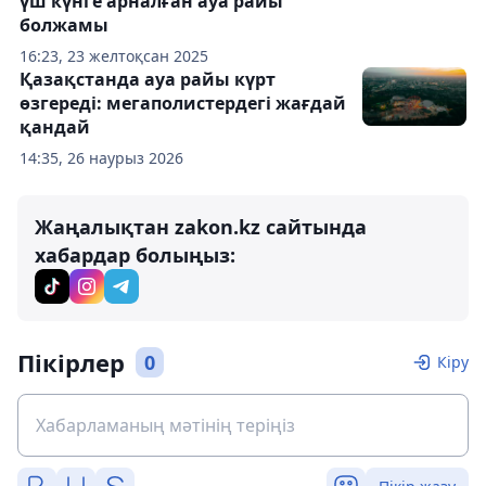
үш күнге арналған ауа райы
болжамы
16:23, 23 желтоқсан 2025
Қазақстанда ауа райы күрт
өзгереді: мегаполистердегі жағдай
қандай
14:35, 26 наурыз 2026
Жаңалықтан zakon.kz сайтында
хабардар болыңыз:
Пікірлер
0
Кіру