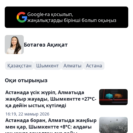
Google-ға қосылып,
жаңалықтарды бірінші болып оқыңыз
Ботагөз Ақиқат
Қазақстан
Шымкент
Алматы
Астана
Оқи отырыңыз
Астанада үсік жүріп, Алматыда
жаңбыр жауады, Шымкентте +27°С-
қа дейін ыстық күтіледі
16:19, 22 мамыр 2026
Астанада боран, Алматыда жаңбыр
мен қар, Шымкентте +8°C: алдағы