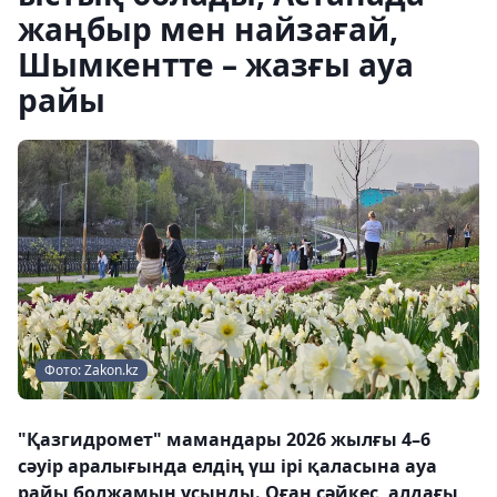
жаңбыр мен найзағай,
Шымкентте – жазғы ауа
райы
Фото: Zakon.kz
"Қазгидромет" мамандары 2026 жылғы 4–6
сәуір аралығында елдің үш ірі қаласына ауа
райы болжамын ұсынды. Оған сәйкес, алдағы