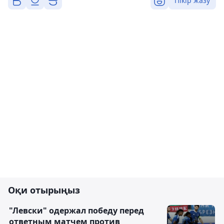
Пікір жазу
Оқи отырыңыз
"Левски" одержал победу перед
ответным матчем против