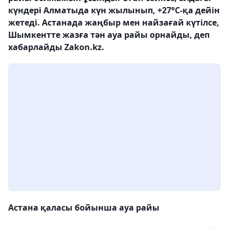
күндері Алматыда күн жылынып, +27°С-қа дейін
жетеді. Астанада жаңбыр мен найзағай күтілсе,
Шымкентте жазға тән ауа райы орнайды, деп
хабарлайды Zakon.kz.
Астана қаласы бойынша ауа райы