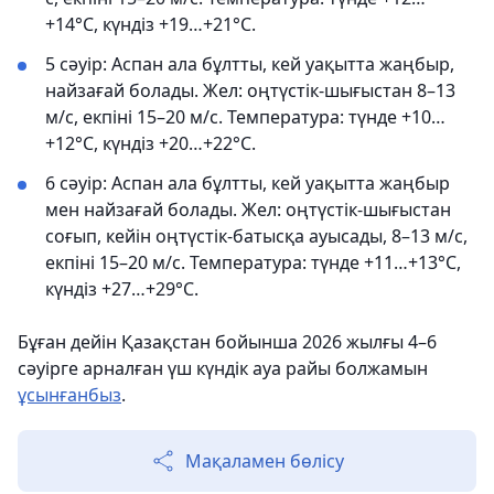
+14°С, күндіз +19…+21°С.
5 сәуір: Аспан ала бұлтты, кей уақытта жаңбыр,
найзағай болады. Жел: оңтүстік-шығыстан 8–13
м/с, екпіні 15–20 м/с. Температура: түнде +10…
+12°С, күндіз +20…+22°С.
6 сәуір: Аспан ала бұлтты, кей уақытта жаңбыр
мен найзағай болады. Жел: оңтүстік-шығыстан
соғып, кейін оңтүстік-батысқа ауысады, 8–13 м/с,
екпіні 15–20 м/с. Температура: түнде +11…+13°С,
күндіз +27…+29°С.
Бұған дейін Қазақстан бойынша 2026 жылғы 4–6
сәуірге арналған үш күндік ауа райы болжамын
ұсынғанбыз
.
Мақаламен бөлісу