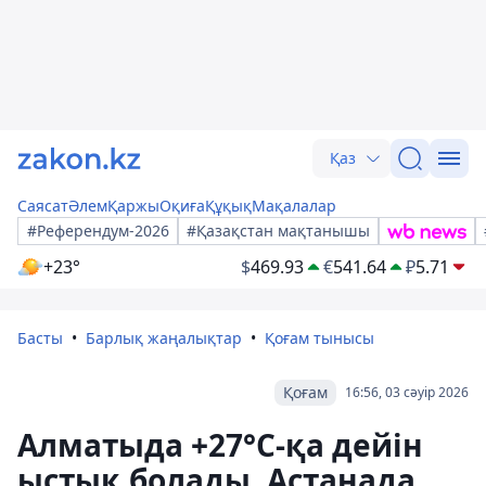
Қаз
Саясат
Әлем
Қаржы
Оқиға
Құқық
Мақалалар
#Референдум-2026
#Қазақстан мақтанышы
+23°
$
469.93
€
541.64
₽
5.71
Басты
Барлық жаңалықтар
Қоғам тынысы
Қоғам
16:56, 03 сәуір 2026
Алматыда +27°С-қа дейін
ыстық болады, Астанада