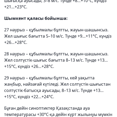
шығысқа ауысады, 3–8 м/с. Түнде +8…+10°С, күндіз
+21…+23°С.
Шымкент қаласы бойынша:
27 наурыз – құбылмалы бұлтты, жауын-шашынсыз.
Жел шығыс бағытта 5–10 м/с. Түнде +9…+11°С, күндіз
+26…+28°С.
28 наурыз – құбылмалы бұлтты, жауын-шашынсыз.
Жел солтүстік-шығыс бағытта 8–13 м/с. Түнде +13…
+15°С, күндіз +26…+28°С.
29 наурыз – құбылмалы бұлтты, кей уақытта
жаңбыр, найзағай күтіледі. Жел солтүстік-шығыстан
солтүстік-батысқа ауысады, 8–13 м/с. Түнде +13…
+15°С, күндіз +22…+24°С.
Бұған дейін синоптиктер Қазақстанда ауа
температурасы +30°С-қа дейін күрт жылынуы мүмкін