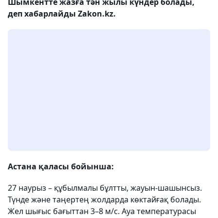
Шымкентте жазға тән жылы күндер болады,
деп хабарлайды Zakon.kz.
Астана қаласы бойынша:
27 наурыз – құбылмалы бұлтты, жауын-шашынсыз.
Түнде және таңертең жолдарда көктайғақ болады.
Жел шығыс бағыттан 3–8 м/с. Ауа температурасы