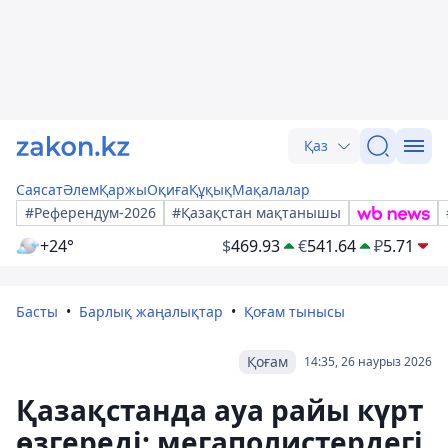
Қаз
Саясат
Әлем
Қаржы
Оқиға
Құқық
Мақалалар
#Референдум-2026
#Қазақстан мақтанышы
+24°
$
469.93
€
541.64
₽
5.71
Басты
Барлық жаңалықтар
Қоғам тынысы
Қоғам
14:35, 26 наурыз 2026
Қазақстанда ауа райы күрт
өзгереді: мегаполистердегі