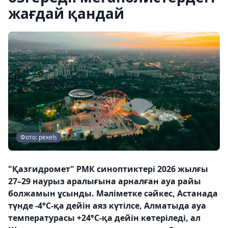
жағдай қандай
Фото: pexels
"Қазгидромет" РМК синоптиктері 2026 жылғы
27–29 наурыз аралығына арналған ауа райы
болжамын ұсынды. Мәліметке сәйкес, Астанада
түнде -4°С-қа дейін аяз күтілсе, Алматыда ауа
температурасы +24°С-қа дейін көтеріледі, ал