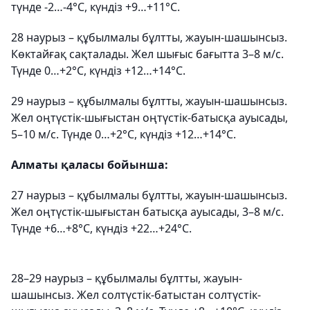
түнде -2…-4°С, күндіз +9…+11°С.
28 наурыз – құбылмалы бұлтты, жауын-шашынсыз.
Көктайғақ сақталады. Жел шығыс бағытта 3–8 м/с.
Түнде 0…+2°С, күндіз +12…+14°С.
29 наурыз – құбылмалы бұлтты, жауын-шашынсыз.
Жел оңтүстік-шығыстан оңтүстік-батысқа ауысады,
5–10 м/с. Түнде 0…+2°С, күндіз +12…+14°С.
Алматы қаласы бойынша:
27 наурыз – құбылмалы бұлтты, жауын-шашынсыз.
Жел оңтүстік-шығыстан батысқа ауысады, 3–8 м/с.
Түнде +6…+8°С, күндіз +22…+24°С.
28–29 наурыз – құбылмалы бұлтты, жауын-
шашынсыз. Жел солтүстік-батыстан солтүстік-