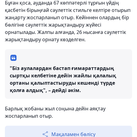
Бұған қоса, ауданда 67 көппәтерлі тұрғын үйдің
қасбетін бірыңғай сәулеттік стильге келтіре отырып
жаңарту жоспарланып отыр. Кейіннен олардың бір
бөлігіне сәулеттік жарықтандыру жүйесі
орнатылады. Жалпы алғанда, 26 нысанға сәулеттік
жарықтандыру орнату көзделген.
"Біз аулалардан бастап ғимараттардың
сыртқы келбетіне дейін жайлы қалалық
ортаны қалыптастыруды кешенді түрде
қолға алдық", – дейді әкім.
Барлық жобаны жыл соңына дейін аяқтау
жоспарланып отыр.
Мақаламен бөлісу