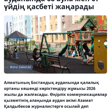
үйдің қасбеті жаңарады
Фото: Zakon.kz
Алматының Бостандық ауданында қалалық
ортаны кешенді көріктендіру жұмысы 2026
жылы да жалғасады. Өңірлік коммуникациялар
қызметінің алаңында аудан әкімі Азамат
Қалдыбеков журналистерге осылай деп