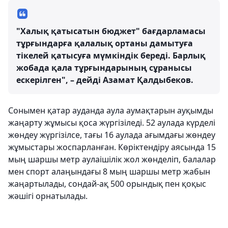
"Халық қатысатын бюджет" бағдарламасы
тұрғындарға қалалық ортаны дамытуға
тікелей қатысуға мүмкіндік береді. Барлық
жобада қала тұрғындарының сұранысы
ескерілген", – дейді Азамат Қалдыбеков.
Сонымен қатар ауданда аула аумақтарын ауқымды
жаңарту жұмысы қоса жүргізіледі. 52 аулада күрделі
жөндеу жүргізілсе, тағы 16 аулада ағымдағы жөндеу
жұмыстары жоспарланған. Көріктендіру аясында 15
мың шаршы метр аулаішілік жол жөнделіп, балалар
мен спорт алаңындағы 8 мың шаршы метр жабын
жаңартылады, сондай-ақ 500 орындық пен қоқыс
жәшігі орнатылады.