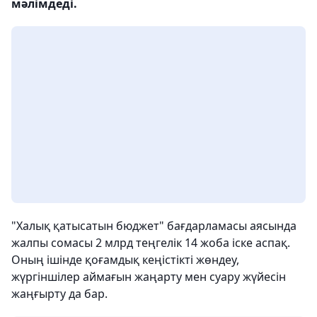
мәлімдеді.
"Халық қатысатын бюджет" бағдарламасы аясында
жалпы сомасы 2 млрд теңгелік 14 жоба іске аспақ.
Оның ішінде қоғамдық кеңістікті жөндеу,
жүргіншілер аймағын жаңарту мен суару жүйесін
жаңғырту да бар.