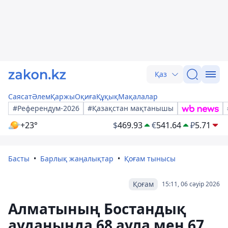
Қаз
Саясат
Әлем
Қаржы
Оқиға
Құқық
Мақалалар
#Референдум-2026
#Қазақстан мақтанышы
+23°
$
469.93
€
541.64
₽
5.71
Басты
Барлық жаңалықтар
Қоғам тынысы
Қоғам
15:11, 06 сәуір 2026
Алматының Бостандық
ауданында 68 аула мен 67