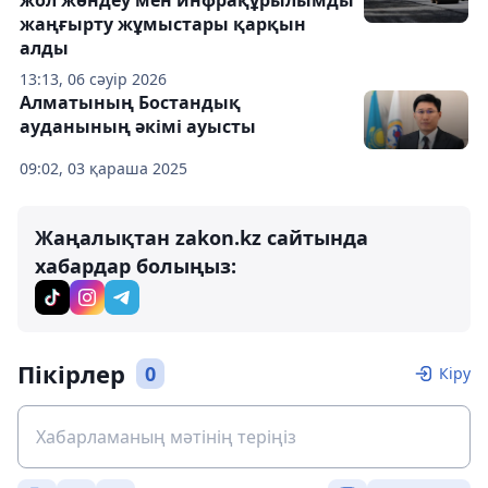
жол жөндеу мен инфрақұрылымды
жаңғырту жұмыстары қарқын
алды
13:13, 06 сәуір 2026
Алматының Бостандық
ауданының әкімі ауысты
09:02, 03 қараша 2025
Жаңалықтан zakon.kz сайтында
хабардар болыңыз:
Пікірлер
0
Кіру