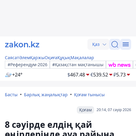
Қаз
Саясат
Әлем
Қаржы
Оқиға
Құқық
Мақалалар
#Референдум-2026
#Қазақстан мақтанышы
+24°
$
467.48
€
539.52
₽
5.73
Басты
Барлық жаңалықтар
Қоғам тынысы
Қоғам
20:14, 07 сәуір 2026
8 сәуірде елдің қай
өңірлерінде ауа райына