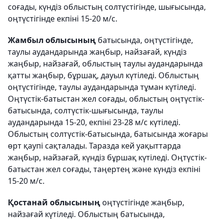
соғады, күндіз облыстың солтүстігінде, шығысында,
оңтүстігінде екпіні 15-20 м/с.
Жамбыл облысының
батысында, оңтүстігінде,
таулы аудандарында жаңбыр, найзағай, күндіз
жаңбыр, найзағай, облыстың таулы аудандарында
қатты жаңбыр, бұршақ, дауыл күтіледі. Облыстың
оңтүстігінде, таулы аудандарында тұман күтіледі.
Оңтүстік-батыстан жел соғады, облыстың оңтүстік-
батысында, солтүстік-шығысында, таулы
аудандарында 15-20, екпіні 23-28 м/с күтіледі.
Облыстың солтүстік-батысында, батысында жоғары
өрт қаупі сақталады. Таразда кей уақыттарда
жаңбыр, найзағай, күндіз бұршақ күтіледі. Оңтүстік-
батыстан жел соғады, таңертең және күндіз екпіні
15-20 м/с.
Қостанай облысының
оңтүстігінде жаңбыр,
найзағай күтіледі. Облыстың батысында,