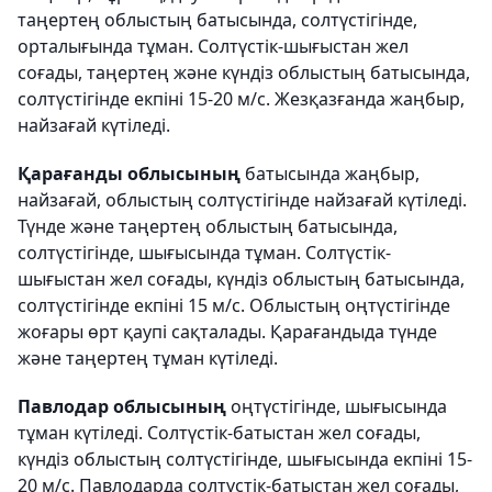
таңертең облыстың батысында, солтүстігінде,
орталығында тұман. Солтүстік-шығыстан жел
соғады, таңертең және күндіз облыстың батысында,
солтүстігінде екпіні 15-20 м/с. Жезқазғанда жаңбыр,
найзағай күтіледі.
Қарағанды облысының
батысында жаңбыр,
найзағай, облыстың солтүстігінде найзағай күтіледі.
Түнде және таңертең облыстың батысында,
солтүстігінде, шығысында тұман. Солтүстік-
шығыстан жел соғады, күндіз облыстың батысында,
солтүстігінде екпіні 15 м/с. Облыстың оңтүстігінде
жоғары өрт қаупі сақталады. Қарағандыда түнде
және таңертең тұман күтіледі.
Павлодар облысының
оңтүстігінде, шығысында
тұман күтіледі. Солтүстік-батыстан жел соғады,
күндіз облыстың солтүстігінде, шығысында екпіні 15-
20 м/с. Павлодарда солтүстік-батыстан жел соғады,