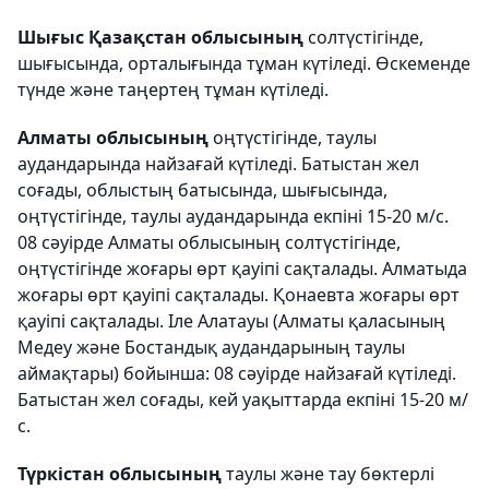
Шығыс Қазақстан облысының
солтүстігінде,
шығысында, орталығында тұман күтіледі. Өскеменде
түнде және таңертең тұман күтіледі.
Алматы облысының
оңтүстігінде, таулы
аудандарында найзағай күтіледі. Батыстан жел
соғады, облыстың батысында, шығысында,
оңтүстігінде, таулы аудандарында екпіні 15-20 м/с.
08 сәуірде Алматы облысының солтүстігінде,
оңтүстігінде жоғары өрт қауіпі сақталады. Алматыда
жоғары өрт қауіпі сақталады. Қонаевта жоғары өрт
қауіпі сақталады. Іле Алатауы (Алматы қаласының
Медеу және Бостандық аудандарының таулы
аймақтары) бойынша: 08 сәуірде найзағай күтіледі.
Батыстан жел соғады, кей уақыттарда екпіні 15-20 м/
с.
Түркістан облысының
таулы және тау бөктерлі