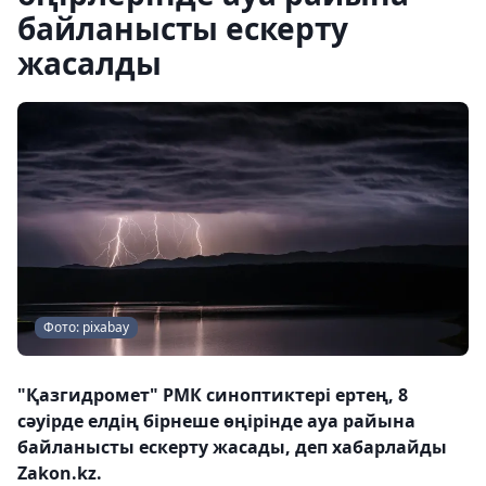
байланысты ескерту
жасалды
Фото: pixabay
"Қазгидромет" РМК синоптиктері ертең, 8
сәуірде елдің бірнеше өңірінде ауа райына
байланысты ескерту жасады, деп хабарлайды
Zakon.kz.