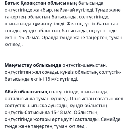
Батыс Қазақстан облысының
батысында,
оңтүстігінде жаңбыр, найзағай күтіледі. Түнде және
таңертең облыстың батысында, солтүстігінде,
шығысында тұман күтіледі. Жел оңтүстік-батыстан
соғады, күндіз облыстың батысында, оңтүстігінде
екпіні 15-20 м/с. Оралда түнде және таңертең тұман
күтіледі.
Маңғыстау облысында
оңтүстік-шығыстан,
оңтүстіктен жел соғады, күндіз облыстың солтүстік-
батысында екпіні 16 м/с күтіледі.
Абай облысының
солтүстігінде, шығысында,
орталығында тұман күтіледі. Шығыстан соғатын жел
солтүстік-шығысқа ауысады, күндіз облыстың
оңтүстік-батысында 15-18 м/с. Облыстың
оңтүстігінде жоғары өрт қауіпі сақталады. Семейде
түнде және таңертең тұман күтіледі.