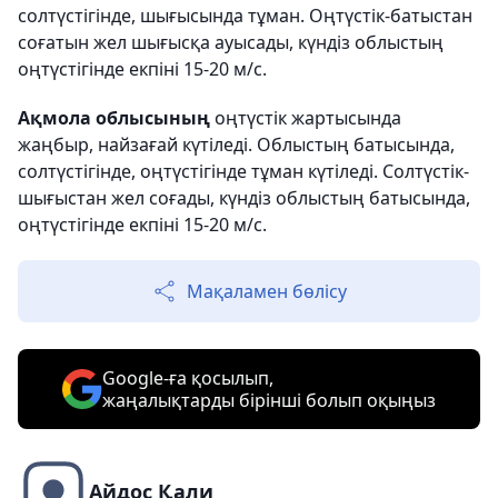
солтүстігінде, шығысында тұман. Оңтүстік-батыстан
соғатын жел шығысқа ауысады, күндіз облыстың
оңтүстігінде екпіні 15-20 м/с.
Ақмола облысының
оңтүстік жартысында
жаңбыр, найзағай күтіледі. Облыстың батысында,
солтүстігінде, оңтүстігінде тұман күтіледі. Солтүстік-
шығыстан жел соғады, күндіз облыстың батысында,
оңтүстігінде екпіні 15-20 м/с.
Мақаламен бөлісу
Google-ға қосылып,
жаңалықтарды бірінші болып оқыңыз
Айдос Қали