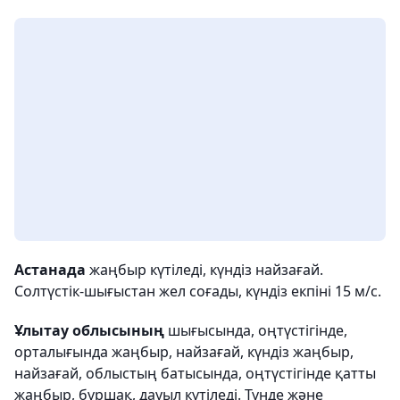
Астанада
жаңбыр күтіледі, күндіз найзағай.
Солтүстік-шығыстан жел соғады, күндіз екпіні 15 м/с.
Ұлытау облысының
шығысында, оңтүстігінде,
орталығында жаңбыр, найзағай, күндіз жаңбыр,
найзағай, облыстың батысында, оңтүстігінде қатты
жаңбыр, бұршақ, дауыл күтіледі. Түнде және