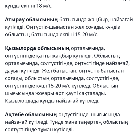
күндіз екпіні 18 м/с.
Атырау облысының
батысында жаңбыр, найзағай
күтіледі. Оңтүстік-шығыстан жел соғады, күндіз
облыстың батысында екпіні 15-20 м/с.
Қызылорда облысының
орталығында,
оңтүстігінде қатты жаңбыр күтіледі. Облыстың
орталығында, солтүстігінде, оңтүстігінде найзағай,
дауыл күтіледі. Жел батыстан, оңтүстік-батыстан
соғады, облыстың орталығында, солтүстігінде,
оңтүстігінде күші 15-20 м/с күтіледі. Облыстың
шығысында жоғары өрт қаупі сақталады.
Қызылордада күндіз найзағай күтіледі.
Ақтөбе облысының
оңтүстігінде, шығысында
найзағай күтіледі. Түнде және таңертең облыстың
солтүстігінде тұман күтіледі.