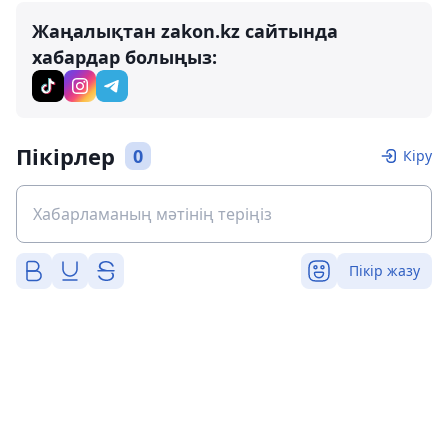
Жаңалықтан zakon.kz сайтында
хабардар болыңыз:
Пікірлер
0
Кіру
Пікір жазу