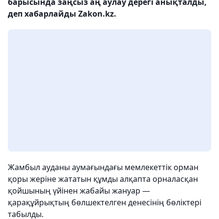
барысында заңсыз аң аулау дерегі анықталды,
деп хабарлайды Zakon.kz.
Жамбыл ауданы аумағындағы мемлекеттік орман
қоры жеріне жататын құмды алқапта орналасқан
қойшының үйінен жабайы жануар —
қарақұйрықтың бөлшектелген денесінің бөліктері
табылды.