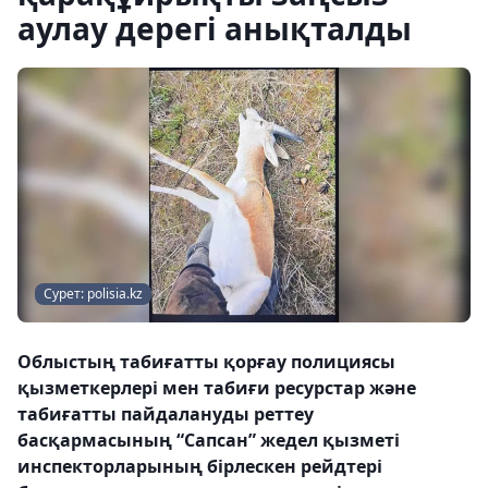
аулау дерегі анықталды
Сурет: polisia.kz
Облыстың табиғатты қорғау полициясы
қызметкерлері мен табиғи ресурстар және
табиғатты пайдалануды реттеу
басқармасының “Сапсан” жедел қызметі
инспекторларының бірлескен рейдтері