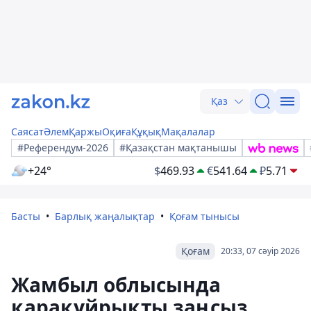
Қаз
Саясат
Әлем
Қаржы
Оқиға
Құқық
Мақалалар
#Референдум-2026
#Қазақстан мақтанышы
+24°
$
469.93
€
541.64
₽
5.71
Басты
Барлық жаңалықтар
Қоғам тынысы
Қоғам
20:33, 07 сәуір 2026
Жамбыл облысында
қарақұйрықты заңсыз