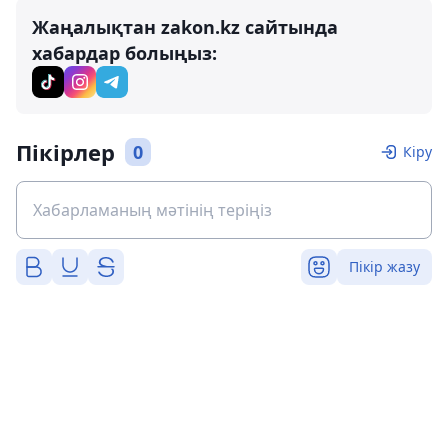
Жаңалықтан zakon.kz сайтында
хабардар болыңыз:
Пікірлер
0
Кіру
Пікір жазу