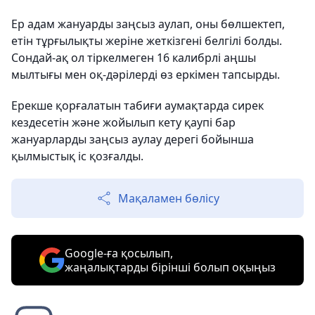
Ер адам жануарды заңсыз аулап, оны бөлшектеп,
етін тұрғылықты жеріне жеткізгені белгілі болды.
Сондай-ақ ол тіркелмеген 16 калибрлі аңшы
мылтығы мен оқ-дәрілерді өз еркімен тапсырды.
Ерекше қорғалатын табиғи аумақтарда сирек
кездесетін және жойылып кету қаупі бар
жануарларды заңсыз аулау дерегі бойынша
қылмыстық іс қозғалды.
Мақаламен бөлісу
Google-ға қосылып,
жаңалықтарды бірінші болып оқыңыз