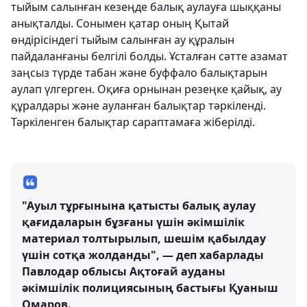
тыйым салынған кезеңде балық аулауға шыққаны
анықталды. Сонымен қатар оның Қытай
өндірісіндегі тыйым салынған ау құралын
пайдаланғаны белгілі болды. Ұсталған сәтте азамат
заңсыз түрде табан және буффало балықтарын
аулап үлгерген. Оқиға орнынан резеңке қайық, ау
құралдары және ауланған балықтар тәркіленді.
Тәркіленген балықтар сараптамаға жіберілді.
"Ауыл тұрғынына қатысты балық аулау
қағидаларын бұзғаны үшін әкімшілік
материал толтырылып, шешім қабылдау
үшін сотқа жолданды", — деп хабарлады
Павлодар облысы Ақтоғай ауданы
әкімшілік полициясының бастығы Қуаныш
Омаров.