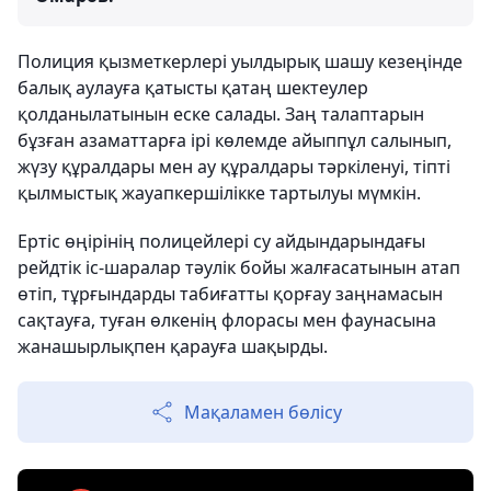
Полиция қызметкерлері уылдырық шашу кезеңінде
балық аулауға қатысты қатаң шектеулер
қолданылатынын еске салады. Заң талаптарын
бұзған азаматтарға ірі көлемде айыппұл салынып,
жүзу құралдары мен ау құралдары тәркіленуі, тіпті
қылмыстық жауапкершілікке тартылуы мүмкін.
Ертіс өңірінің полицейлері су айдындарындағы
рейдтік іс-шаралар тәулік бойы жалғасатынын атап
өтіп, тұрғындарды табиғатты қорғау заңнамасын
сақтауға, туған өлкенің флорасы мен фаунасына
жанашырлықпен қарауға шақырды.
Мақаламен бөлісу