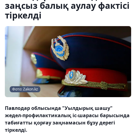
заңсыз балық аулау фактісі
тіркелді
Фото: Zakon.kz
Павлодар облысында "Уылдырық шашу"
жедел-профилактикалық іс-шарасы барысында
табиғатты қорғау заңнамасын бұзу дерегі
тіркелді.