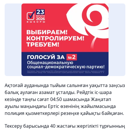
Ақтоғай ауданында тыйым салынған уақытта заңсыз
балық аулаған азамат ұсталды. Рейдтік іс-шара
кезінде таңғы сағат 04:50 шамасында Жаңатап
ауылы маңындағы Ертіс өзенінің жайылмасында
полиция қызметкерлері резеңке қайықты байқаған.
Тексеру барысында 40 жастағы жергілікті тұрғынның