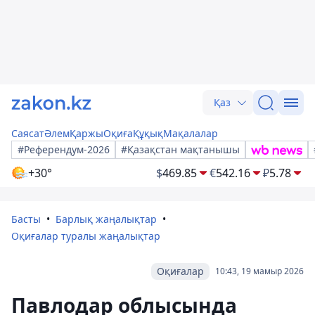
Қаз
Саясат
Әлем
Қаржы
Оқиға
Құқық
Мақалалар
#Референдум-2026
#Қазақстан мақтанышы
+30°
$
469.85
€
542.16
₽
5.78
Басты
Барлық жаңалықтар
Оқиғалар туралы жаңалықтар
Оқиғалар
10:43, 19 мамыр 2026
Павлодар облысында