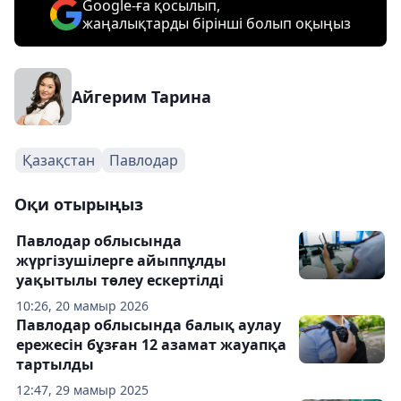
Google-ға қосылып,
жаңалықтарды бірінші болып оқыңыз
Айгерим Тарина
Қазақстан
Павлодар
Оқи отырыңыз
Павлодар облысында
жүргізушілерге айыппұлды
уақытылы төлеу ескертілді
10:26, 20 мамыр 2026
Павлодар облысында балық аулау
ережесін бұзған 12 азамат жауапқа
тартылды
12:47, 29 мамыр 2025