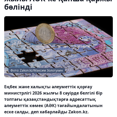
бөлінді
Фото: Zakon.kz/Максим Золотухин
Еңбек және халықты әлеуметтік қорғау
министрлігі 2026 жылғы 8 сәуірде белгілі бір
топтағы қазақстандықтарға адресаттық
әлеуметтік көмек (АӘК) тағайындалатынын
еске салды, деп хабарлайды Zakon.kz.