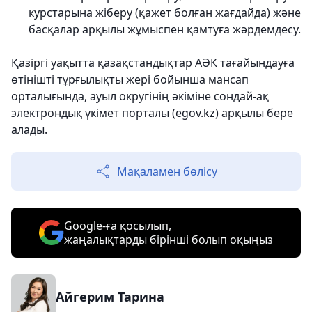
курстарына жіберу (қажет болған жағдайда) және
басқалар арқылы жұмыспен қамтуға жәрдемдесу.
Қазіргі уақытта қазақстандықтар АӘК тағайындауға
өтінішті тұрғылықты жері бойынша мансап
орталығында, ауыл округінің әкіміне сондай-ақ
электрондық үкімет порталы (egov.kz) арқылы бере
алады.
Мақаламен бөлісу
Google-ға қосылып,
жаңалықтарды бірінші болып оқыңыз
Айгерим Тарина