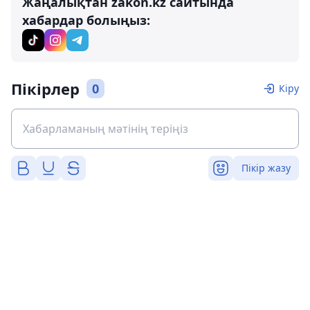
Жаңалықтан zakon.kz сайтында
хабардар болыңыз:
Пікірлер
0
Кіру
Пікір жазу