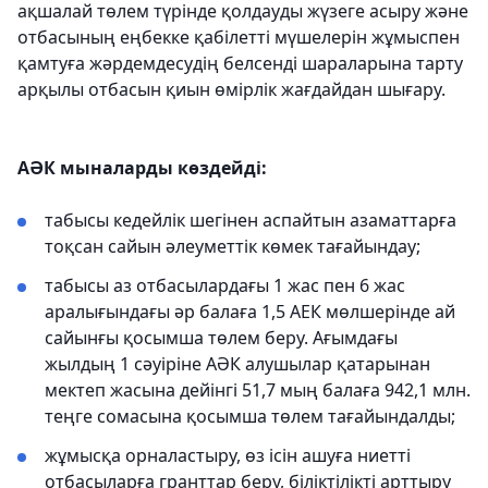
ақшалай төлем түрінде қолдауды жүзеге асыру және
отбасының еңбекке қабілетті мүшелерін жұмыспен
қамтуға жәрдемдесудің белсенді шараларына тарту
арқылы отбасын қиын өмірлік жағдайдан шығару.
АӘК мыналарды көздейді:
табысы кедейлік шегінен аспайтын азаматтарға
тоқсан сайын әлеуметтік көмек тағайындау;
табысы аз отбасылардағы 1 жас пен 6 жас
аралығындағы әр балаға 1,5 АЕК мөлшерінде ай
сайынғы қосымша төлем беру. Ағымдағы
жылдың 1 сәуіріне АӘК алушылар қатарынан
мектеп жасына дейінгі 51,7 мың балаға 942,1 млн.
теңге сомасына қосымша төлем тағайындалды;
жұмысқа орналастыру, өз ісін ашуға ниетті
отбасыларға гранттар беру, біліктілікті арттыру