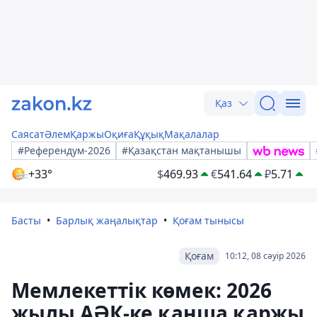
Қаз
Саясат
Әлем
Қаржы
Оқиға
Құқық
Мақалалар
#Референдум-2026
#Қазақстан мақтанышы
+33°
$
469.93
€
541.64
₽
5.71
Басты
Барлық жаңалықтар
Қоғам тынысы
Қоғам
10:12, 08 сәуір 2026
Мемлекеттік көмек: 2026
жылы АӘК-ке қанша қаржы