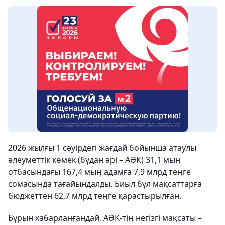
2026 жылғы 1 сәуірдегі жағдай бойынша атаулы
әлеуметтік көмек (бұдан әрі – АӘК) 31,1 мың
отбасындағы 167,4 мың адамға 7,9 млрд теңге
сомасында тағайындалды. Биыл бұл мақсаттарға
бюджеттен 62,7 млрд теңге қарастырылған.
Бұрын хабарланғандай, АӘК-тің негізгі мақсаты –