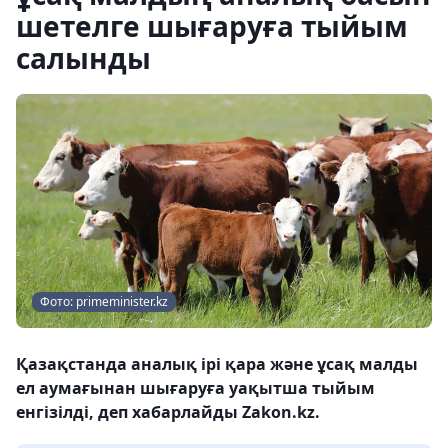
шетелге шығаруға тыйым
салынды
Фото: primeminister.kz
Қазақстанда аналық ірі қара және ұсақ малды
ел аумағынан шығаруға уақытша тыйым
енгізілді, деп хабарлайды Zakon.kz.