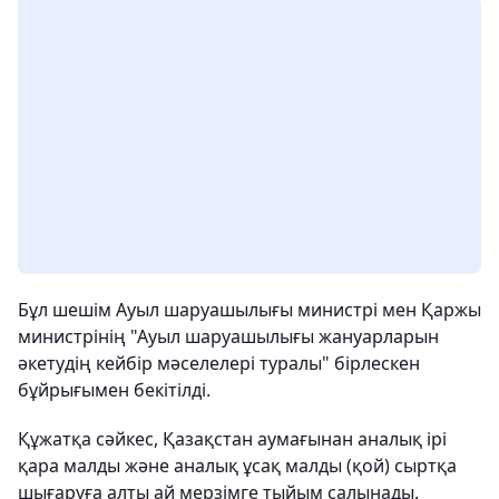
Бұл шешім Ауыл шаруашылығы министрі мен Қаржы
министрінің "Ауыл шаруашылығы жануарларын
әкетудің кейбір мәселелері туралы" бірлескен
бұйрығымен бекітілді.
Құжатқа сәйкес, Қазақстан аумағынан аналық ірі
қара малды және аналық ұсақ малды (қой) сыртқа
шығаруға алты ай мерзімге тыйым салынады.