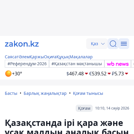
Қаз
Саясат
Әлем
Қаржы
Оқиға
Құқық
Мақалалар
#Референдум-2026
#Қазақстан мақтанышы
+30°
$
467.48
€
539.52
₽
5.73
Басты
Барлық жаңалықтар
Қоғам тынысы
Қоғам
10:10, 14 сәуір 2026
Қазақстанда ірі қара және
ұсақ малдың аналық басын