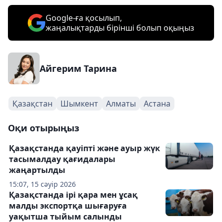
Google-ға қосылып,
жаңалықтарды бірінші болып оқыңыз
Айгерим Тарина
Қазақстан
Шымкент
Алматы
Астана
Оқи отырыңыз
Қазақстанда қауіпті және ауыр жүк
тасымалдау қағидалары
жаңартылды
15:07, 15 сәуір 2026
Қазақстанда ірі қара мен ұсақ
малды экспортқа шығаруға
уақытша тыйым салынды