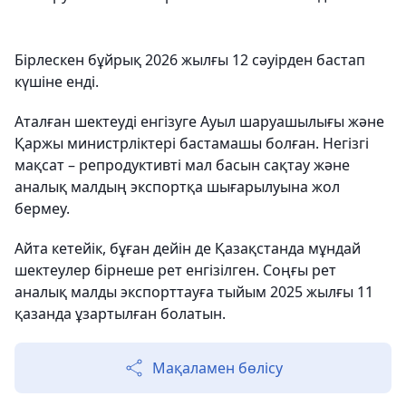
Бірлескен бұйрық 2026 жылғы 12 сәуірден бастап
күшіне енді.
Аталған шектеуді енгізуге Ауыл шаруашылығы және
Қаржы министрліктері бастамашы болған. Негізгі
мақсат – репродуктивті мал басын сақтау және
аналық малдың экспортқа шығарылуына жол
бермеу.
Айта кетейік, бұған дейін де Қазақстанда мұндай
шектеулер бірнеше рет енгізілген. Соңғы рет
аналық малды экспорттауға тыйым 2025 жылғы 11
қазанда ұзартылған болатын.
Мақаламен бөлісу