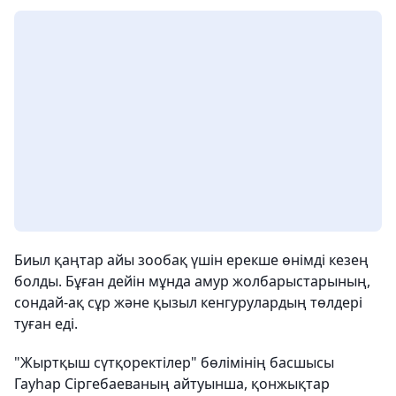
Биыл қаңтар айы зообақ үшін ерекше өнімді кезең
болды. Бұған дейін мұнда амур жолбарыстарының,
сондай-ақ сұр және қызыл кенгурулардың төлдері
туған еді.
"Жыртқыш сүтқоректілер" бөлімінің басшысы
Гауһар Сіргебаеваның айтуынша, қонжықтар