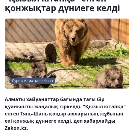
қонжықтар дүниеге келді
Сурет: Алматы зообағы
Алматы хайуанаттар бағында тағы бір
қуанышты жаңалық тіркелді. "Қызыл кітапқа"
енген Тянь-Шань қоңыр аюларының жұбынан
екі қонжық дүниеге келді, деп хабарлайды
Zakon.kz.