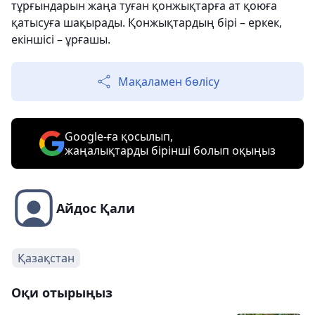
тұрғындарын жаңа туған қонжықтарға ат қоюға
қатысуға шақырады. Қонжықтардың бірі – еркек,
екіншісі – ұрғашы.
Мақаламен бөлісу
Google-ға қосылып,
жаңалықтарды бірінші болып оқыңыз
Айдос Қали
Қазақстан
Оқи отырыңыз