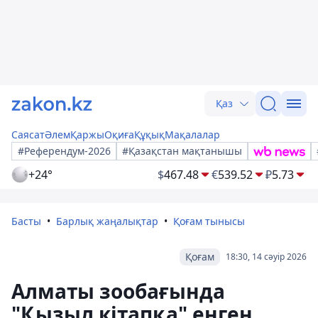
Қаз
Саясат
Әлем
Қаржы
Оқиға
Құқық
Мақалалар
#Референдум-2026
#Қазақстан мақтанышы
+24°
$
467.48
€
539.52
₽
5.73
Басты
Барлық жаңалықтар
Қоғам тынысы
Қоғам
18:30, 14 сәуір 2026
Алматы зообағында
"Қызыл кітапқа" енген