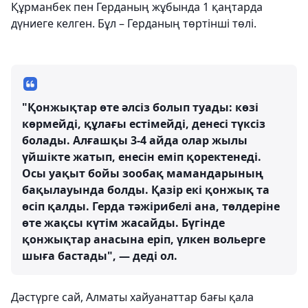
Құрманбек пен Герданың жұбында 1 қаңтарда
дүниеге келген. Бұл – Герданың төртінші төлі.
"Қонжықтар өте әлсіз болып туады: көзі
көрмейді, құлағы естімейді, денесі түксіз
болады. Алғашқы 3-4 айда олар жылы
үйшікте жатып, енесін еміп қоректенеді.
Осы уақыт бойы зообақ мамандарының
бақылауында болды. Қазір екі қонжық та
өсіп қалды. Герда тәжірибелі ана, төлдеріне
өте жақсы күтім жасайды. Бүгінде
қонжықтар анасына еріп, үлкен вольерге
шыға бастады", — деді ол.
Дәстүрге сай, Алматы хайуанаттар бағы қала