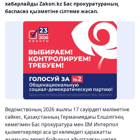
хабарлайды Zakon.kz Бас прокуратураның
баспасөз қызметіне сілтеме жасап.
Ведомствоның 2026 жылғы 17 сәуірдегі мәліметіне
сәйкес, Қазақстанның Германиядағы Елшілігінің
көмегімен Бас прокуратура мен ІІМ Интерпол
қызметкерлері аса ірі көлемдегі қаражатты
жымқыру дерегі бойынша айыпталған шетел