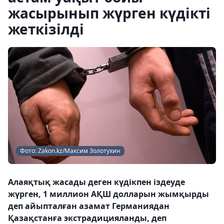
жасырынып жүрген күдікті
жеткізілді
Фото: Zakon.kz/Максим Золотухин
Алаяқтық жасады деген күдікпен іздеуде
жүрген, 1 миллион АҚШ долларын жымқырды
деп айыпталған азамат Германиядан
Қазақстанға экстрадицияланды, деп