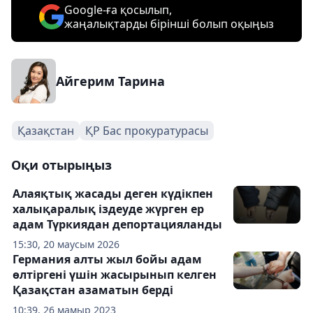
Google-ға қосылып,
жаңалықтарды бірінші болып оқыңыз
Айгерим Тарина
Қазақстан
ҚР Бас прокуратурасы
Оқи отырыңыз
Алаяқтық жасады деген күдікпен
халықаралық іздеуде жүрген ер
адам Түркиядан депортацияланды
15:30, 20 маусым 2026
Германия алты жыл бойы адам
өлтіргені үшін жасырынып келген
Қазақстан азаматын берді
10:39, 26 мамыр 2023