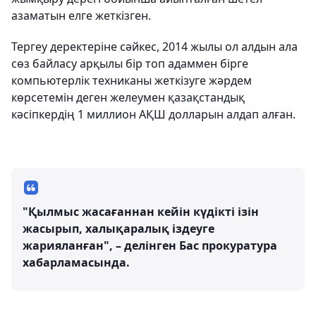
азаматын елге жеткізген.
Тергеу деректеріне сәйкес, 2014 жылы ол алдын ала
сөз байласу арқылы бір топ адаммен бірге
компьютерлік техниканы жеткізуге жәрдем
көрсетемін деген желеумен қазақстандық
кәсіпкердің 1 миллион АҚШ долларын алдап алған.
"Қылмыс жасағаннан кейін күдікті ізін
жасырып, халықаралық іздеуге
жарияланған", – делінген Бас прокуратура
хабарламасында.