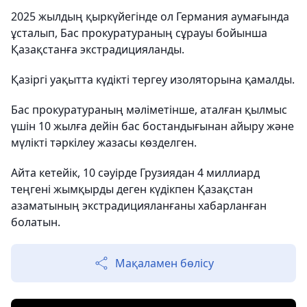
2025 жылдың қыркүйегінде ол Германия аумағында
ұсталып, Бас прокуратураның сұрауы бойынша
Қазақстанға экстрадицияланды.
Қазіргі уақытта күдікті тергеу изоляторына қамалды.
Бас прокуратураның мәліметінше, аталған қылмыс
үшін 10 жылға дейін бас бостандығынан айыру және
мүлікті тәркілеу жазасы көзделген.
Айта кетейік, 10 сәуірде Грузиядан 4 миллиард
теңгені жымқырды деген күдікпен Қазақстан
азаматының экстрадицияланғаны хабарланған
болатын.
Мақаламен бөлісу