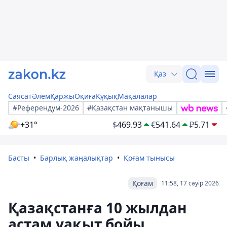
Қаз
Саясат
Әлем
Қаржы
Оқиға
Құқық
Мақалалар
#Референдум-2026
#Қазақстан мақтанышы
+31°
$
469.93
€
541.64
₽
5.71
Басты
Барлық жаңалықтар
Қоғам тынысы
Қоғам
11:58, 17 сәуір 2026
Қазақстанға 10 жылдан
астам уақыт бойы