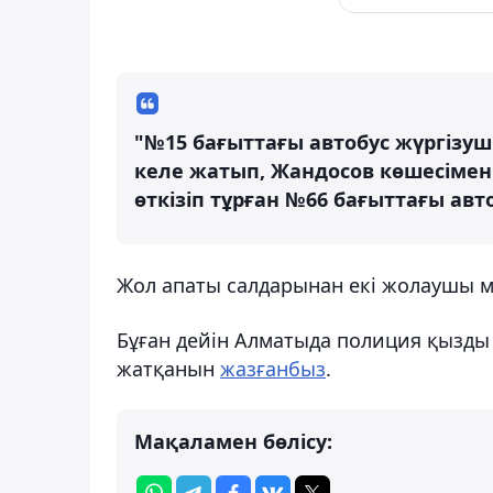
"№15 бағыттағы автобус жүргізуш
келе жатып, Жандосов көшесімен
өткізіп тұрған №66 бағыттағы авт
Жол апаты салдарынан екі жолаушы м
Бұған дейін Алматыда полиция қызды қ
жатқанын
жазғанбыз
.
Мақаламен бөлісу: