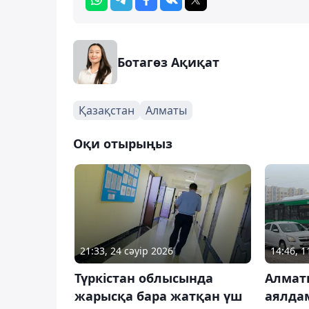
Ботагөз Ақиқат
Қазақстан
Алматы
Оқи отырыңыз
21:33, 24 сәуір 2026
14:46, 
Түркістан облысында
Алмат
жарысқа бара жатқан үш
аялда