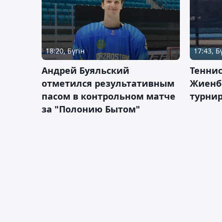
18:20, Бүгін
17:43, Б
Андрей Буяльский
Теннис
отметился результативным
Жиенб
пасом в контрольном матче
турнир
за "Полонию Бытом"