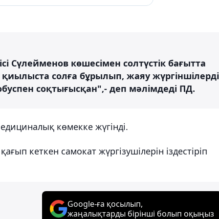
ісі Сүлейменов көшесімен солтүстік бағытта
 қиылыста солға бұрылып, жаяу жүргіншілерді
обуспен соқтығысқан",- деп мәлімдеді ПД.
едициналық көмекке жүгінді.
ағып кеткен самокат жүргізушілерін іздестіріп
Google-ға қосылып,
жаңалықтарды бірінші болып оқыңыз