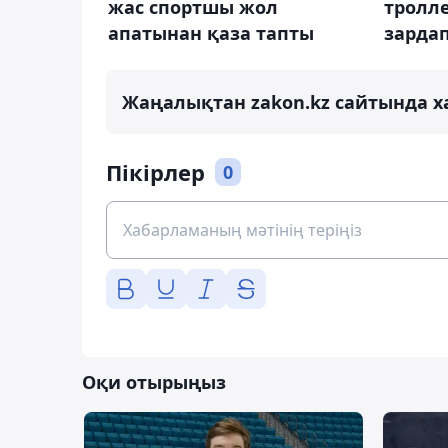
жас спортшы жол
тролл
апатынан қаза тапты
зарда
Жаңалықтан zakon.kz сайтында х
Пікірлер
0
Оқи отырыңыз