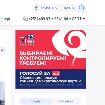
Алматы
Қаз
+25°
$
469.93
€
541.64
₽
5.71
алтері
ам
Соңғы
Танымал