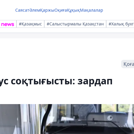
Саясат
Әлем
Қаржы
Оқиға
Құқық
Мақалалар
#Қазақмыс
#Салыстырмалы Қазақстан
#Халық бухг
Қоғ
ус соқтығысты: зардап