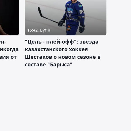
16:42, Бүгін
н-
"Цель - плей-офф": звезда
никогда
казахстанского хоккея
вия от
Шестаков о новом сезоне в
составе "Барыса"