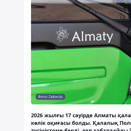
Фото: Zakon.kz
2026 жылғы 17 сәуірде Алматы қал
көлік оқиғасы болды. Қалалық Пол
түсініктеме берді, деп хабарлайды 