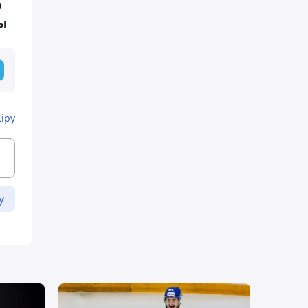
р
ы
Кіру
у