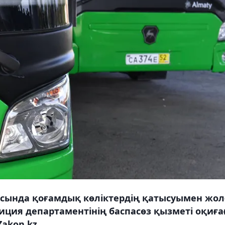
асында қоғамдық көліктердің қатысуымен жол
иция департаментінің баспасөз қызметі оқиға
Zakon.kz.