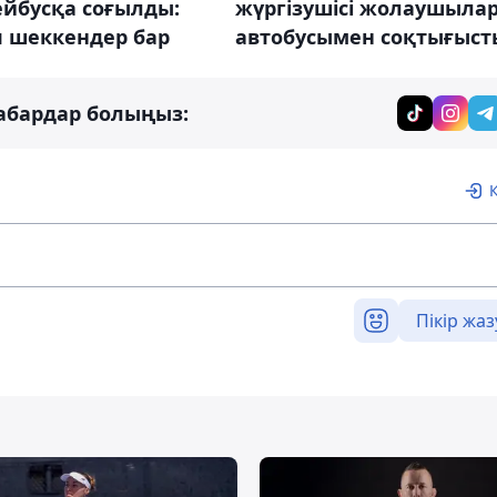
ейбусқа соғылды:
жүргізушісі жолаушыла
п шеккендер бар
автобусымен соқтығыст
абардар болыңыз:
Пікір жаз