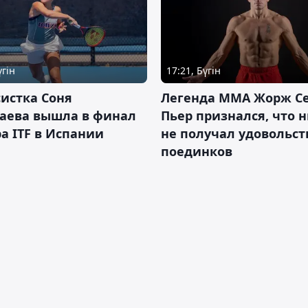
үгін
17:21, Бүгін
истка Соня
Легенда ММА Жорж Се
аева вышла в финал
Пьер признался, что 
а ITF в Испании
не получал удовольст
поединков