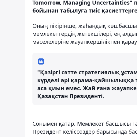
Tomorrow, Managing Uncertainties"
бойынан табылуға тиіс қасиеттерге
Оның пікірінше, жаһандық көшбасшы
мемлекеттердің жетекшілері, ең алдым
мәселелеріне жауапкершілікпен қарау
"Қазіргі сәтте стратегиялық ұст
күрделі әрі қарама-қайшылыққа т
аса қиын емес. Жай ғана жауапке
Қазақстан Президенті.
Сонымен қатар, Мемлекет басшысы Тая
Президент келіссөздер барысында бас