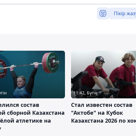
Пікір жаз
үгін
11:42, Бүгін
лился состав
Стал известен состав
й сборной Казахстана
"Актобе" на Кубок
ёлой атлетике на
Казахстана 2026 по х
у