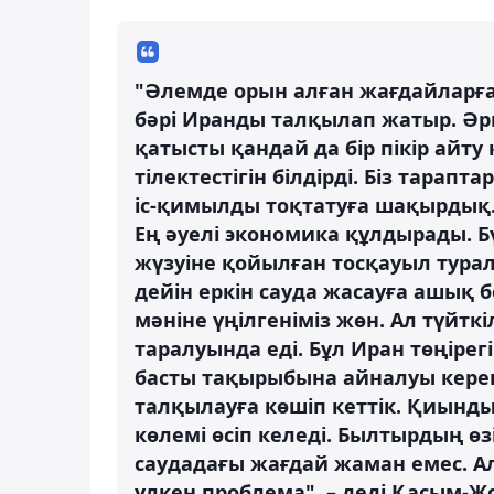
"Әлемде орын алған жағдайларға 
бәрі Иранды талқылап жатыр. Әрин
қатысты қандай да бір пікір айт
тілектестігін білдірді. Біз тара
іс-қимылды тоқтатуға шақырдық. 
Ең әуелі экономика құлдырады. Б
жүзуіне қойылған тосқауыл тура
дейін еркін сауда жасауға ашық 
мәніне үңілгеніміз жөн. Ал түйт
таралуында еді. Бұл Иран төңірег
басты тақырыбына айналуы керек.
талқылауға көшіп кеттік. Қиынд
көлемі өсіп келеді. Былтырдың өз
саудадағы жағдай жаман емес. А
үлкен проблема", – деді Қасым-Ж