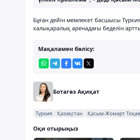
Бұған дейін мемлекет басшысы Түрк
халықаралық аренадағы беделін арт
Мақаламен бөлісу:
Ботагөз Ақиқат
Түркия
Қазақстан
Қасым-Жомарт Тоқа
Оқи отырыңыз