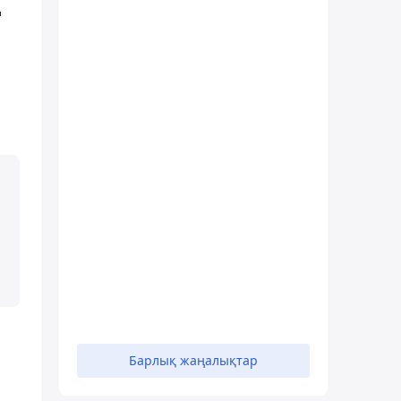
ң
Барлық жаңалықтар