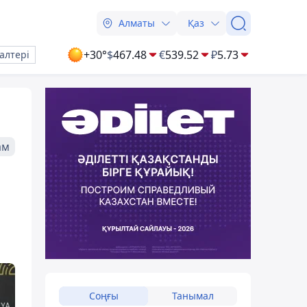
Алматы
Қаз
+30°
$
467.48
€
539.52
₽
5.73
алтері
ам
Соңғы
Танымал