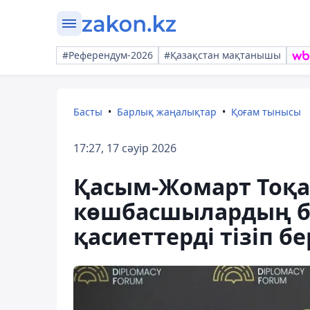
#Референдум-2026
#Қазақстан мақтанышы
Басты
Барлық жаңалықтар
Қоғам тынысы
17:27, 17 сәуір 2026
Қасым-Жомарт Тоқае
көшбасшылардың бо
қасиеттерді тізіп бе