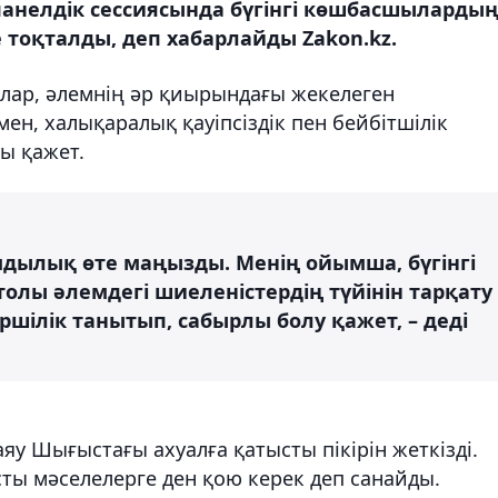
 панелдік сессиясында бүгінгі көшбасшыларды
 тоқталды, деп хабарлайды Zakon.kz.
лар, әлемнің әр қиырындағы жекелеген
ен, халықаралық қауіпсіздік пен бейбітшілік
ы қажет.
амдылық өте маңызды. Менің ойымша, бүгінгі
олы әлемдегі шиеленістердің түйінін тарқату
ршілік танытып, сабырлы болу қажет, – деді
у Шығыстағы ахуалға қатысты пікірін жеткізді.
ты мәселелерге ден қою керек деп санайды.