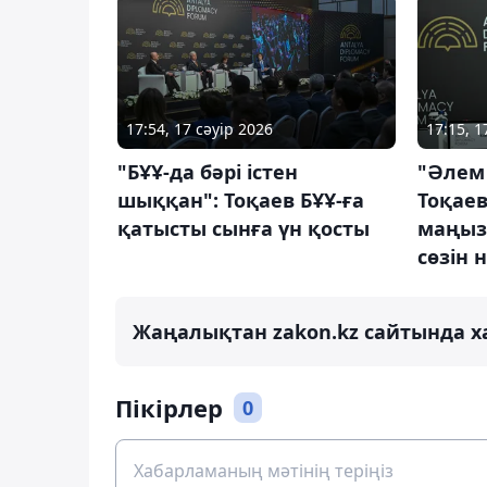
17:54, 17 сәуір 2026
17:15, 1
"БҰҰ-да бәрі істен
"Әлем
шыққан": Тоқаев БҰҰ-ға
Тоқае
қатысты сынға үн қосты
маңыз
сөзін 
Жаңалықтан zakon.kz сайтында х
Пікірлер
0