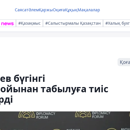
Саясат
Әлем
Қаржы
Оқиға
Құқық
Мақалалар
#Қазақмыс
#Салыстырмалы Қазақстан
#Халық бухг
Қоғ
в бүгінгі
йынан табылуға тиіс
рді