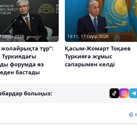
7 сәуір 2026
13:11, 17 сәуір 2026
 жолайрықта тұр":
Қасым-Жомарт Тоқаев
в Түркиядағы
Түркияға жұмыс
ды форумда өз
сапарымен келді
неден бастады
абардар болыңыз: