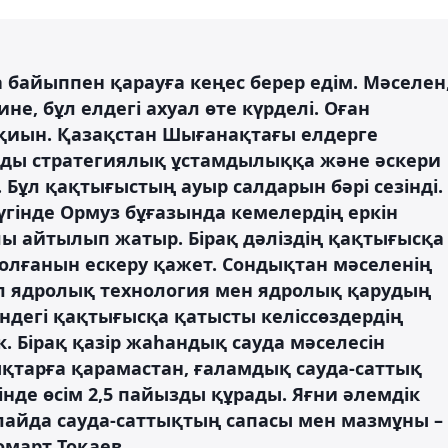
байыппен қарауға кеңес берер едім. Мәселен
е, бұл елдегі ахуал өте күрделі. Оған
у қиын. Қазақстан Шығанақтағы елдерге
птарды стратегиялық ұстамдылыққа және әскери
Бұл қақтығыстың ауыр салдарын бәрі сезінді.
үгінде Ормуз бұғазында кемелердің еркін
лы айтылып жатыр. Бірақ дәліздің қақтығысқа
болғанын ескеру қажет. Сондықтан мәселенің
кіл ядролық технология мен ядролық қарудың
індегі қақтығысқа қатысты келіссөздердің
 Бірақ қазір жаһандық сауда мәселесін
ықтарға қарамастан, ғаламдық сауда-саттық
інде өсім 2,5 пайызды құрады. Яғни әлемдік
лайда сауда-саттықтың сапасы мен мазмұны –
омарт Тоқаев.