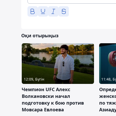
Оқи отырыңыз
12:09, Бүгін
11:48, Б
Чемпион UFC Алекс
Опреде
Волкановски начал
женско
подготовку к бою против
по тяж
Мовсара Евлоева
Азиад