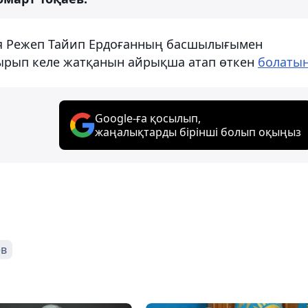
ия Режеп Тайип Ердоғанның басшылығымен
тырып келе жатқанын айрықша атап өткен
болаты
Google-ға қосылып,
жаңалықтарды бірінші болып оқыңыз
ев