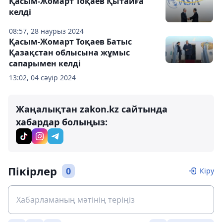
Қасым-Жомарт Тоқаев Қытайға
келді
08:57, 28 наурыз 2024
Қасым-Жомарт Тоқаев Батыс
Қазақстан облысына жұмыс
сапарымен келді
13:02, 04 сәуір 2024
Жаңалықтан zakon.kz сайтында
хабардар болыңыз:
Пікірлер
0
Кіру