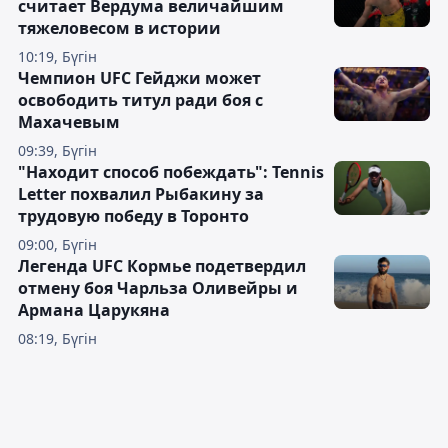
считает Вердума величайшим
тяжеловесом в истории
10:19, Бүгін
Чемпион UFC Гейджи может
освободить титул ради боя с
Махачевым
09:39, Бүгін
"Находит способ побеждать": Tennis
Letter похвалил Рыбакину за
трудовую победу в Торонто
09:00, Бүгін
Легенда UFC Кормье подетвердил
отмену боя Чарльза Оливейры и
Армана Царукяна
08:19, Бүгін