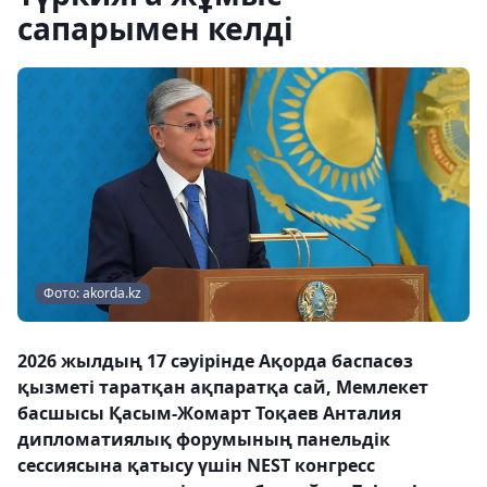
сапарымен келді
Фото: akorda.kz
2026 жылдың 17 сәуірінде Ақорда баспасөз
қызметі таратқан ақпаратқа сай, Мемлекет
басшысы Қасым-Жомарт Тоқаев Анталия
дипломатиялық форумының панельдік
сессиясына қатысу үшін NEST конгресс