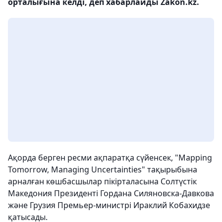
орталығына келді, деп хабарлайды Zakon.kz.
Ақорда берген ресми ақпаратқа сүйенсек, "Mapping
Tomorrow, Managing Uncertainties" тақырыбына
арналған көшбасшылар пікірталасына Солтүстік
Македония Президенті Гордана Силяновска-Давкова
және Грузия Премьер-министрі Ираклий Кобахидзе
қатысады.