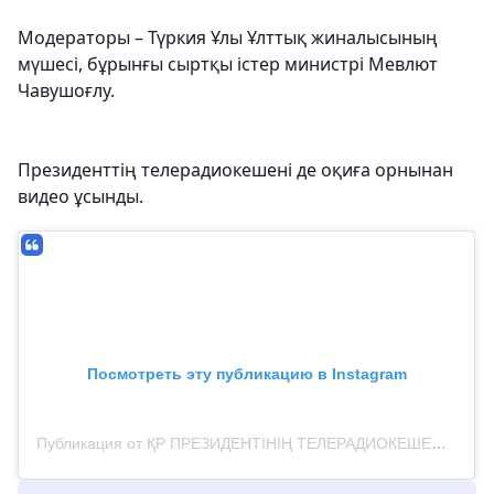
Модераторы – Түркия Ұлы Ұлттық жиналысының
мүшесі, бұрынғы сыртқы істер министрі Мевлют
Чавушоғлу.
Президенттің телерадиокешені де оқиға орнынан
видео ұсынды.
Посмотреть эту публикацию в Instagram
Публикация от ҚР ПРЕЗИДЕНТІНІҢ ТЕЛЕРАДИОКЕШЕНІ (@ptrk.kz)