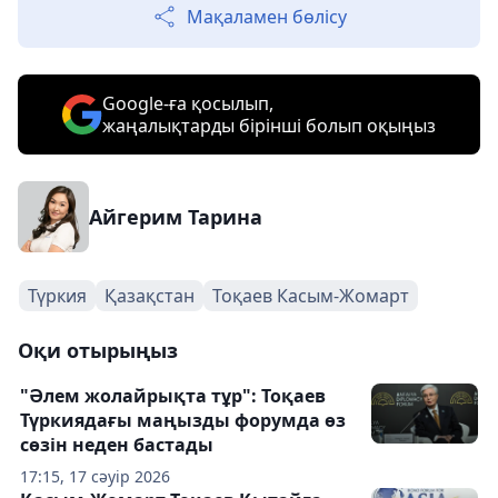
Мақаламен бөлісу
Google-ға қосылып,
жаңалықтарды бірінші болып оқыңыз
Айгерим Тарина
Түркия
Қазақстан
Тоқаев Касым-Жомарт
Оқи отырыңыз
"Әлем жолайрықта тұр": Тоқаев
Түркиядағы маңызды форумда өз
сөзін неден бастады
17:15, 17 сәуір 2026