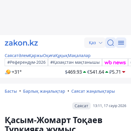
Қаз
Саясат
Әлем
Қаржы
Оқиға
Құқық
Мақалалар
#Референдум-2026
#Қазақстан мақтанышы
+31°
$
469.93
€
541.64
₽
5.71
Басты
Барлық жаңалықтар
Саясат жаңалықтары
Саясат
13:11, 17 сәуір 2026
Қасым-Жомарт Тоқаев
Түркияға жұмыс