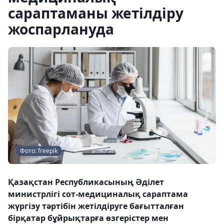
сараптаманы жетілдіру
жоспарлануда
Фото: freepik
Қазақстан Республикасының Әділет
министрлігі сот-медициналық сараптама
жүргізу тәртібін жетілдіруге бағытталған
бірқатар бұйрықтарға өзгерістер мен