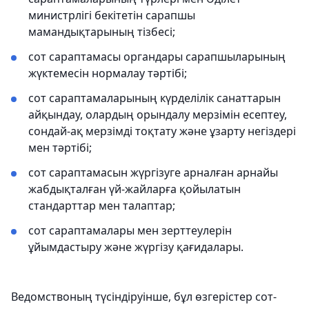
министрлігі бекітетін сарапшы
мамандықтарының тізбесі;
сот сараптамасы органдары сарапшыларының
жүктемесін нормалау тәртібі;
сот сараптамаларының күрделілік санаттарын
айқындау, олардың орындалу мерзімін есептеу,
сондай-ақ мерзімді тоқтату және ұзарту негіздері
мен тәртібі;
сот сараптамасын жүргізуге арналған арнайы
жабдықталған үй-жайларға қойылатын
стандарттар мен талаптар;
сот сараптамалары мен зерттеулерін
ұйымдастыру және жүргізу қағидалары.
Ведомствоның түсіндіруінше, бұл өзгерістер сот-