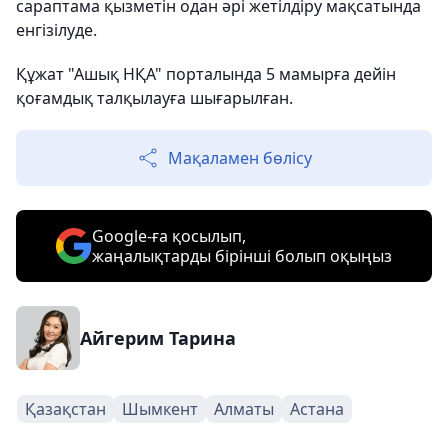
сараптама қызметін одан әрі жетілдіру мақсатында
енгізілуде.
Құжат "Ашық НҚА" порталында 5 мамырға дейін
қоғамдық талқылауға шығарылған.
Мақаламен бөлісу
Google-ға қосылып,
жаңалықтарды бірінші болып оқыңыз
Айгерим Тарина
Қазақстан
Шымкент
Алматы
Астана