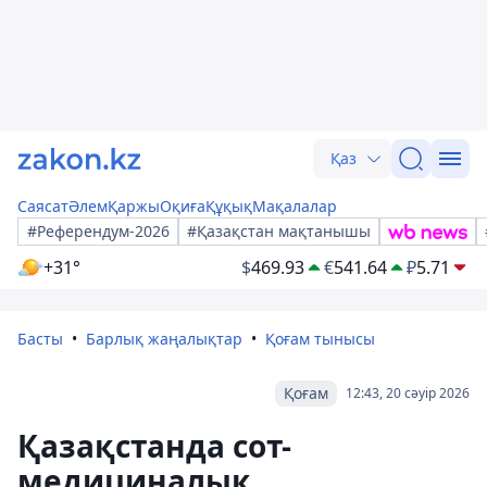
Қаз
Саясат
Әлем
Қаржы
Оқиға
Құқық
Мақалалар
#Референдум-2026
#Қазақстан мақтанышы
+31°
$
469.93
€
541.64
₽
5.71
Басты
Барлық жаңалықтар
Қоғам тынысы
Қоғам
12:43, 20 сәуір 2026
Қазақстанда сот-
медициналық