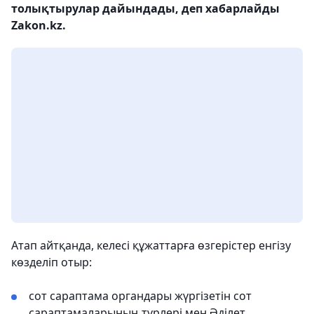
толықтырулар дайындады, деп хабарлайды
Zakon.kz.
Атап айтқанда, келесі құжаттарға өзгерістер енгізу
көзделіп отыр:
сот сараптама органдары жүргізетін сот
сараптамаларының түрлері мен Әділет