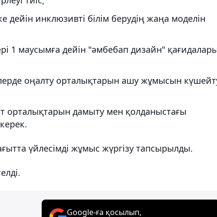
ке дейін инклюзивті білім берудің жаңа моделін
ері 1 маусымға дейін "әмбебап дизайн" қағидалар
рлерде оңалту орталықтарын ашу жұмысын күшейт
рт орталықтарын дамыту мен қолданыстағы
керек.
ағытта үйлесімді жұмыс жүргізу тапсырылды.
елді.
Google-ға қосылып,