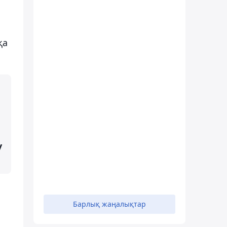
қа
у
Барлық жаңалықтар