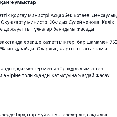
тқан жұмыстар
тік қорғау министрі Асқарбек Ертаев, Денсаулық
 Оқу-ағарту министрі Жұлдыз Сүлейменова, Көлік
е де жауапты тұлғалар баяндама жасады.
азақстанда ерекше қажеттіліктері бар шамамен 75
,7%-ын құрайды. Олардың жартысынан астамы
ттардың қызметтер мен инфрақұрылымға тең
ғам өміріне толыққанды қатысуына жағдай жасау
лерде бірқатар жүйелі мәселелердің сақталып