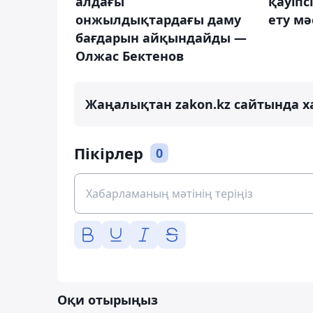
алдағы
қауіпс
онжылдықтардағы даму
ету мә
бағдарын айқындайды —
Олжас Бектенов
Жаңалықтан zakon.kz сайтында х
Пікірлер
0
Оқи отырыңыз