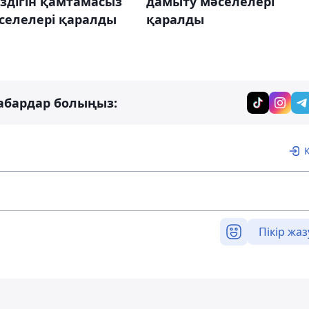
іздігін қамтамасыз
дамыту мәселелері
селелері қаралды
қаралды
абардар болыңыз:
Пікір жаз