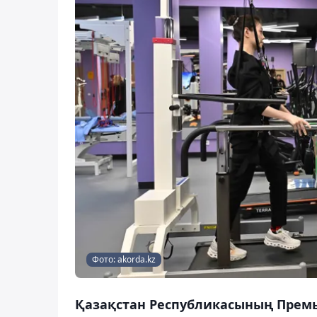
Фото: akorda.kz
Қазақстан Республикасының Премь