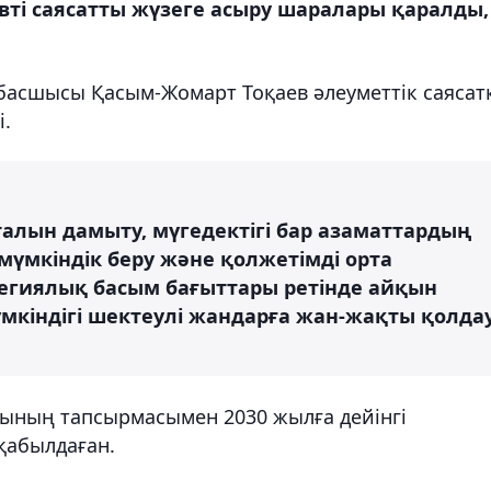
ті саясатты жүзеге асыру шаралары қаралды,
асшысы Қасым-Жомарт Тоқаев әлеуметтік саясат
і.
алын дамыту, мүгедектігі бар азаматтардың
мүмкіндік беру және қолжетімді орта
егиялық басым бағыттары ретінде айқын
 мүмкіндігі шектеулі жандарға жан-жақты қолда
ының тапсырмасымен 2030 жылға дейінгі
қабылдаған.