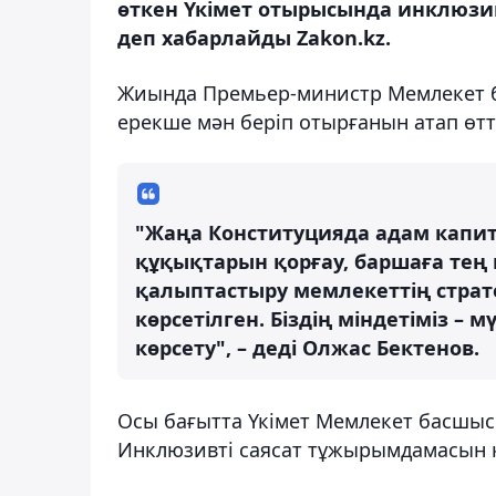
өткен Үкімет отырысында инклюзив
деп хабарлайды Zakon.kz.
Жиында Премьер-министр Мемлекет б
ерекше мән беріп отырғанын атап өтт
"Жаңа Конституцияда адам капит
құқықтарын қорғау, баршаға тең 
қалыптастыру мемлекеттің страт
көрсетілген. Біздің міндетіміз –
көрсету", – деді Олжас Бектенов.
Осы бағытта Үкімет Мемлекет басшыс
Инклюзивті саясат тұжырымдамасын 