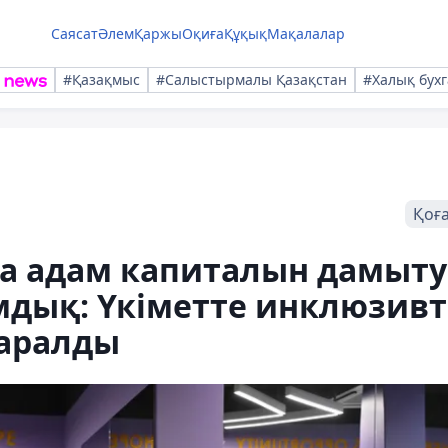
Саясат
Әлем
Қаржы
Оқиға
Құқық
Мақалалар
#Қазақмыс
#Салыстырмалы Қазақстан
#Халық бухг
Қоғ
а адам капиталын дамыту
мдық: Үкіметте инклюзивт
қаралды