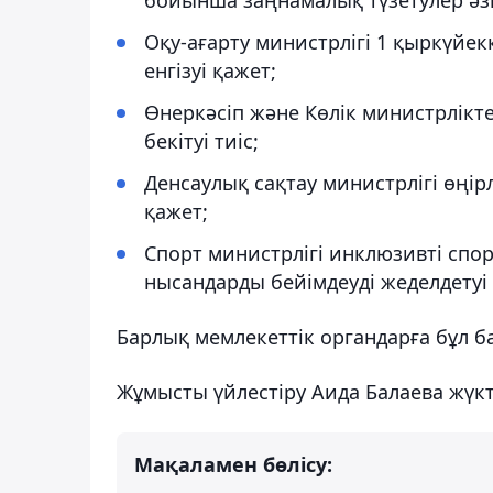
Оқу-ағарту министрлігі 1 қыркүйек
енгізуі қажет;
Өнеркәсіп және Көлік министрлікт
бекітуі тиіс;
Денсаулық сақтау министрлігі өңі
қажет;
Спорт министрлігі инклюзивті спо
нысандарды бейімдеуді жеделдетуі 
Барлық мемлекеттік органдарға бұл б
Жұмысты үйлестіру Аида Балаева жүкт
Мақаламен бөлісу: