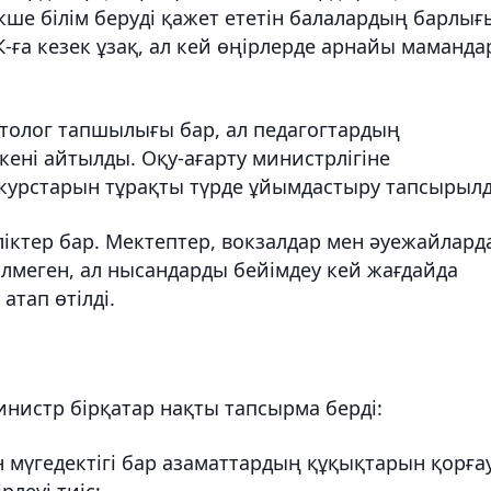
кше білім беруді қажет ететін балалардың барлығ
ға кезек ұзақ, ал кей өңірлерде арнайы маманда
итолог тапшылығы бар, ал педагогтардың
кені айтылды. Оқу-ағарту министрлігіне
 курстарын тұрақты түрде ұйымдастыру тапсырыл
іктер бар. Мектептер, вокзалдар мен әуежайлард
ілмеген, ал нысандарды бейімдеу кей жағдайда
тап өтілді.
истр бірқатар нақты тапсырма берді:
н мүгедектігі бар азаматтардың құқықтарын қорға
леуі тиіс;