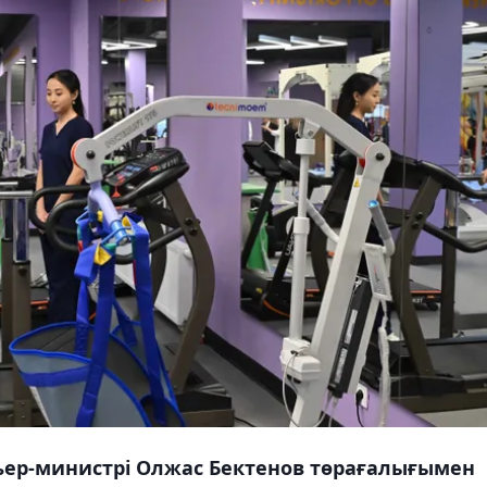
ер-министрі Олжас Бектенов төрағалығымен