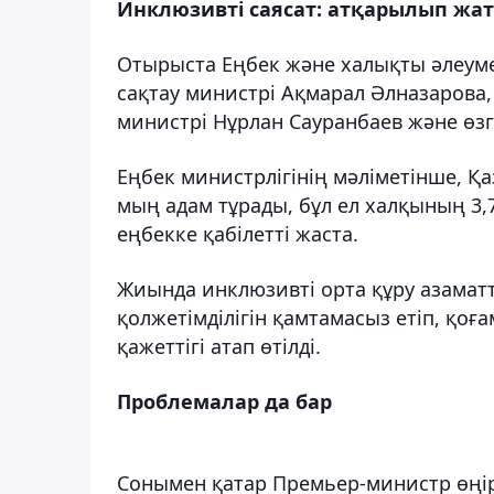
Инклюзивті саясат: атқарылып жа
Отырыста Еңбек және халықты әлеумет
сақтау министрі Ақмарал Әлназарова,
министрі Нұрлан Сауранбаев және өзг
Еңбек министрлігінің мәліметінше, Қ
мың адам тұрады, бұл ел халқының 3
еңбекке қабілетті жаста.
Жиында инклюзивті орта құру азама
қолжетімділігін қамтамасыз етіп, қо
қажеттігі атап өтілді.
Проблемалар да бар
Сонымен қатар Премьер-министр өңір