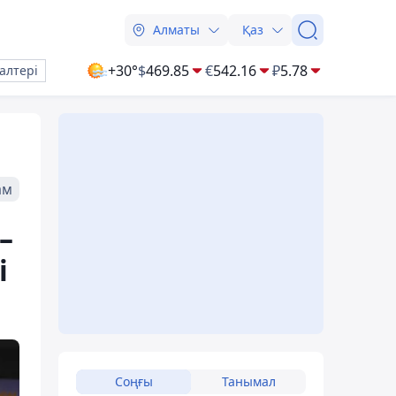
Алматы
Қаз
+30°
$
469.85
€
542.16
₽
5.78
алтері
ам
–
і
Соңғы
Танымал