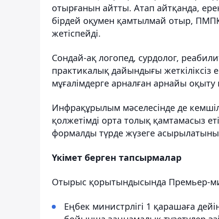
отырғанын айтты. Атап айтқанда, ере
бірдей оқумен қамтылмай отыр, ПМПК-
жетіспейді.
Сондай-ақ логопед, сурдолог, реабил
практикалық дайындығы жеткіліксіз е
мұғалімдерге арналған арнайы оқыту
Инфрақұрылым мәселесінде де кемшіл
қолжетімді орта толық қамтамасыз ет
формалды түрде жүзеге асырылатыны а
Үкімет берген тапсырмалар
Отырыс қорытындысында Премьер-мин
Еңбек министрлігі 1 қарашаға дейі
бойынша заңнамалық түзетулер әзір