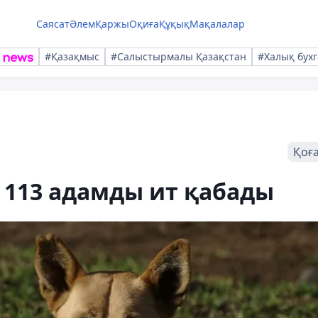
Саясат
Әлем
Қаржы
Оқиға
Құқық
Мақалалар
#Қазақмыс
#Салыстырмалы Қазақстан
#Халық бухг
Қоғ
н 113 адамды ит қабады