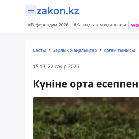
#Референдум-2026
#Қазақстан мақтанышы
Басты
Барлық жаңалықтар
Қоғам тынысы
15:13, 22 сәуір 2026
Күніне орта есеппе