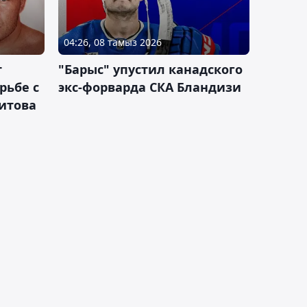
04:26, 08 тамыз 2026
т
"Барыс" упустил канадского
рьбе с
экс-форварда СКА Бландизи
итова