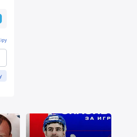
Кіру
у