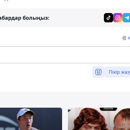
абардар болыңыз:
Пікір жаз