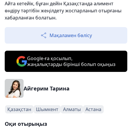
Айта кетейік, бұған дейін Қазақстанда алимент
өндіру тәртібін жеңілдету жоспарланып отырғаны
хабарланған болатын.
Мақаламен бөлісу
Google-ға қосылып,
жаңалықтарды бірінші болып оқыңыз
Айгерим Тарина
Қазақстан
Шымкент
Алматы
Астана
Оқи отырыңыз