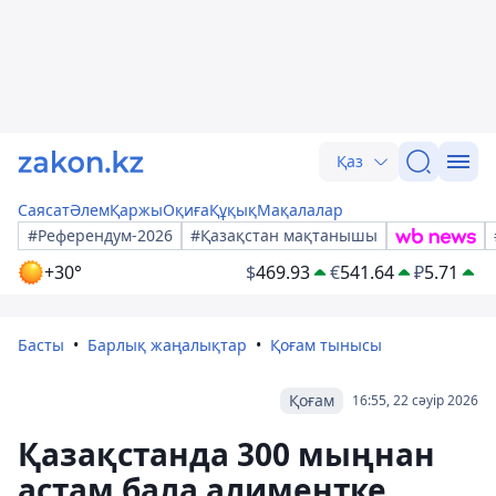
Қаз
Саясат
Әлем
Қаржы
Оқиға
Құқық
Мақалалар
#Референдум-2026
#Қазақстан мақтанышы
+30°
$
469.93
€
541.64
₽
5.71
Басты
Барлық жаңалықтар
Қоғам тынысы
Қоғам
16:55, 22 сәуір 2026
Қазақстанда 300 мыңнан
астам бала алиментке