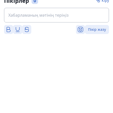
Пікірлер
0
Кіру
Пікір жазу