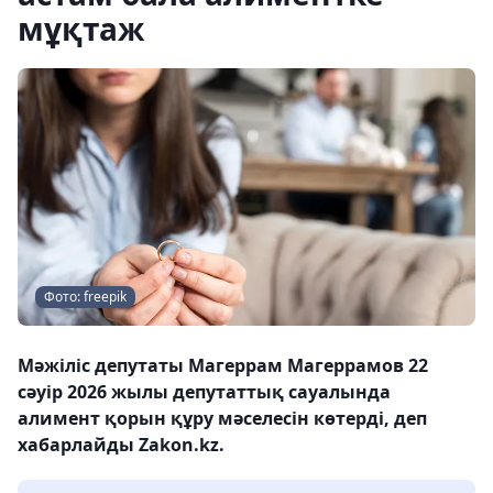
мұқтаж
Фото: freepik
Мәжіліс депутаты Магеррам Магеррамов 22
сәуір 2026 жылы депутаттық сауалында
алимент қорын құру мәселесін көтерді, деп
хабарлайды Zakon.kz.