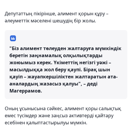
Депутаттың пікірінше, алимент қорын құру –
әлеуметтік мәселені шешудің бір жолы.
"Біз алимент төлеуден жалтаруға мүмкіндік
беретін заңнамалық олқылықтарды
жоюымыз керек. Үкіметтің негізгі уәжі –
масылдыққа жол беру қаупі. Бірақ шын
қауіп – жауапкершіліктен жалтаратын ата-
аналардың жазасыз қалуы", – деді
Магеррамов.
Оның ұсынысына сәйкес, алимент қоры салықтық
емес түсімдер және заңсыз активтерді қайтару
есебінен қалыптастырылуы мүмкін.