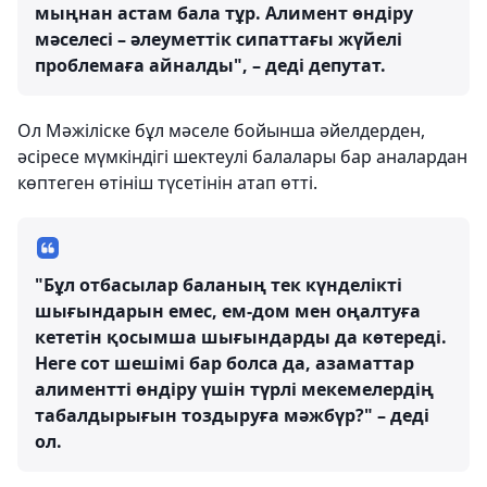
мыңнан астам бала тұр. Алимент өндіру
мәселесі – әлеуметтік сипаттағы жүйелі
проблемаға айналды", – деді депутат.
Ол Мәжіліске бұл мәселе бойынша әйелдерден,
әсіресе мүмкіндігі шектеулі балалары бар аналардан
көптеген өтініш түсетінін атап өтті.
"Бұл отбасылар баланың тек күнделікті
шығындарын емес, ем-дом мен оңалтуға
кететін қосымша шығындарды да көтереді.
Неге сот шешімі бар болса да, азаматтар
алиментті өндіру үшін түрлі мекемелердің
табалдырығын тоздыруға мәжбүр?" – деді
ол.