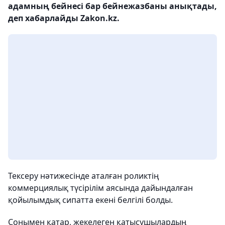
адамның бейнесі бар бейнежазбаны анықтады,
деп хабарлайды Zakon.kz.
Тексеру нәтижесінде аталған роликтің
коммерциялық түсірілім аясында дайындалған
қойылымдық сипатта екені белгілі болды.
Сонымен қатар, жекелеген қатысушылардың