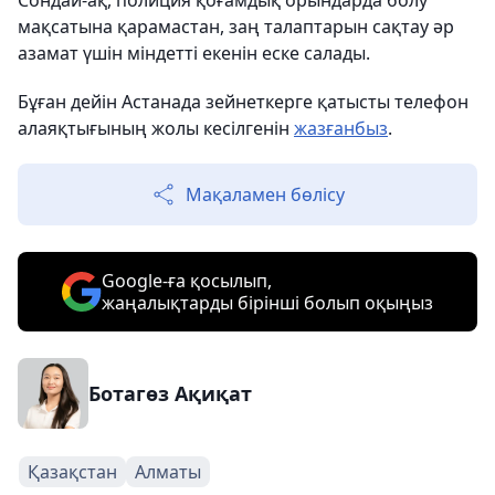
Сондай-ақ, полиция қоғамдық орындарда болу
мақсатына қарамастан, заң талаптарын сақтау әр
азамат үшін міндетті екенін еске салады.
Бұған дейін Астанада зейнеткерге қатысты телефон
алаяқтығының жолы кесілгенін
жазғанбыз
.
Мақаламен бөлісу
Google-ға қосылып,
жаңалықтарды бірінші болып оқыңыз
Ботагөз Ақиқат
Қазақстан
Алматы