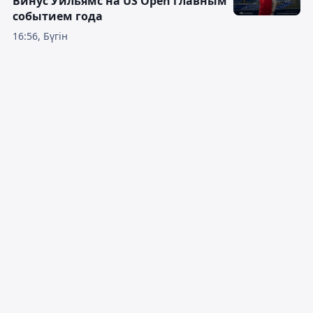
Винус Уильямс на US Open главным
событием года
16:56, Бүгін