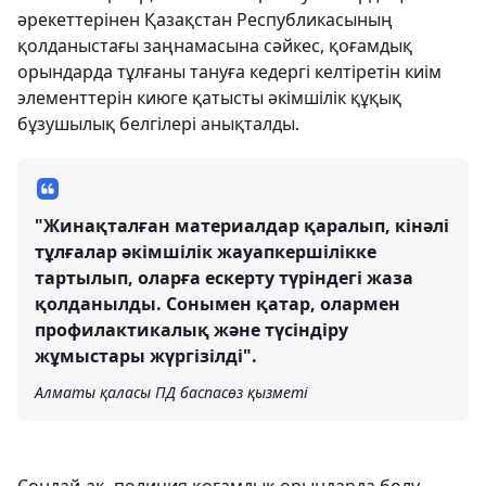
әрекеттерінен Қазақстан Республикасының
қолданыстағы заңнамасына сәйкес, қоғамдық
орындарда тұлғаны тануға кедергі келтіретін киім
элементтерін киюге қатысты әкімшілік құқық
бұзушылық белгілері анықталды.
"Жинақталған материалдар қаралып, кінәлі
тұлғалар әкімшілік жауапкершілікке
тартылып, оларға ескерту түріндегі жаза
қолданылды. Сонымен қатар, олармен
профилактикалық және түсіндіру
жұмыстары жүргізілді".
Алматы қаласы ПД баспасөз қызметі