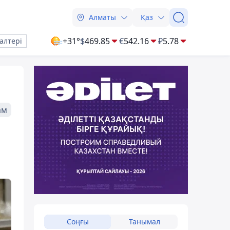
Алматы
Қаз
+31°
$
469.85
€
542.16
₽
5.78
алтері
ам
Соңғы
Танымал