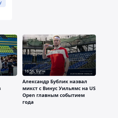
у
16:56, Бүгін
Александр Бублик назвал
в
микст с Винус Уильямс на US
Open главным событием
года