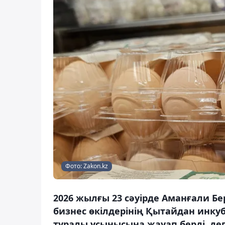
Фото: Zakon.kz
2026 жылғы 23 сәуірде Аманғали Б
бизнес өкілдерінің Қытайдан инку
туралы ұсынысына жауап берді, деп