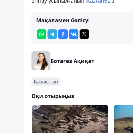
енгізу ұсынылғанын
жазғанбыз
.
Мақаламен бөлісу:
Ботагөз Ақиқат
Қазақстан
Оқи отырыңыз