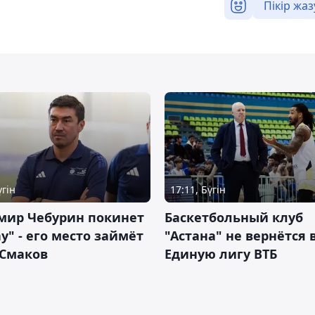
Пікір жаз
үгін
17:11, Бүгін
мир Чебурин покинет
Баскетбольный клуб
у" - его место займёт
"Астана" не вернётся 
 Смаков
Единую лигу ВТБ