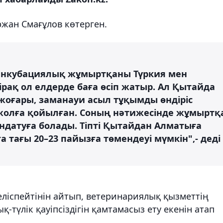
ржан Смағұлов көтерген.
 инкубациялық жұмыртқаны Түркия мен
ірақ ол елдерде баға өсіп жатыр. Ал Қытайда
 жоғары, заманауи асыл тұқымды өндіріс
жолға қойылған. Соның нәтижесінде жұмыртқ
андатуға болады. Тіпті Қытайдан Алматыға
 тағы 20–23 пайызға төмендеуі мүмкін",- деді
ліспейтінін айтып, ветеринариялық қызметтің
қ-түлік қауіпсіздігін қамтамасыз ету екенін атап