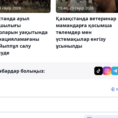
3 сәуір 2026
19:40, 23 сәуір 2026
станда ауыл
Қазақстанда ветеринар
ашылығы
мамандарға қосымша
рларын уақытында
төлемдер мен
нацияламағаны
үстемақылар енгізу
йыппұл салу
ұсынылды
луде
абардар болыңыз: