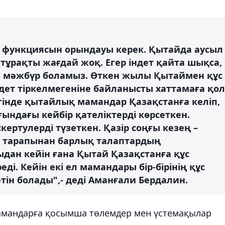
өз функциясын орындауы керек. Қытайда аусыл
тұрақты жағдай жоқ. Егер індет қайта шықса,
уге мәжбүр боламыз. Өткен жылы Қытаймен құс
дет тіркелмегеніне байланысты хаттамаға қол
інде қытайлық мамандар Қазақстанға келіп,
ғындағы кейбір қателіктерді көрсеткен.
ертулерді түзеткен. Қазір соңғы кезең –
н тарапынан барлық талаптардың
ыдан кейін ғана Қытай Қазақстанға құс
еді. Кейін екі ел мамандары бір-бірінің құс
ін болады",- деді Аманғали Бердалин.
мамандарға қосымша төлемдер мен үстемақылар