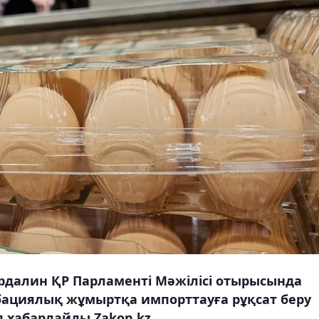
ердалин ҚР Парламенті Мәжілісі отырысында
бациялық жұмыртқа импорттауға рұқсат беру
 хабарлайды Zakon.kz.