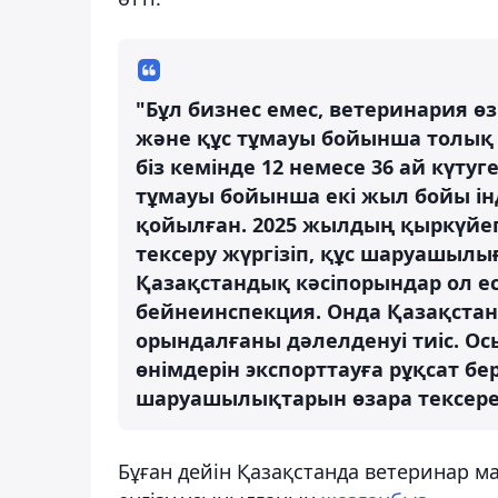
"Бұл бизнес емес, ветеринария 
және құс тұмауы бойынша толық 
біз кемінде 12 немесе 36 ай күт
тұмауы бойынша екі жыл бойы ін
қойылған. 2025 жылдың қыркүйег
тексеру жүргізіп, құс шаруашылы
Қазақстандық кәсіпорындар ол еск
бейнеинспекция. Онда Қазақста
орындалғаны дәлелденуі тиіс. Ос
өнімдерін экспорттауға рұқсат бер
шаруашылықтарын өзара тексерет
Бұған дейін Қазақстанда ветеринар 