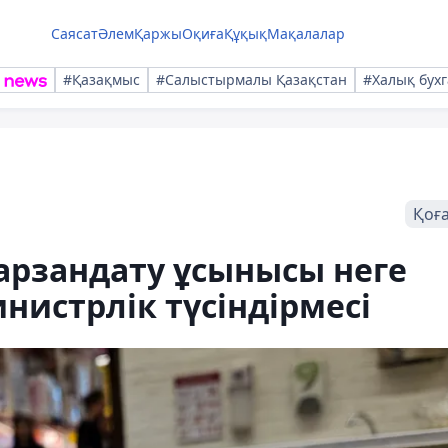
Саясат
Әлем
Қаржы
Оқиға
Құқық
Мақалалар
#Қазақмыс
#Салыстырмалы Қазақстан
#Халық бухг
Қоғ
арзандату ұсынысы неге
нистрлік түсіндірмесі