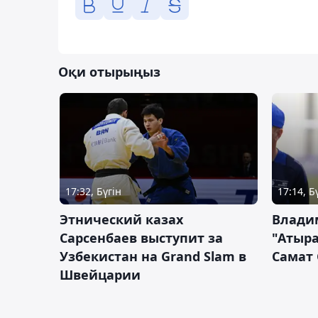
Оқи отырыңыз
17:32, Бүгін
17:14, Б
Этнический казах
Влади
Сарсенбаев выступит за
"Атыра
Узбекистан на Grand Slam в
Самат
Швейцарии