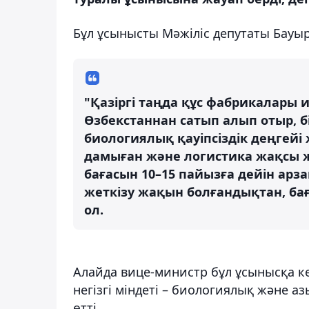
Бұл ұсынысты Мәжіліс депутаты Бауы
"Қазіргі таңда құс фабрикалары
Өзбекстаннан сатып алып отыр, б
биологиялық қауіпсіздік деңгейі
дамыған және логистика жақсы 
бағасын 10–15 пайызға дейін арз
жеткізу жақын болғандықтан, баға
ол.
Алайда вице-министр бұл ұсынысқа ке
негізгі міндеті – биологиялық және азы
өтті.