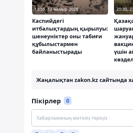
13:55, 12 мамыр 2026
20:30, 2
Каспийдегі
Қазақ
итбалықтардың қырылуы:
шару
шенеуніктер оны табиғи
жануа
құбылыстармен
вакци
байланыстырады
үшін а
көзде
Жаңалықтан zakon.kz сайтында х
Пікірлер
0