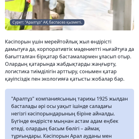
Сурет: "Аралтұз" АҚ баспасөз қызметі.
Кәсіпорын үшін мерейтойлық жыл өндірісті
дамытуға да, корпоративтік мәдениетті нығайтуға да
бағытталған бірқатар бастамалармен ұласып отыр.
Олардың қатарында жабдықтарды жаңғырту,
логистика тиімділігін арттыру, сонымен қатар
қауіпсіздік пен экологияға қатысты жобалар бар.
"Аралтұз" компаниясының тарихы 1925 жылдан
басталады әрі осы уақыт ішінде саладағы
негізгі кәсіпорындарының біріне айналды.
Бүгінде өндірісте мыңнан астам адам еңбек
етеді, олардың басым бөлігі – аймақ
тұрғындары. Кәсіпорын Арал ауданы мен