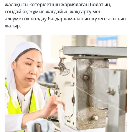
жалақысы көтерілетінін жариялаған болатын,
сондай-ақ жұмыс жағдайын жақсарту мен
әлеуметтік қолдау бағдарламаларын жүзеге асырып
жатыр.