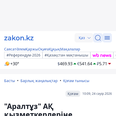
Қаз
Саясат
Әлем
Қаржы
Оқиға
Құқық
Мақалалар
#Референдум-2026
#Қазақстан мақтанышы
+30°
$
469.93
€
541.64
₽
5.71
Басты
Барлық жаңалықтар
Қоғам тынысы
Қоғам
10:09, 24 сәуір 2026
"Аралтұз" АҚ
қызметкерлеріне