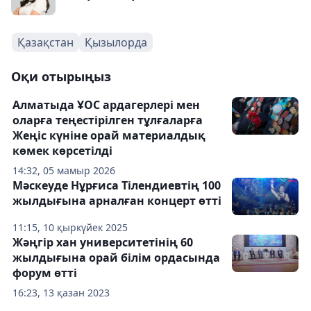
Қазақстан
Қызылорда
Оқи отырыңыз
Алматыда ҰОС ардагерлері мен
оларға теңестірілген тұлғаларға
Жеңіс күніне орай материалдық
көмек көрсетілді
14:32, 05 мамыр 2026
Мәскеуде Нұрғиса Тілендиевтің 100
жылдығына арналған концерт өтті
11:15, 10 қыркүйек 2025
Жәңгір хан университетінің 60
жылдығына орай білім ордасында
форум өтті
16:23, 13 қазан 2023