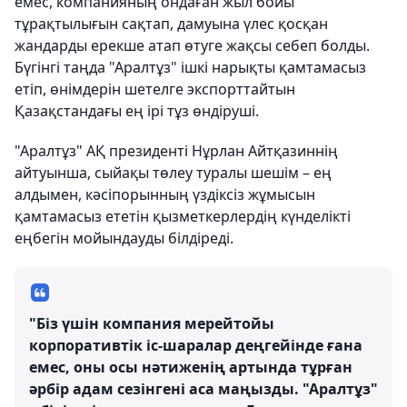
емес, компанияның ондаған жыл бойы
тұрақтылығын сақтап, дамуына үлес қосқан
жандарды ерекше атап өтуге жақсы себеп болды.
Бүгінгі таңда "Аралтұз" ішкі нарықты қамтамасыз
етіп, өнімдерін шетелге экспорттайтын
Қазақстандағы ең ірі тұз өндіруші.
"Аралтұз" АҚ президенті Нұрлан Айтқазиннің
айтуынша, сыйақы төлеу туралы шешім – ең
алдымен, кәсіпорынның үздіксіз жұмысын
қамтамасыз ететін қызметкерлердің күнделікті
еңбегін мойындауды білдіреді.
"Біз үшін компания мерейтойы
корпоративтік іс-шаралар деңгейінде ғана
емес, оны осы нәтиженің артында тұрған
әрбір адам сезінгені аса маңызды. "Аралтұз"