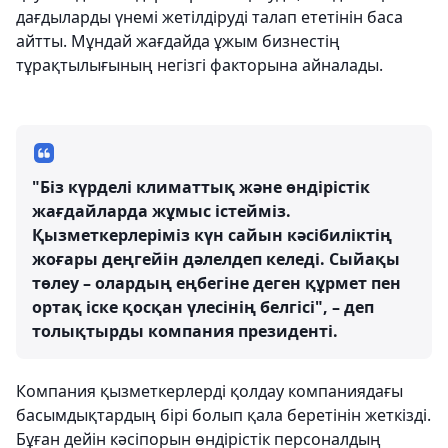
дағдыларды үнемі жетілдіруді талап ететінін баса
айтты. Мұндай жағдайда ұжым бизнестің
тұрақтылығының негізгі факторына айналады.
"Біз күрделі климаттық және өндірістік
жағдайларда жұмыс істейміз.
Қызметкерлеріміз күн сайын кәсібиліктің
жоғары деңгейін дәлелдеп келеді. Сыйақы
төлеу – олардың еңбегіне деген құрмет пен
ортақ іске қосқан үлесінің белгісі", – деп
толықтырды компания президенті.
Компания қызметкерлерді қолдау компаниядағы
басымдықтардың бірі болып қала беретінін жеткізді.
Бұған дейін кәсіпорын өндірістік персоналдың