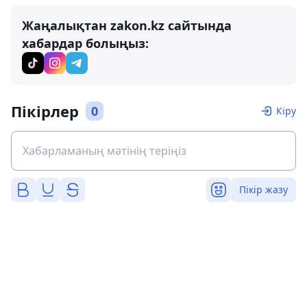
Жаңалықтан zakon.kz сайтында
хабардар болыңыз:
Пікірлер
0
Кіру
Пікір жазу