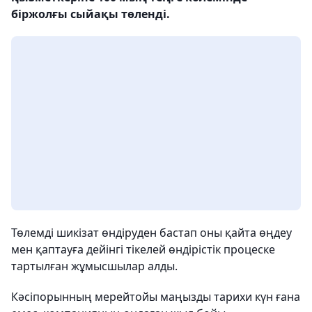
біржолғы сыйақы төленді.
Төлемді шикізат өндіруден бастап оны қайта өңдеу
мен қаптауға дейінгі тікелей өндірістік процеске
тартылған жұмысшылар алды.
Кәсіпорынның мерейтойы маңызды тарихи күн ғана