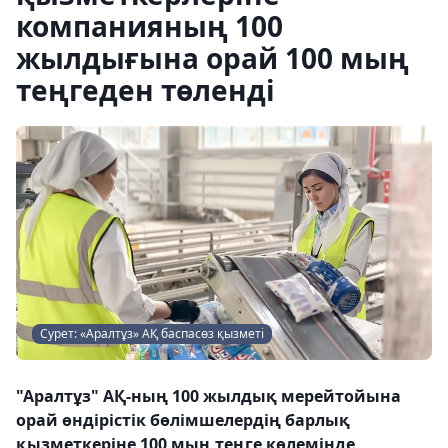
компанияның 100
жылдығына орай 100 мың
теңгеден төленді
Сурет: «Аралтұз» АҚ баспасөз қызметі
"Аралтұз" АҚ-ның 100 жылдық мерейтойына
орай өндірістік бөлімшелердің барлық
қызметкеріне 100 мың теңге көлемінде