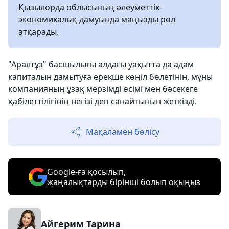
Қызылорда облысының әлеуметтік-
экономикалық дамуында маңызды рөл
атқарады.
"Аралтұз" басшылығы алдағы уақытта да адам
капиталын дамытуға ерекше көңіл бөлетінін, мұны
компанияның ұзақ мерзімді өсімі мен бәсекеге
қабілеттілігінің негізі деп санайтынын жеткізді.
Мақаламен бөлісу
Google-ға қосылып,
жаңалықтарды бірінші болып оқыңыз
Айгерим Тарина