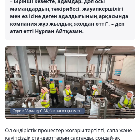
– бірінші кезекте, адамдар. Дәл осы
мамандардың тәжірибесі, жауапкершілігі
мен өз ісіне деген адалдығының арқасында
компания жүз жылдық жолдан өтті", – деп
атап өтті Нұрлан Айтқазин.
Сурет: "Аралтұз" АҚ баспасөз қызметі.
Ол өндірістік процестер жоғары тәртіпті, сапа және
қауіпсіздік стандарттарын сақтауды, сондай-ақ